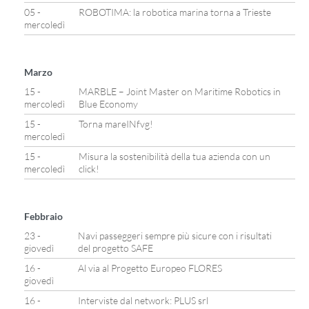
05 -
ROBOTIMA: la robotica marina torna a Trieste
mercoledì
Marzo
15 -
MARBLE – Joint Master on Maritime Robotics in
mercoledì
Blue Economy
15 -
Torna mareINfvg!
mercoledì
15 -
Misura la sostenibilità della tua azienda con un
mercoledì
click!
Febbraio
23 -
Navi passeggeri sempre più sicure con i risultati
giovedì
del progetto SAFE
16 -
Al via al Progetto Europeo FLORES
giovedì
16 -
Interviste dal network: PLUS srl