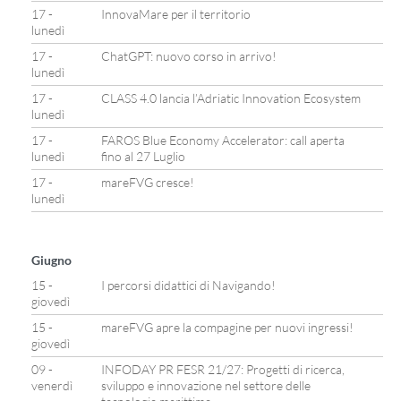
17 -
InnovaMare per il territorio
lunedì
17 -
ChatGPT: nuovo corso in arrivo!
lunedì
17 -
CLASS 4.0 lancia l’Adriatic Innovation Ecosystem
lunedì
17 -
FAROS Blue Economy Accelerator: call aperta
lunedì
fino al 27 Luglio
17 -
mareFVG cresce!
lunedì
Giugno
15 -
I percorsi didattici di Navigando!
giovedì
15 -
mareFVG apre la compagine per nuovi ingressi!
giovedì
09 -
INFODAY PR FESR 21/27: Progetti di ricerca,
venerdì
sviluppo e innovazione nel settore delle