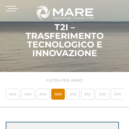
T2I –
TRASFERIMENTO
TECNOLOGICO E
INNOVAZIONE
FILTRA PER ANNO
2026
2025
2024
2023
2022
2021
2020
2019