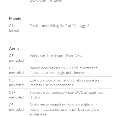
tecnologie marittime
Maggio
01 -
Festival mareINfvg dal 2 al 13 maggio!
lunedì
Aprile
05 -
Interviste dal network: NablaWave
mercoledì
05 -
Bando innovazione FVG 2023: investimenti
mercoledì
innovativi e tecnologici delle imprese
05 -
LEA – un nuovo format di collaborazione tra
mercoledì
imprese e scuole secondarie
05 -
Imprese e competenze – mareFVG al roadshow
mercoledì
di Bari
05 -
Seaborne communities for sustainable blue
mercoledì
economy: La cooperazione per la crescita blu
sostenibile