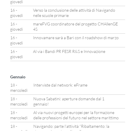
giovedì
16 -
Verso la conclusione delle attività di Navigando
giovedì
nelle scuole primarie
16 -
mareFVG coordinatore del progetto CHAllenGE
giovedì
4S
16 -
Innovamare sarà a Bari con il roadshow di marzo
giovedì
16 -
Al via i Bandi PR FESR R&S e Innovazione
giovedì
Gennaio
18 -
Interviste dal network: eFrame
mercoledì
18 -
Nuova Sabatini: aperture domande dal 1
mercoledì
gennaio!
18 -
Al via nuovi progetti europei per la formazione
mercoledì
delle professioni del futuro nel settore marittimo
18 -
Navigando: parte l’attività “Ribaltamento: la