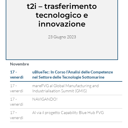
t2i – trasferimento
tecnologico e
innovazione
23 Giugno 2023
Novembre
17 -
uBlueTec: In Corso l’Analisi delle Competenze
venerdì
nel Settore delle Tecnologie Sottomarine
17 -
mareFVG al Global Manufacturing and
venerdì
Industrialisation Summit (GMIS)
17 -
NAVIGANDO!
venerdì
17 -
Al via il progetto Capability Blue Hub FVG
venerdì