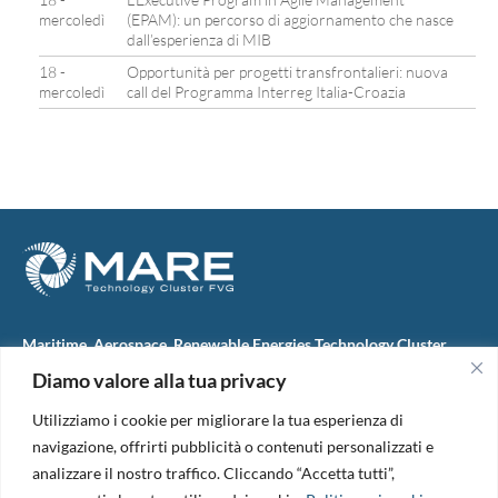
mercoledì
(EPAM): un percorso di aggiornamento che nasce
dall’esperienza di MIB
18 -
Opportunità per progetti transfrontalieri: nuova
mercoledì
call del Programma Interreg Italia-Croazia
Maritime, Aerospace, Renewable Energies Technology Cluster
FVG
Diamo valore alla tua privacy
M.A.R.E. TC FVG S.c.ar.l.
Via IX Giugno, 46
Utilizziamo i cookie per migliorare la tua esperienza di
34074 Monfalcone (Italy)
tel. +39 0481 723440
navigazione, offrirti pubblicità o contenuti personalizzati e
Codice Fiscale e Partita Iva: 01138620313
analizzare il nostro traffico. Cliccando “Accetta tutti”,
PEC:
marefvg@legalmail.it