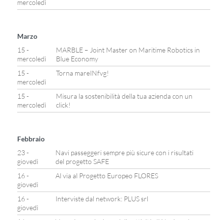
mercoledì
Marzo
15 -
MARBLE – Joint Master on Maritime Robotics in
mercoledì
Blue Economy
15 -
Torna mareINfvg!
mercoledì
15 -
Misura la sostenibilità della tua azienda con un
mercoledì
click!
Febbraio
23 -
Navi passeggeri sempre più sicure con i risultati
giovedì
del progetto SAFE
16 -
Al via al Progetto Europeo FLORES
giovedì
16 -
Interviste dal network: PLUS srl
giovedì