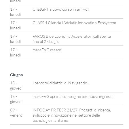
lunedì
17 -
ChatGPT: nuovo corso in arrivo!
lunedì
17 -
CLASS 4.0 lancia l’Adriatic Innovation Ecosystem
lunedì
17 -
FAROS Blue Economy Accelerator: call aperta
lunedì
fino al 27 Luglio
17 -
mareFVG cresce!
lunedì
Giugno
15 -
I percorsi didattici di Navigando!
giovedì
15 -
mareFVG apre la compagine per nuovi ingressi!
giovedì
09 -
INFODAY PR FESR 21/27: Progetti di ricerca,
venerdì
sviluppo e innovazione nel settore delle
tecnologie marittime