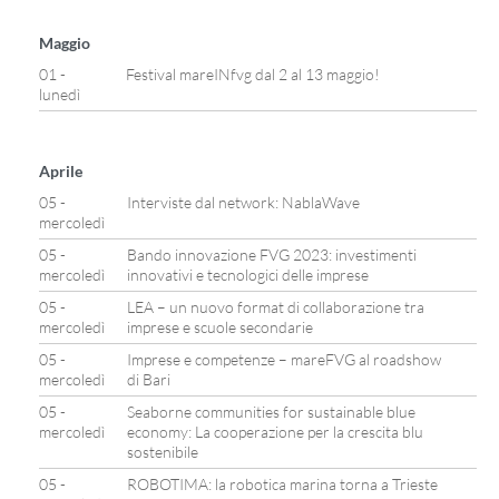
Maggio
01 -
Festival mareINfvg dal 2 al 13 maggio!
lunedì
Aprile
05 -
Interviste dal network: NablaWave
mercoledì
05 -
Bando innovazione FVG 2023: investimenti
mercoledì
innovativi e tecnologici delle imprese
05 -
LEA – un nuovo format di collaborazione tra
mercoledì
imprese e scuole secondarie
05 -
Imprese e competenze – mareFVG al roadshow
mercoledì
di Bari
05 -
Seaborne communities for sustainable blue
mercoledì
economy: La cooperazione per la crescita blu
sostenibile
05 -
ROBOTIMA: la robotica marina torna a Trieste