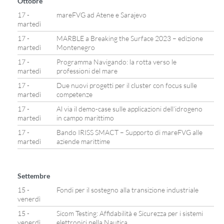
Ottobre
17 -
mareFVG ad Atene e Sarajevo
martedì
17 -
MARBLE a Breaking the Surface 2023 – edizione
martedì
Montenegro
17 -
Programma Navigando: la rotta verso le
martedì
professioni del mare
17 -
Due nuovi progetti per il cluster con focus sulle
martedì
competenze
17 -
Al via il demo-case sulle applicazioni dell’idrogeno
martedì
in campo marittimo
17 -
Bando IRISS SMACT – Supporto di mareFVG alle
martedì
aziende marittime
Settembre
15 -
Fondi per il sostegno alla transizione industriale
venerdì
15 -
Sicom Testing: Affidabilità e Sicurezza per i sistemi
venerdì
elettronici nella Nautica