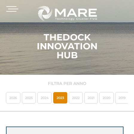
THEDOCK
INNOVATION
HUB
FILTRA PER ANNO
2026
2025
2024
2023
2022
2021
2020
2019