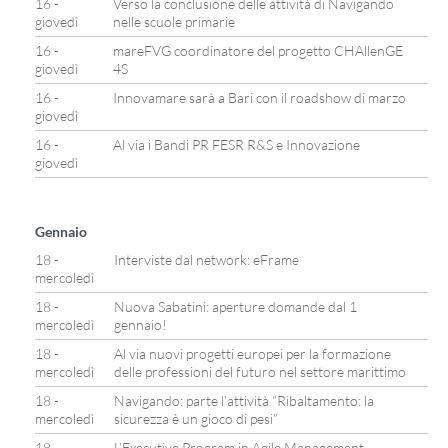
16 -
Verso la conclusione delle attività di Navigando
giovedì
nelle scuole primarie
16 -
mareFVG coordinatore del progetto CHAllenGE
giovedì
4S
16 -
Innovamare sarà a Bari con il roadshow di marzo
giovedì
16 -
Al via i Bandi PR FESR R&S e Innovazione
giovedì
Gennaio
18 -
Interviste dal network: eFrame
mercoledì
18 -
Nuova Sabatini: aperture domande dal 1
mercoledì
gennaio!
18 -
Al via nuovi progetti europei per la formazione
mercoledì
delle professioni del futuro nel settore marittimo
18 -
Navigando: parte l’attività “Ribaltamento: la
mercoledì
sicurezza è un gioco di pesi”
18 -
L’Executive Program in Agile Management