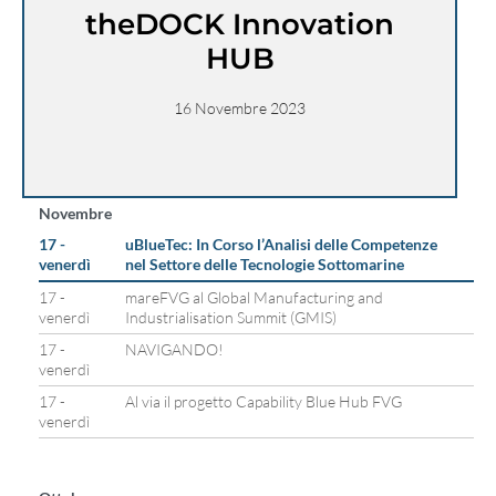
theDOCK Innovation
HUB
16 Novembre 2023
Novembre
17 -
uBlueTec: In Corso l’Analisi delle Competenze
venerdì
nel Settore delle Tecnologie Sottomarine
17 -
mareFVG al Global Manufacturing and
venerdì
Industrialisation Summit (GMIS)
17 -
NAVIGANDO!
venerdì
17 -
Al via il progetto Capability Blue Hub FVG
venerdì