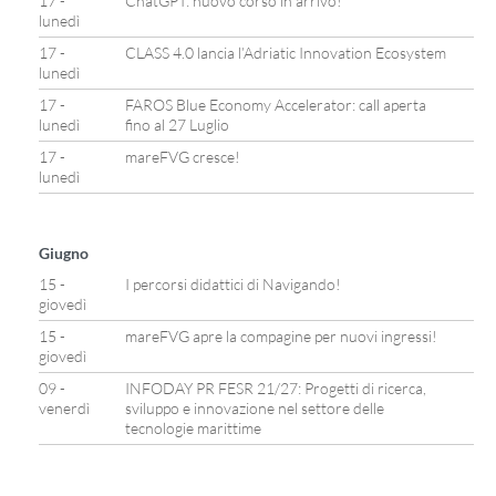
17 -
ChatGPT: nuovo corso in arrivo!
lunedì
17 -
CLASS 4.0 lancia l’Adriatic Innovation Ecosystem
lunedì
17 -
FAROS Blue Economy Accelerator: call aperta
lunedì
fino al 27 Luglio
17 -
mareFVG cresce!
lunedì
Giugno
15 -
I percorsi didattici di Navigando!
giovedì
15 -
mareFVG apre la compagine per nuovi ingressi!
giovedì
09 -
INFODAY PR FESR 21/27: Progetti di ricerca,
venerdì
sviluppo e innovazione nel settore delle
tecnologie marittime