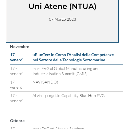
Uni Atene (NTUA)
07 Marzo 2023
Novembre
17 -
uBlueTec: In Corso l’Analisi delle Competenze
venerdì
nel Settore delle Tecnologie Sottomarine
17 -
mareFVG al Global Manufacturing and
venerdì
Industrialisation Summit (GMIS)
17 -
NAVIGANDO!
venerdì
17 -
Al via il progetto Capability Blue Hub FVG
venerdì
Ottobre
17 -
mareFVG ad Atene e Sarajevo