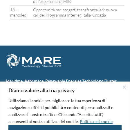
dall’esperienza di MIB
18 -
Opportunità per progetti transfrontalieri: nuova
mercoledì
call del Programma Interreg Italia-Croazia
Maritime, Aerospace, Renewable Energies Technology Cluster
FVG
Diamo valore alla tua privacy
M.A.R.E. TC FVG S.c.ar.l.
Via IX Giugno, 46
Utilizziamo i cookie per migliorare la tua esperienza di
34074 Monfalcone (Italy)
tel. +39 0481 723440
navigazione, offrirti pubblicità o contenuti personalizzati e
Codice Fiscale e Partita Iva: 01138620313
analizzare il nostro traffico. Cliccando “Accetta tutti”,
PEC:
marefvg@legalmail.it
acconsenti al nostro utilizzo dei cookie.
Politica sui cookie
Codice univoco per i pagamenti: M5UXCR1