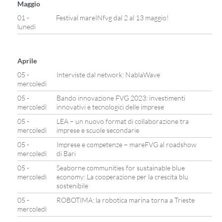
Maggio
01 -
Festival mareINfvg dal 2 al 13 maggio!
lunedì
Aprile
05 -
Interviste dal network: NablaWave
mercoledì
05 -
Bando innovazione FVG 2023: investimenti
mercoledì
innovativi e tecnologici delle imprese
05 -
LEA – un nuovo format di collaborazione tra
mercoledì
imprese e scuole secondarie
05 -
Imprese e competenze – mareFVG al roadshow
mercoledì
di Bari
05 -
Seaborne communities for sustainable blue
mercoledì
economy: La cooperazione per la crescita blu
sostenibile
05 -
ROBOTIMA: la robotica marina torna a Trieste
mercoledì