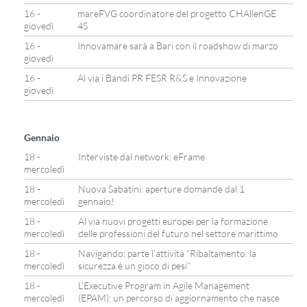
16 -
mareFVG coordinatore del progetto CHAllenGE
giovedì
4S
16 -
Innovamare sarà a Bari con il roadshow di marzo
giovedì
16 -
Al via i Bandi PR FESR R&S e Innovazione
giovedì
Gennaio
18 -
Interviste dal network: eFrame
mercoledì
18 -
Nuova Sabatini: aperture domande dal 1
mercoledì
gennaio!
18 -
Al via nuovi progetti europei per la formazione
mercoledì
delle professioni del futuro nel settore marittimo
18 -
Navigando: parte l’attività “Ribaltamento: la
mercoledì
sicurezza è un gioco di pesi”
18 -
L’Executive Program in Agile Management
mercoledì
(EPAM): un percorso di aggiornamento che nasce