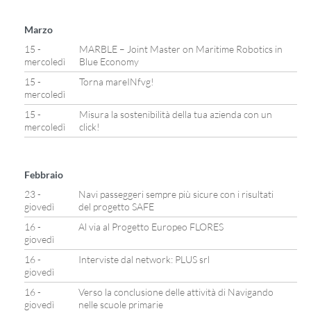
Marzo
15 -
MARBLE – Joint Master on Maritime Robotics in
mercoledì
Blue Economy
15 -
Torna mareINfvg!
mercoledì
15 -
Misura la sostenibilità della tua azienda con un
mercoledì
click!
Febbraio
23 -
Navi passeggeri sempre più sicure con i risultati
giovedì
del progetto SAFE
16 -
Al via al Progetto Europeo FLORES
giovedì
16 -
Interviste dal network: PLUS srl
giovedì
16 -
Verso la conclusione delle attività di Navigando
giovedì
nelle scuole primarie