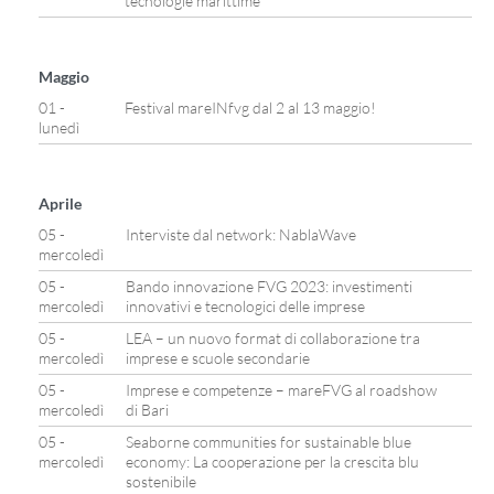
tecnologie marittime
Maggio
01 -
Festival mareINfvg dal 2 al 13 maggio!
lunedì
Aprile
05 -
Interviste dal network: NablaWave
mercoledì
05 -
Bando innovazione FVG 2023: investimenti
mercoledì
innovativi e tecnologici delle imprese
05 -
LEA – un nuovo format di collaborazione tra
mercoledì
imprese e scuole secondarie
05 -
Imprese e competenze – mareFVG al roadshow
mercoledì
di Bari
05 -
Seaborne communities for sustainable blue
mercoledì
economy: La cooperazione per la crescita blu
sostenibile