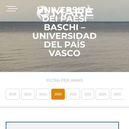
UNIVERSITÀ
DEI PAESI
BASCHI –
UNIVERSIDAD
DEL PAÍS
VASCO
FILTRA PER ANNO
2026
2025
2024
2023
2022
2021
2020
2019