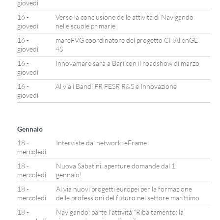
giovedì
16 -
Verso la conclusione delle attività di Navigando
giovedì
nelle scuole primarie
16 -
mareFVG coordinatore del progetto CHAllenGE
giovedì
4S
16 -
Innovamare sarà a Bari con il roadshow di marzo
giovedì
16 -
Al via i Bandi PR FESR R&S e Innovazione
giovedì
Gennaio
18 -
Interviste dal network: eFrame
mercoledì
18 -
Nuova Sabatini: aperture domande dal 1
mercoledì
gennaio!
18 -
Al via nuovi progetti europei per la formazione
mercoledì
delle professioni del futuro nel settore marittimo
18 -
Navigando: parte l’attività “Ribaltamento: la