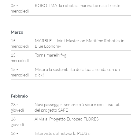
05 -
ROBOTIMA: la robotica marina torna a Trieste
mercoledì
Marzo
15 -
MARBLE – Joint Master on Maritime Robotics in
mercoledì
Blue Economy
15 -
Torna mareINfvg!
mercoledì
15 -
Misura la sostenibilità della tua azienda con un
mercoledì
click!
Febbraio
23 -
Navi passeggeri sempre più sicure con i risultati
giovedì
del progetto SAFE
16 -
Al via al Progetto Europeo FLORES
giovedì
16 -
Interviste dal network: PLUS srl