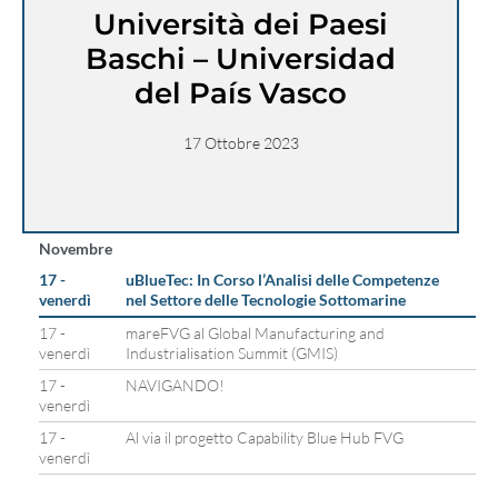
Università dei Paesi
Baschi – Universidad
del País Vasco
17 Ottobre 2023
Novembre
17 -
uBlueTec: In Corso l’Analisi delle Competenze
venerdì
nel Settore delle Tecnologie Sottomarine
17 -
mareFVG al Global Manufacturing and
venerdì
Industrialisation Summit (GMIS)
17 -
NAVIGANDO!
venerdì
17 -
Al via il progetto Capability Blue Hub FVG
venerdì