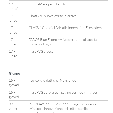
17 -
InnovaMare per il territorio
lunedì
17 -
ChatGPT: nuovo corso in arrivo!
lunedì
17 -
CLASS 4.0 lancia l’Adriatic Innovation Ecosystem
lunedì
17 -
FAROS Blue Economy Accelerator: call aperta
lunedì
fino al 27 Luglio
17 -
mareFVG cresce!
lunedì
Giugno
15 -
I percorsi didattici di Navigando!
giovedì
15 -
mareFVG apre la compagine per nuovi ingressi!
giovedì
09 -
INFODAY PR FESR 21/27: Progetti di ricerca,
venerdì
sviluppo e innovazione nel settore delle