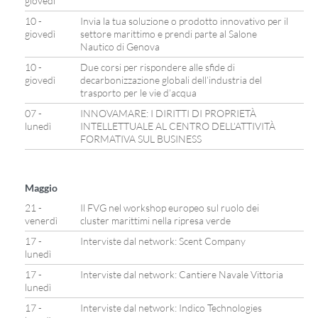
giovedì
10 -
Invia la tua soluzione o prodotto innovativo per il
giovedì
settore marittimo e prendi parte al Salone
Nautico di Genova
10 -
Due corsi per rispondere alle sfide di
giovedì
decarbonizzazione globali dell’industria del
trasporto per le vie d’acqua
07 -
INNOVAMARE: I DIRITTI DI PROPRIETÀ
lunedì
INTELLETTUALE AL CENTRO DELL’ATTIVITÀ
FORMATIVA SUL BUSINESS
Maggio
21 -
Il FVG nel workshop europeo sul ruolo dei
venerdì
cluster marittimi nella ripresa verde
17 -
Interviste dal network: Scent Company
lunedì
17 -
Interviste dal network: Cantiere Navale Vittoria
lunedì
17 -
Interviste dal network: Indico Technologies