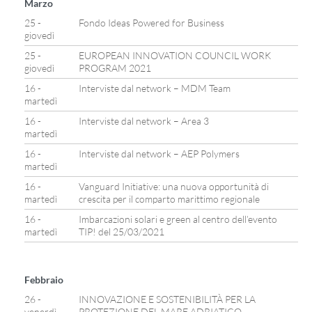
Marzo
25 -
Fondo Ideas Powered for Business
giovedì
25 -
EUROPEAN INNOVATION COUNCIL WORK
giovedì
PROGRAM 2021
16 -
Interviste dal network – MDM Team
martedì
16 -
Interviste dal network – Area 3
martedì
16 -
Interviste dal network – AEP Polymers
martedì
16 -
Vanguard Initiative: una nuova opportunità di
martedì
crescita per il comparto marittimo regionale
16 -
Imbarcazioni solari e green al centro dell’evento
martedì
TIP! del 25/03/2021
Febbraio
26 -
INNOVAZIONE E SOSTENIBILITÀ PER LA
venerdì
PROTEZIONE DEL MARE ADRIATICO