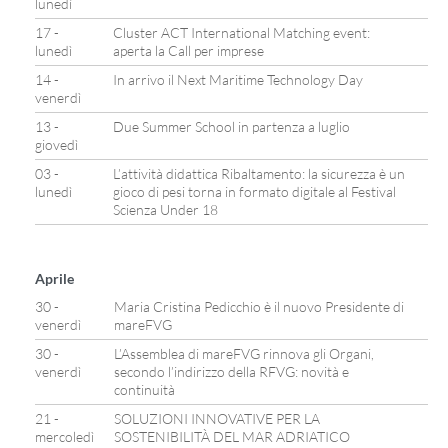
lunedì
17 -
Cluster ACT International Matching event:
lunedì
aperta la Call per imprese
14 -
In arrivo il Next Maritime Technology Day
venerdì
13 -
Due Summer School in partenza a luglio
giovedì
03 -
L’attività didattica Ribaltamento: la sicurezza è un
lunedì
gioco di pesi torna in formato digitale al Festival
Scienza Under 18
Aprile
30 -
Maria Cristina Pedicchio è il nuovo Presidente di
venerdì
mareFVG
30 -
L’Assemblea di mareFVG rinnova gli Organi,
venerdì
secondo l’indirizzo della RFVG: novità e
continuità
21 -
SOLUZIONI INNOVATIVE PER LA
mercoledì
SOSTENIBILITÀ DEL MAR ADRIATICO