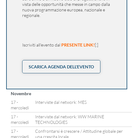
vista delle opportunità che messe in campo dalla
nuova programmazione europea, nazionale e
regionale.
Iscriviti all’evento dal
PRESENTE LINK!
[:]
SCARICA AGENDA DELL'EVENTO
Novembre
17 -
Interviste dal network: MES
mercoledì
17 -
Interviste dal network: WW MARINE
mercoledì
TECHNOLOGIES
17 -
Confrontarsi è crescere / Attitudine globale per
mercoledì
una crescita locale