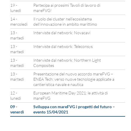
19 -
Partecipa ai prossimi Tavoli di lavoro di
lunedì
mareFVG!
14 -
Il ruolo dei cluster nell’ecosistema
mercoledì
dell’innovazione in ambito marittimo
13 -
Interviste dal network: Novacavi
martedì
13 -
Interviste dal network: Teleconsys
martedì
13 -
Interviste dal network: Northern Light
martedì
Composites
13 -
Presentazione del nuovo accordo mareFVG –
martedì
ENEA Tech: verso nuove tecnologie applicate a
cantieristica navale e nautica
12 -
European Maritime Day 2021: le attività di
lunedì
mareFVG
09 -
Sviluppa con mareFVG i progetti del futuro –
venerdì
evento 15/04/2021