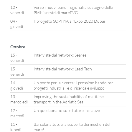
12 -
Verso i nuovi bandi regionali a sostegno delle
venerdì
PMI: i servizi di mareFVG
04 -
Il progetto SOPHYA all’Expo 2020 Dubai
giovedì
Ottobre
15 -
Interviste dal network: Seares
venerdì
15 -
Interviste dal network: Lead Tech
venerdì
14 -
Un ponte per la ricerca: il prossimo bando per
giovedì
progetti industriali e di ricerca e sviluppo
13 -
Improving the sustainability of maritime
mercoledì
transport in the Adriatic Sea
12 -
Un questionario sulle future iniziative
martedì
11 -
Barcolana Job: alla scoperta dei mestieri del
lunedì
mare!