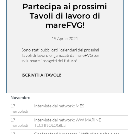
Partecipa ai prossimi
Tavoli di lavoro di
mareFVG!
19 Aprile 2021
Sono stati pubblicati i calendari dei prossimi
Tavoli di lavoro organizzati da mareFVG per
sviluppare i progetti del futuro!
ISCRIVITI AI TAVOLI!
Novembre
17 -
Interviste dal network: MES
mercoledì
17 -
Interviste dal network: WW MARINE
mercoledì
TECHNOLOGIES
17 -
Confrontarsi è crescere / Attitudine globale per