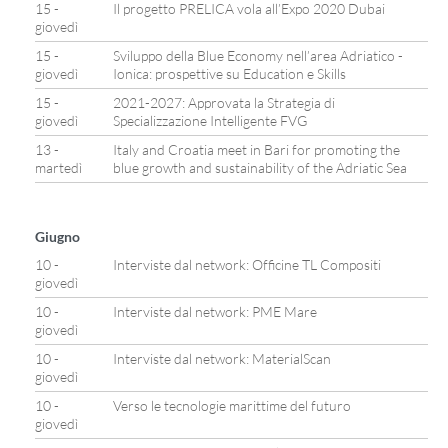
15 -
Il progetto PRELICA vola all’Expo 2020 Dubai
giovedì
15 -
Sviluppo della Blue Economy nell’area Adriatico -
giovedì
Ionica: prospettive su Education e Skills
15 -
2021-2027: Approvata la Strategia di
giovedì
Specializzazione Intelligente FVG
13 -
Italy and Croatia meet in Bari for promoting the
martedì
blue growth and sustainability of the Adriatic Sea
Giugno
10 -
Interviste dal network: Officine TL Compositi
giovedì
10 -
Interviste dal network: PME Mare
giovedì
10 -
Interviste dal network: MaterialScan
giovedì
10 -
Verso le tecnologie marittime del futuro
giovedì