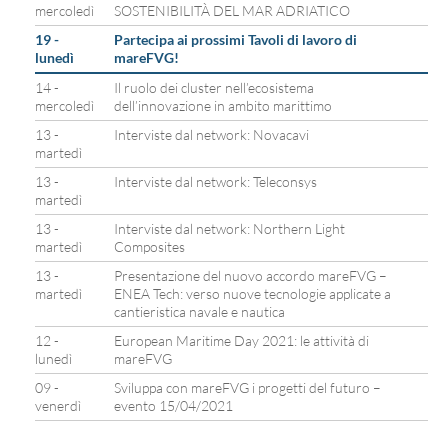
mercoledì
SOSTENIBILITÀ DEL MAR ADRIATICO
19 -
Partecipa ai prossimi Tavoli di lavoro di
lunedì
mareFVG!
14 -
Il ruolo dei cluster nell’ecosistema
mercoledì
dell’innovazione in ambito marittimo
13 -
Interviste dal network: Novacavi
martedì
13 -
Interviste dal network: Teleconsys
martedì
13 -
Interviste dal network: Northern Light
martedì
Composites
13 -
Presentazione del nuovo accordo mareFVG –
martedì
ENEA Tech: verso nuove tecnologie applicate a
cantieristica navale e nautica
12 -
European Maritime Day 2021: le attività di
lunedì
mareFVG
09 -
Sviluppa con mareFVG i progetti del futuro –
venerdì
evento 15/04/2021