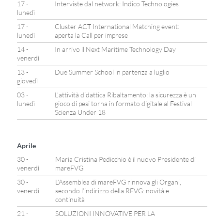
17 -
Interviste dal network: Indico Technologies
lunedì
17 -
Cluster ACT International Matching event:
lunedì
aperta la Call per imprese
14 -
In arrivo il Next Maritime Technology Day
venerdì
13 -
Due Summer School in partenza a luglio
giovedì
03 -
L’attività didattica Ribaltamento: la sicurezza è un
lunedì
gioco di pesi torna in formato digitale al Festival
Scienza Under 18
Aprile
30 -
Maria Cristina Pedicchio è il nuovo Presidente di
venerdì
mareFVG
30 -
L’Assemblea di mareFVG rinnova gli Organi,
venerdì
secondo l’indirizzo della RFVG: novità e
continuità
21 -
SOLUZIONI INNOVATIVE PER LA