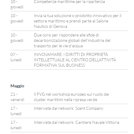
10 -
Competenze marittime per la ripartenza
giovedì
10 -
Invia la tua soluzione o prodotto innovativo per il
giovedì
settore marittimo e prendi parte al Salone
Nautico di Genova
10 -
Due corsi per rispondere alle sfide di
giovedì
decarbonizzazione globali dell’industria del
trasporto per le vie d’acqua
07 -
INNOVAMARE: I DIRITTI DI PROPRIETÀ
lunedì
INTELLETTUALE AL CENTRO DELL’ATTIVITÀ
FORMATIVA SUL BUSINESS
Maggio
21 -
Il FVG nel workshop europeo sul ruolo dei
venerdì
cluster marittimi nella ripresa verde
17 -
Interviste dal network: Scent Company
lunedì
17 -
Interviste dal network: Cantiere Navale Vittoria
lunedì