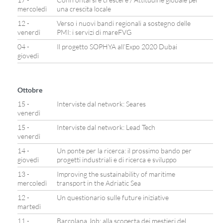
mercoledì
una crescita locale
12 -
Verso i nuovi bandi regionali a sostegno delle
venerdì
PMI: i servizi di mareFVG
04 -
Il progetto SOPHYA all’Expo 2020 Dubai
giovedì
Ottobre
15 -
Interviste dal network: Seares
venerdì
15 -
Interviste dal network: Lead Tech
venerdì
14 -
Un ponte per la ricerca: il prossimo bando per
giovedì
progetti industriali e di ricerca e sviluppo
13 -
Improving the sustainability of maritime
mercoledì
transport in the Adriatic Sea
12 -
Un questionario sulle future iniziative
martedì
11 -
Barcolana Job: alla scoperta dei mestieri del