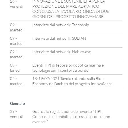
26 -
INNOVAZIONE E SOSTENIBILITÀ PER LA
venerdì
PROTEZIONE DEL MARE ADRIATICO
CONCLUSA LA TAVOLA ROTONDA DI DUE
GIORNI DEL PROGETTO INNOVAMARE
09 -
Interviste dal network: Tecnoship
martedì
09 -
Interviste dal network: SULTAN
martedì
09 -
Interviste dal network: Nablawave
martedì
08 -
Eventi TIP! di febbraio: Robotica marina e
lunedì
tecnologie per il comfort a bordo
02 -
18-19/02/2021 Tavola rotonda sulla Blue
martedì
Economy nell’ambito del progetto InnovaMare
Gennaio
29 -
Guarda la registrazione dell’evento “TIP!
venerdì
Compositi sostenibili e processi di produzione
avanzati”