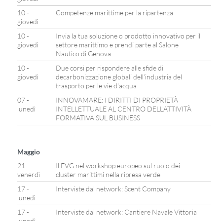
10 -
Competenze marittime per la ripartenza
giovedì
10 -
Invia la tua soluzione o prodotto innovativo per il
giovedì
settore marittimo e prendi parte al Salone
Nautico di Genova
10 -
Due corsi per rispondere alle sfide di
giovedì
decarbonizzazione globali dell’industria del
trasporto per le vie d’acqua
07 -
INNOVAMARE: I DIRITTI DI PROPRIETÀ
lunedì
INTELLETTUALE AL CENTRO DELL’ATTIVITÀ
FORMATIVA SUL BUSINESS
Maggio
21 -
Il FVG nel workshop europeo sul ruolo dei
venerdì
cluster marittimi nella ripresa verde
17 -
Interviste dal network: Scent Company
lunedì
17 -
Interviste dal network: Cantiere Navale Vittoria
lunedì