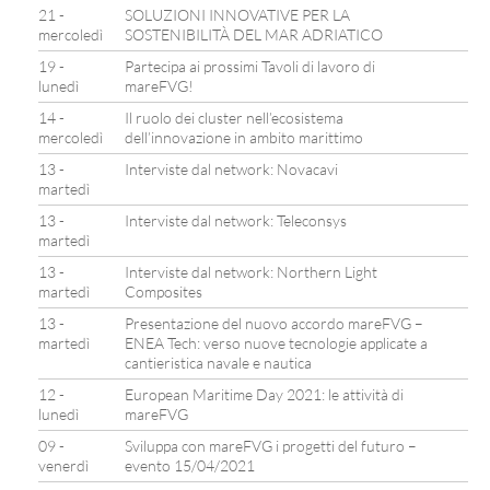
21 -
SOLUZIONI INNOVATIVE PER LA
mercoledì
SOSTENIBILITÀ DEL MAR ADRIATICO
19 -
Partecipa ai prossimi Tavoli di lavoro di
lunedì
mareFVG!
14 -
Il ruolo dei cluster nell’ecosistema
mercoledì
dell’innovazione in ambito marittimo
13 -
Interviste dal network: Novacavi
martedì
13 -
Interviste dal network: Teleconsys
martedì
13 -
Interviste dal network: Northern Light
martedì
Composites
13 -
Presentazione del nuovo accordo mareFVG –
martedì
ENEA Tech: verso nuove tecnologie applicate a
cantieristica navale e nautica
12 -
European Maritime Day 2021: le attività di
lunedì
mareFVG
09 -
Sviluppa con mareFVG i progetti del futuro –
venerdì
evento 15/04/2021