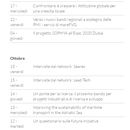
17 -
Confrontarsi è crescere / Attitudine globale per
mercoledì
una crescita locale
12 -
Verso i nuovi bandi regionali a sostegno delle
venerdì
PMI: i servizi di mareFVG
04 -
Il progetto SOPHYA all’Expo 2020 Dubai
giovedì
Ottobre
15 -
Interviste dal network: Seares
venerdì
15 -
Interviste dal network: Lead Tech
venerdì
14 -
Un ponte per la ricerca: il prossimo bando per
giovedì
progetti industriali e di ricerca e sviluppo
13 -
Improving the sustainability of maritime
mercoledì
transport in the Adriatic Sea
12 -
Un questionario sulle future iniziative
martedì