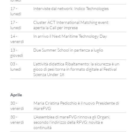
17 -
Interviste dal network: Indico Technologies
lunedì
17 -
Cluster ACT International Matching event:
lunedì
aperta la Call per imprese
14 -
In arrivo il Next Maritime Technology Day
venerdì
13 -
Due Summer School in partenza a luglio
giovedì
03 -
L’attività didattica Ribaltamento: la sicurezza è un
lunedì
gioco di pesi torna in formato digitale al Festival
Scienza Under 18
Aprile
30 -
Maria Cristina Pedicchio è il nuovo Presidente di
venerdì
mareFVG
30 -
L’Assemblea di mareFVG rinnova gli Organi,
venerdì
secondo l’indirizzo della RFVG: novità e
continuità