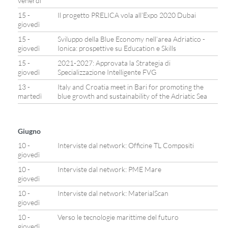
venerdì
15 -
Il progetto PRELICA vola all’Expo 2020 Dubai
giovedì
15 -
Sviluppo della Blue Economy nell’area Adriatico -
giovedì
Ionica: prospettive su Education e Skills
15 -
2021-2027: Approvata la Strategia di
giovedì
Specializzazione Intelligente FVG
13 -
Italy and Croatia meet in Bari for promoting the
martedì
blue growth and sustainability of the Adriatic Sea
Giugno
10 -
Interviste dal network: Officine TL Compositi
giovedì
10 -
Interviste dal network: PME Mare
giovedì
10 -
Interviste dal network: MaterialScan
giovedì
10 -
Verso le tecnologie marittime del futuro
giovedì