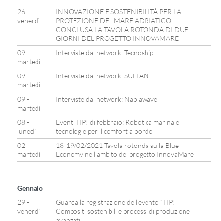
26 -
INNOVAZIONE E SOSTENIBILITÀ PER LA
venerdì
PROTEZIONE DEL MARE ADRIATICO
CONCLUSA LA TAVOLA ROTONDA DI DUE
GIORNI DEL PROGETTO INNOVAMARE
09 -
Interviste dal network: Tecnoship
martedì
09 -
Interviste dal network: SULTAN
martedì
09 -
Interviste dal network: Nablawave
martedì
08 -
Eventi TIP! di febbraio: Robotica marina e
lunedì
tecnologie per il comfort a bordo
02 -
18-19/02/2021 Tavola rotonda sulla Blue
martedì
Economy nell’ambito del progetto InnovaMare
Gennaio
29 -
Guarda la registrazione dell’evento “TIP!
venerdì
Compositi sostenibili e processi di produzione
avanzati”