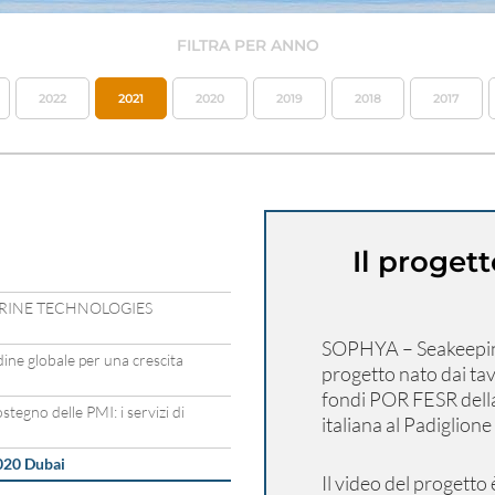
FILTRA PER ANNO
2022
2021
2020
2019
2018
2017
Il proget
 MARINE TECHNOLOGIES
SOPHYA – Seakeeping
dine globale per una crescita
progetto nato dai tav
fondi POR FESR dell
stegno delle PMI: i servizi di
italiana al Padiglion
020 Dubai
Il video del progetto