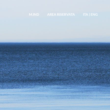
M.IND
AREA RISERVATA
ITA
|
ENG