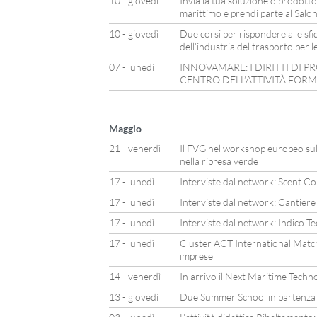
10 - giovedì
Invia la tua soluzione o prodotto
marittimo e prendi parte al Sal
10 - giovedì
Due corsi per rispondere alle sfi
dell’industria del trasporto per l
07 - lunedì
INNOVAMARE: I DIRITTI DI P
CENTRO DELL’ATTIVITÀ FORM
Maggio
21 - venerdì
Il FVG nel workshop europeo sul 
nella ripresa verde
17 - lunedì
Interviste dal network: Scent 
17 - lunedì
Interviste dal network: Cantiere
17 - lunedì
Interviste dal network: Indico T
17 - lunedì
Cluster ACT International Matchi
imprese
14 - venerdì
In arrivo il Next Maritime Tech
13 - giovedì
Due Summer School in partenza a