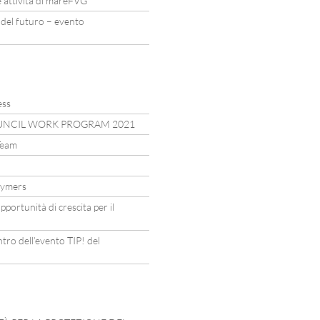
 attività di mareFVG
 del futuro – evento
ess
UNCIL WORK PROGRAM 2021
Team
lymers
portunità di crescita per il
ntro dell’evento TIP! del