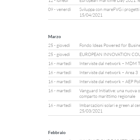
12 - lunedì
European Maritime Day 2021: le
09 - venerdì
Sviluppa con mareFVG i progetti
15/04/2021
Marzo
25 - giovedì
Fondo Ideas Powered for Busin
25 - giovedì
EUROPEAN INNOVATION CO
16 - martedì
Interviste dal network – MDM 
16 - martedì
Interviste dal network – Area 3
16 - martedì
Interviste dal network – AEP Po
16 - martedì
Vanguard Initiative: una nuova op
comparto marittimo regionale
16 - martedì
Imbarcazioni solari e green al ce
25/03/2021
Febbraio