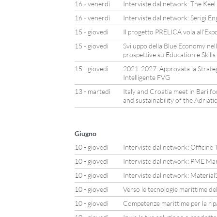
16 - venerdì
Interviste dal network: The Keel
16 - venerdì
Interviste dal network: Serigi En
15 - giovedì
Il progetto PRELICA vola all’Ex
15 - giovedì
Sviluppo della Blue Economy nell’
prospettive su Education e Skills
15 - giovedì
2021-2027: Approvata la Strategi
Intelligente FVG
13 - martedì
Italy and Croatia meet in Bari f
and sustainability of the Adriati
Giugno
10 - giovedì
Interviste dal network: Officine
10 - giovedì
Interviste dal network: PME Ma
10 - giovedì
Interviste dal network: Material
10 - giovedì
Verso le tecnologie marittime de
10 - giovedì
Competenze marittime per la rip