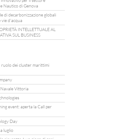
 innovativo per il settore
one Nautico di Genova
de di decarbonizzazione globali
e vie d’acqua
ROPRIETÀ INTELLETTUALE AL
ATIVA SUL BUSINESS
ruolo dei cluster marittimi
Company
 Navale Vittoria
echnologies
ng event: aperta la Call per
nology Day
 luglio