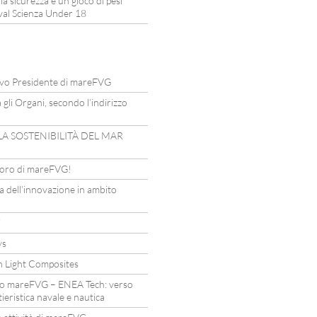
 la sicurezza è un gioco di pesi
ival Scienza Under 18
uovo Presidente di mareFVG
li Organi, secondo l’indirizzo
LA SOSTENIBILITÀ DEL MAR
lavoro di mareFVG!
ma dell’innovazione in ambito
i
ys
n Light Composites
do mareFVG – ENEA Tech: verso
ieristica navale e nautica