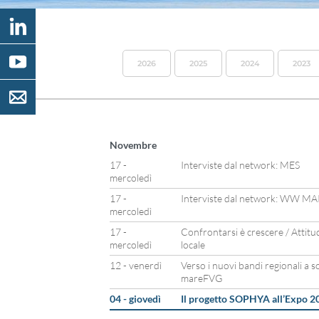
2026
2025
2024
2023
Novembre
17 -
Interviste dal network: MES
mercoledì
17 -
Interviste dal network: WW
mercoledì
17 -
Confrontarsi è crescere / Attitu
mercoledì
locale
12 - venerdì
Verso i nuovi bandi regionali a so
mareFVG
04 - giovedì
Il progetto SOPHYA all’Expo 2