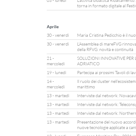
03 - lunedì
L’attività didattica Ribaltamento:
torna in formato digitale al Fest
Aprile
30 - venerdì
Maria Cristina Pedicchio è il n
30 - venerdì
L’Assemblea di mareFVG rinnova g
della RFVG: novità e continuità
21 -
SOLUZIONI INNOVATIVE PER 
mercoledì
ADRIATICO
19 - lunedì
Partecipa ai prossimi Tavoli di 
14 -
Il ruolo dei cluster nell’ecosiste
mercoledì
marittimo
13 - martedì
Interviste dal network: Novacav
13 - martedì
Interviste dal network: Telecons
13 - martedì
Interviste dal network: Norther
13 - martedì
Presentazione del nuovo accor
nuove tecnologie applicate a cant