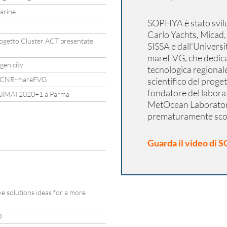
arine
SOPHYA è stato svilu
Carlo Yachts, Micad, 
progetto Cluster ACT presentate
SISSA e dall’Universi
mareFVG, che dedica
gen city
tecnologica regional
ol CNR-mareFVG
scientifico del proge
fondatore del labo
l SIMAI 2020+1 a Parma
MetOcean Laboratory) 
prematuramente sc
Guarda il video di
ve solutions ideas for a more
D