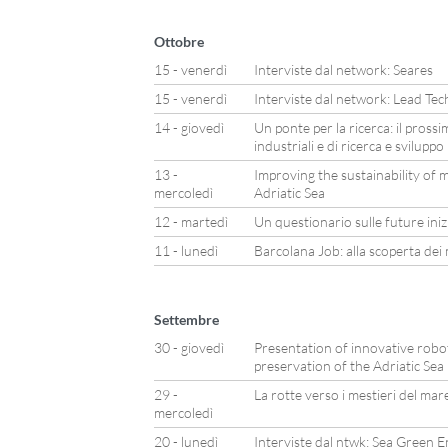
Ottobre
15 - venerdì
Interviste dal network: Seares
15 - venerdì
Interviste dal network: Lead Tec
14 - giovedì
Un ponte per la ricerca: il pross
industriali e di ricerca e sviluppo
13 -
Improving the sustainability of 
mercoledì
Adriatic Sea
12 - martedì
Un questionario sulle future iniz
11 - lunedì
Barcolana Job: alla scoperta dei 
Settembre
30 - giovedì
Presentation of innovative robot
preservation of the Adriatic Sea
29 -
La rotte verso i mestieri del m
mercoledì
20 - lunedì
Interviste dal ntwk: Sea Green E