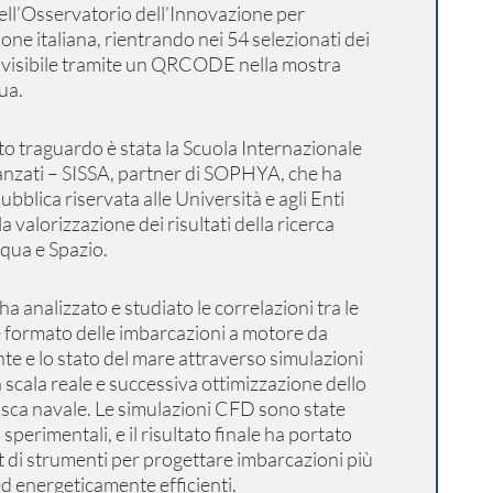
dell’Osservatorio dell’Innovazione per
one italiana, rientrando nei 54 selezionati dei
à visibile tramite un QRCODE nella mostra
ua.
o traguardo è stata la Scuola Internazionale
anzati – SISSA, partner di SOPHYA, che ha
pubblica riservata alle Università e agli Enti
la valorizzazione dei risultati della ricerca
cqua e Spazio.
 analizzato e studiato le correlazioni tra le
formato delle imbarcazioni a motore da
nte e lo stato del mare attraverso simulazioni
n scala reale e successiva ottimizzazione dello
asca navale. Le simulazioni CFD sono state
 sperimentali, e il risultato finale ha portato
et di strumenti per progettare imbarcazioni più
ed energeticamente efficienti.