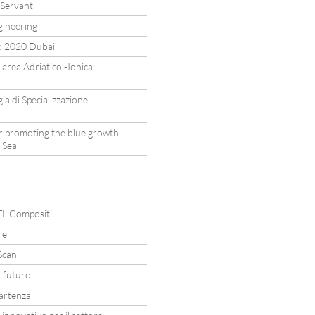
 Servant
gineering
po 2020 Dubai
area Adriatico -Ionica:
a di Specializzazione
or promoting the blue growth
c Sea
 TL Compositi
re
Scan
l futuro
artenza