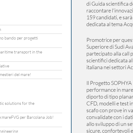
di Guida scientifica 
raccontare l’innovazi
159 candidati, e sar
dedicata al tema Acq
h
imo bando per progetti
Promotrice per quest
Superiore di Sudi Av
maritime transport in the
partecipato alla call 
scientifici dedicata al
iative
italiana nei settori A
mestieri del mare!
Il Progetto SOPHYA ha
performance in mare 
diporto di tipo plana
CFD, modelli e test i
ic solutions for the
scafo con prove in v
convalidate con i dati
are:mareFVG per Barcolana Job!
allo sviluppo di un s
sicure, confortevoli 
ngineering