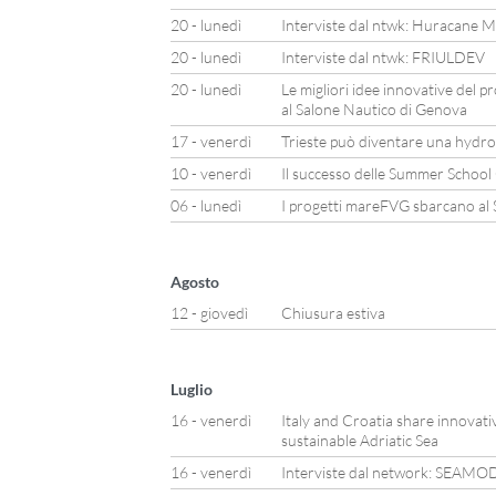
20 - lunedì
Interviste dal ntwk: Huracane M
20 - lunedì
Interviste dal ntwk: FRIULDEV
20 - lunedì
Le migliori idee innovative del 
al Salone Nautico di Genova
17 - venerdì
Trieste può diventare una hydro
10 - venerdì
Il successo delle Summer Scho
06 - lunedì
I progetti mareFVG sbarcano a
Agosto
12 - giovedì
Chiusura estiva
Luglio
16 - venerdì
Italy and Croatia share innovati
sustainable Adriatic Sea
16 - venerdì
Interviste dal network: SEAMO