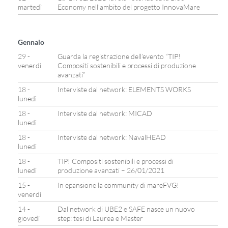
martedì
Economy nell’ambito del progetto InnovaMare
Gennaio
29 -
Guarda la registrazione dell’evento “TIP!
venerdì
Compositi sostenibili e processi di produzione
avanzati”
18 -
Interviste dal network: ELEMENTS WORKS
lunedì
18 -
Interviste dal network: MICAD
lunedì
18 -
Interviste dal network: NavalHEAD
lunedì
18 -
TIP! Compositi sostenibili e processi di
lunedì
produzione avanzati – 26/01/2021
15 -
In epansione la community di mareFVG!
venerdì
14 -
Dal network di UBE2 e SAFE nasce un nuovo
giovedì
step: tesi di Laurea e Master