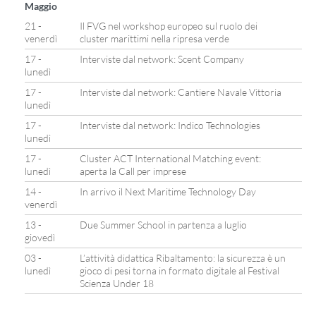
Maggio
21 -
Il FVG nel workshop europeo sul ruolo dei
venerdì
cluster marittimi nella ripresa verde
17 -
Interviste dal network: Scent Company
lunedì
17 -
Interviste dal network: Cantiere Navale Vittoria
lunedì
17 -
Interviste dal network: Indico Technologies
lunedì
17 -
Cluster ACT International Matching event:
lunedì
aperta la Call per imprese
14 -
In arrivo il Next Maritime Technology Day
venerdì
13 -
Due Summer School in partenza a luglio
giovedì
03 -
L’attività didattica Ribaltamento: la sicurezza è un
lunedì
gioco di pesi torna in formato digitale al Festival
Scienza Under 18