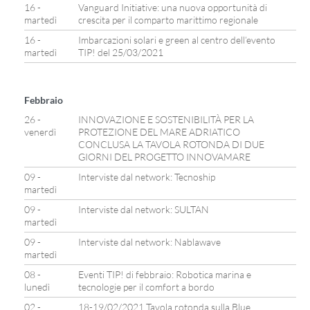
16 -
Vanguard Initiative: una nuova opportunità di
martedì
crescita per il comparto marittimo regionale
16 -
Imbarcazioni solari e green al centro dell’evento
martedì
TIP! del 25/03/2021
Febbraio
26 -
INNOVAZIONE E SOSTENIBILITÀ PER LA
venerdì
PROTEZIONE DEL MARE ADRIATICO
CONCLUSA LA TAVOLA ROTONDA DI DUE
GIORNI DEL PROGETTO INNOVAMARE
09 -
Interviste dal network: Tecnoship
martedì
09 -
Interviste dal network: SULTAN
martedì
09 -
Interviste dal network: Nablawave
martedì
08 -
Eventi TIP! di febbraio: Robotica marina e
lunedì
tecnologie per il comfort a bordo
02 -
18-19/02/2021 Tavola rotonda sulla Blue