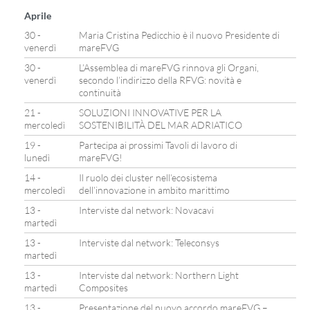
Aprile
30 -
Maria Cristina Pedicchio è il nuovo Presidente di
venerdì
mareFVG
30 -
L’Assemblea di mareFVG rinnova gli Organi,
venerdì
secondo l’indirizzo della RFVG: novità e
continuità
21 -
SOLUZIONI INNOVATIVE PER LA
mercoledì
SOSTENIBILITÀ DEL MAR ADRIATICO
19 -
Partecipa ai prossimi Tavoli di lavoro di
lunedì
mareFVG!
14 -
Il ruolo dei cluster nell’ecosistema
mercoledì
dell’innovazione in ambito marittimo
13 -
Interviste dal network: Novacavi
martedì
13 -
Interviste dal network: Teleconsys
martedì
13 -
Interviste dal network: Northern Light
martedì
Composites
13 -
Presentazione del nuovo accordo mareFVG –