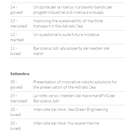
14 -
Un ponte per la ricerca: il prossimo bando per
giovedì
progetti industriali e di ricerca e sviluppo
13 -
Improving the sustainability of maritime
mercoledì
transport in the Adriatic Sea
12 -
Un questionario sulle future iniziative
martedì
11 -
Barcolana Job: alla scoperta dei mestieri del
lunedì
mare!
Settembre
30 -
Presentation of innovative robotic solutions for
giovedì
the preservation of the Adriatic Sea
29 -
La rotte verso i mestieri del mare:mareFVG per
mercoledì
Barcolana Job!
20 -
Interviste dal ntwk: Sea Green Engineering
lunedì
20 -
Interviste dal ntwk: Huracane Marine
lunedì