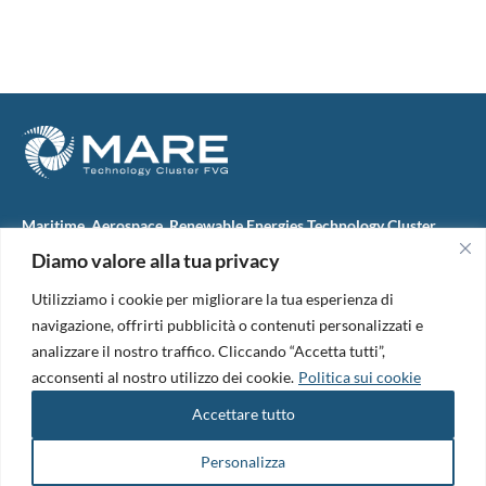
Maritime, Aerospace, Renewable Energies Technology Cluster
FVG
Diamo valore alla tua privacy
M.A.R.E. TC FVG S.c.ar.l.
Via IX Giugno, 46
Utilizziamo i cookie per migliorare la tua esperienza di
34074 Monfalcone (Italy)
tel. +39 0481 723440
navigazione, offrirti pubblicità o contenuti personalizzati e
Codice Fiscale e Partita Iva: 01138620313
analizzare il nostro traffico. Cliccando “Accetta tutti”,
PEC:
marefvg@legalmail.it
acconsenti al nostro utilizzo dei cookie.
Politica sui cookie
Codice univoco per i pagamenti: M5UXCR1
Accettare tutto
Copyright 2026. Design and development by
B42
Informativa Privacy
|
Cookie Policy
|
Amm. Trasparente
|
Bandi &
Personalizza
Avvisi