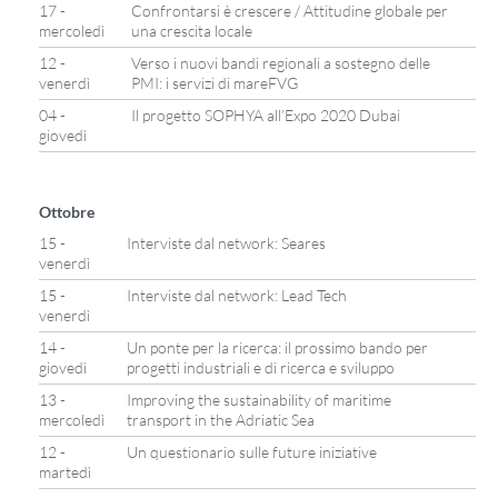
17 -
Confrontarsi è crescere / Attitudine globale per
mercoledì
una crescita locale
12 -
Verso i nuovi bandi regionali a sostegno delle
venerdì
PMI: i servizi di mareFVG
04 -
Il progetto SOPHYA all’Expo 2020 Dubai
giovedì
Ottobre
15 -
Interviste dal network: Seares
venerdì
15 -
Interviste dal network: Lead Tech
venerdì
14 -
Un ponte per la ricerca: il prossimo bando per
giovedì
progetti industriali e di ricerca e sviluppo
13 -
Improving the sustainability of maritime
mercoledì
transport in the Adriatic Sea
12 -
Un questionario sulle future iniziative
martedì