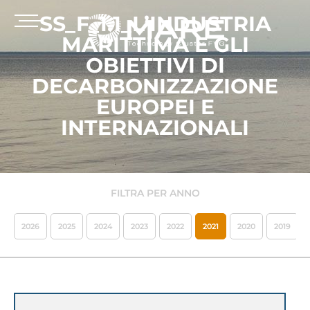
SS_F_1.1_L’INDUSTRIA
MARITTIMA E GLI
OBIETTIVI DI
DECARBONIZZAZIONE
EUROPEI E
INTERNAZIONALI
FILTRA PER ANNO
2026
2025
2024
2023
2022
2021
2020
2019