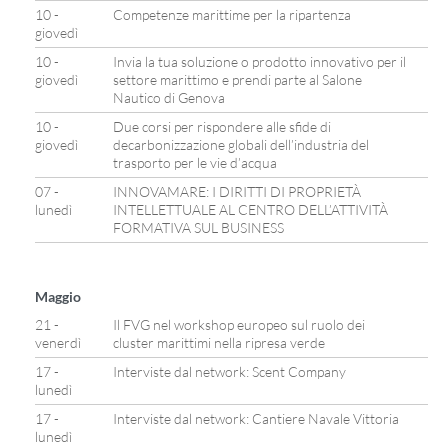
10 -
Competenze marittime per la ripartenza
giovedì
10 -
Invia la tua soluzione o prodotto innovativo per il
giovedì
settore marittimo e prendi parte al Salone
Nautico di Genova
10 -
Due corsi per rispondere alle sfide di
giovedì
decarbonizzazione globali dell’industria del
trasporto per le vie d’acqua
07 -
INNOVAMARE: I DIRITTI DI PROPRIETÀ
lunedì
INTELLETTUALE AL CENTRO DELL’ATTIVITÀ
FORMATIVA SUL BUSINESS
Maggio
21 -
Il FVG nel workshop europeo sul ruolo dei
venerdì
cluster marittimi nella ripresa verde
17 -
Interviste dal network: Scent Company
lunedì
17 -
Interviste dal network: Cantiere Navale Vittoria
lunedì