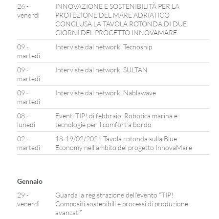
26 -
INNOVAZIONE E SOSTENIBILITÀ PER LA
venerdì
PROTEZIONE DEL MARE ADRIATICO
CONCLUSA LA TAVOLA ROTONDA DI DUE
GIORNI DEL PROGETTO INNOVAMARE
09 -
Interviste dal network: Tecnoship
martedì
09 -
Interviste dal network: SULTAN
martedì
09 -
Interviste dal network: Nablawave
martedì
08 -
Eventi TIP! di febbraio: Robotica marina e
lunedì
tecnologie per il comfort a bordo
02 -
18-19/02/2021 Tavola rotonda sulla Blue
martedì
Economy nell’ambito del progetto InnovaMare
Gennaio
29 -
Guarda la registrazione dell’evento “TIP!
venerdì
Compositi sostenibili e processi di produzione
avanzati”