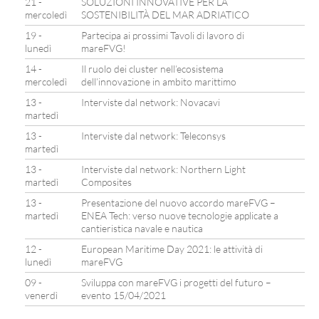
21 -
SOLUZIONI INNOVATIVE PER LA
mercoledì
SOSTENIBILITÀ DEL MAR ADRIATICO
19 -
Partecipa ai prossimi Tavoli di lavoro di
lunedì
mareFVG!
14 -
Il ruolo dei cluster nell’ecosistema
mercoledì
dell’innovazione in ambito marittimo
13 -
Interviste dal network: Novacavi
martedì
13 -
Interviste dal network: Teleconsys
martedì
13 -
Interviste dal network: Northern Light
martedì
Composites
13 -
Presentazione del nuovo accordo mareFVG –
martedì
ENEA Tech: verso nuove tecnologie applicate a
cantieristica navale e nautica
12 -
European Maritime Day 2021: le attività di
lunedì
mareFVG
09 -
Sviluppa con mareFVG i progetti del futuro –
venerdì
evento 15/04/2021