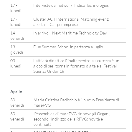
17 -
Interviste dal network: Indico Technologies
lunedì
17 -
Cluster ACT International Matching event:
lunedì
aperta la Call per imprese
14 -
In arrivo il Next Maritime Technology Day
venerdì
13 -
Due Summer School in partenza a luglio
giovedì
03 -
L’attività didattica Ribaltamento: la sicurezza è un
lunedì
gioco di pesi torna in formato digitale al Festival
Scienza Under 18
Aprile
30 -
Maria Cristina Pedicchio è il nuovo Presidente di
venerdì
mareFVG
30 -
L’Assemblea di mareFVG rinnova gli Organi,
venerdì
secondo l’indirizzo della RFVG: novità e
continuità