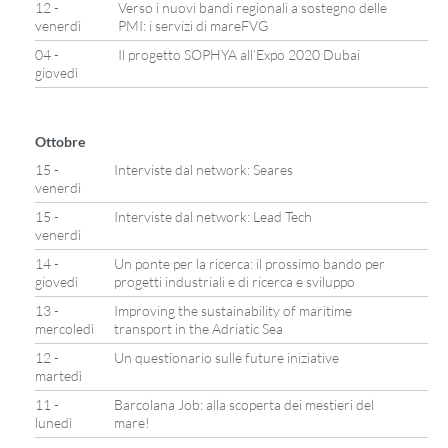
12 -
Verso i nuovi bandi regionali a sostegno delle
venerdì
PMI: i servizi di mareFVG
04 -
Il progetto SOPHYA all’Expo 2020 Dubai
giovedì
Ottobre
15 -
Interviste dal network: Seares
venerdì
15 -
Interviste dal network: Lead Tech
venerdì
14 -
Un ponte per la ricerca: il prossimo bando per
giovedì
progetti industriali e di ricerca e sviluppo
13 -
Improving the sustainability of maritime
mercoledì
transport in the Adriatic Sea
12 -
Un questionario sulle future iniziative
martedì
11 -
Barcolana Job: alla scoperta dei mestieri del
lunedì
mare!