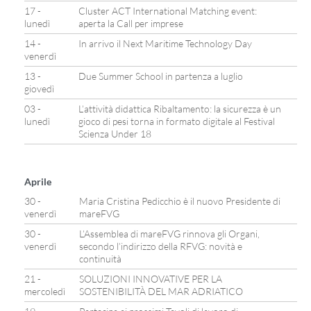
17 -
Cluster ACT International Matching event:
lunedì
aperta la Call per imprese
14 -
In arrivo il Next Maritime Technology Day
venerdì
13 -
Due Summer School in partenza a luglio
giovedì
03 -
L’attività didattica Ribaltamento: la sicurezza è un
lunedì
gioco di pesi torna in formato digitale al Festival
Scienza Under 18
Aprile
30 -
Maria Cristina Pedicchio è il nuovo Presidente di
venerdì
mareFVG
30 -
L’Assemblea di mareFVG rinnova gli Organi,
venerdì
secondo l’indirizzo della RFVG: novità e
continuità
21 -
SOLUZIONI INNOVATIVE PER LA
mercoledì
SOSTENIBILITÀ DEL MAR ADRIATICO