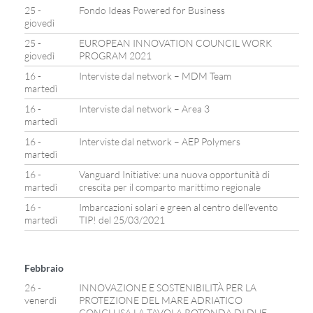
25 -
Fondo Ideas Powered for Business
giovedì
25 -
EUROPEAN INNOVATION COUNCIL WORK
giovedì
PROGRAM 2021
16 -
Interviste dal network – MDM Team
martedì
16 -
Interviste dal network – Area 3
martedì
16 -
Interviste dal network – AEP Polymers
martedì
16 -
Vanguard Initiative: una nuova opportunità di
martedì
crescita per il comparto marittimo regionale
16 -
Imbarcazioni solari e green al centro dell’evento
martedì
TIP! del 25/03/2021
Febbraio
26 -
INNOVAZIONE E SOSTENIBILITÀ PER LA
venerdì
PROTEZIONE DEL MARE ADRIATICO
CONCLUSA LA TAVOLA ROTONDA DI DUE