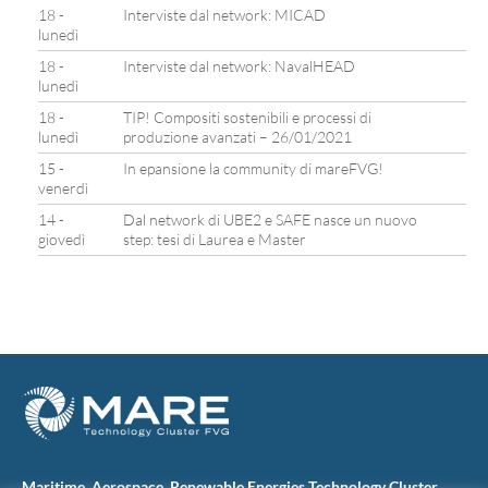
18 -
Interviste dal network: MICAD
lunedì
18 -
Interviste dal network: NavalHEAD
lunedì
18 -
TIP! Compositi sostenibili e processi di
lunedì
produzione avanzati – 26/01/2021
15 -
In epansione la community di mareFVG!
venerdì
14 -
Dal network di UBE2 e SAFE nasce un nuovo
giovedì
step: tesi di Laurea e Master
Maritime, Aerospace, Renewable Energies Technology Cluster