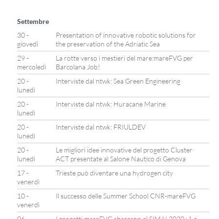
Settembre
30 -
Presentation of innovative robotic solutions for
giovedì
the preservation of the Adriatic Sea
29 -
La rotte verso i mestieri del mare:mareFVG per
mercoledì
Barcolana Job!
20 -
Interviste dal ntwk: Sea Green Engineering
lunedì
20 -
Interviste dal ntwk: Huracane Marine
lunedì
20 -
Interviste dal ntwk: FRIULDEV
lunedì
20 -
Le migliori idee innovative del progetto Cluster
lunedì
ACT presentate al Salone Nautico di Genova
17 -
Trieste può diventare una hydrogen city
venerdì
10 -
Il successo delle Summer School CNR-mareFVG
venerdì
06 -
I progetti mareFVG sbarcano al SIMAI 2020+1 a