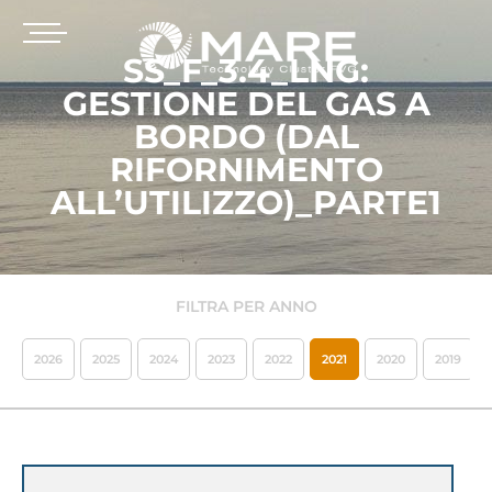
SS_F_3.4_LNG:
GESTIONE DEL GAS A
BORDO (DAL
RIFORNIMENTO
ALL’UTILIZZO)_PARTE1
FILTRA PER ANNO
2026
2025
2024
2023
2022
2021
2020
2019