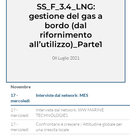
SS_F_3.4_LNG:
gestione del gas a
bordo (dal
rifornimento
all’utilizzo)_Parte1
08 Luglio 2021
Novembre
17 -
Interviste dal network: MES
mercoledì
17 -
Interviste dal network: WW MARINE
mercoledì
TECHNOLOGIES
17 -
Confrontarsi è crescere / Attitudine globale per
mercoledì
una crescita locale