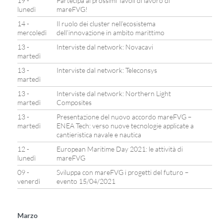
19 -
Partecipa ai prossimi Tavoli di lavoro di
lunedì
mareFVG!
14 -
Il ruolo dei cluster nell’ecosistema
mercoledì
dell’innovazione in ambito marittimo
13 -
Interviste dal network: Novacavi
martedì
13 -
Interviste dal network: Teleconsys
martedì
13 -
Interviste dal network: Northern Light
martedì
Composites
13 -
Presentazione del nuovo accordo mareFVG –
martedì
ENEA Tech: verso nuove tecnologie applicate a
cantieristica navale e nautica
12 -
European Maritime Day 2021: le attività di
lunedì
mareFVG
09 -
Sviluppa con mareFVG i progetti del futuro –
venerdì
evento 15/04/2021
Marzo