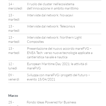
14 -
Il ruolo dei cluster nell’ecosistema
mercoledì
dell’innovazione in ambito marittimo
13 -
Interviste dal network: Novacavi
martedì
13 -
Interviste dal network: Teleconsys
martedì
13 -
Interviste dal network: Northern Light
martedì
Composites
13 -
Presentazione del nuovo accordo mareFVG –
martedì
ENEA Tech: verso nuove tecnologie applicate a
cantieristica navale e nautica
12 -
European Maritime Day 2021: le attività di
lunedì
mareFVG
09 -
Sviluppa con mareFVG i progetti del futuro –
venerdì
evento 15/04/2021
Marzo
25 -
Fondo Ideas Powered for Business