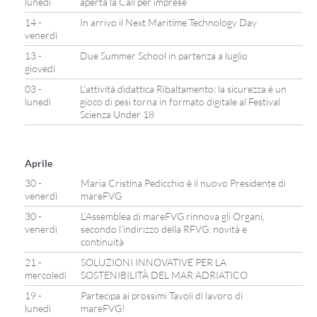
lunedì
aperta la Call per imprese
14 -
In arrivo il Next Maritime Technology Day
venerdì
13 -
Due Summer School in partenza a luglio
giovedì
03 -
L’attività didattica Ribaltamento: la sicurezza è un
lunedì
gioco di pesi torna in formato digitale al Festival
Scienza Under 18
Aprile
30 -
Maria Cristina Pedicchio è il nuovo Presidente di
venerdì
mareFVG
30 -
L’Assemblea di mareFVG rinnova gli Organi,
venerdì
secondo l’indirizzo della RFVG: novità e
continuità
21 -
SOLUZIONI INNOVATIVE PER LA
mercoledì
SOSTENIBILITÀ DEL MAR ADRIATICO
19 -
Partecipa ai prossimi Tavoli di lavoro di
lunedì
mareFVG!