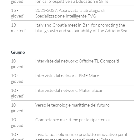
giovedì
Ionica: prospettive su Education e Skills
15 -
2021-2027: Approvata la Strategia di
giovedì
Specializzazione Intelligente FVG
13 -
Italy and Croatia meet in Bari for promoting the
martedì
blue growth and sustainability of the Adriatic Sea
Giugno
10 -
Interviste dal network: Officine TL Compositi
giovedì
10 -
Interviste dal network: PME Mare
giovedì
10 -
Interviste dal network: MaterialScan
giovedì
10 -
Verso le tecnologie marittime del futuro
giovedì
10 -
Competenze marittime per la ripartenza
giovedì
10 -
Invia la tua soluzione o prodotto innovativo per il
giovedì
settore marittimo e prendi parte al Salone