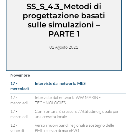
SS_S_4.3_Metodi di
progettazione basati
sulle simulazioni –
PARTE 1
02 Agosto 2021
Novembre
17 -
Interviste dal network: MES
mercoledì
17 -
Interviste dal network: WW MARINE
mercoledì
TECHNOLOGIES
17 -
Confrontarsi è crescere / Attitudine globale per
mercoledì
una crescita locale
12 -
Verso i nuovi bandi regionali a sostegno delle
venerdì
PMI: i servizi di mareFVG