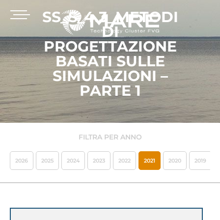
SS_S_4.3_METODI
DI
PROGETTAZIONE
BASATI SULLE
SIMULAZIONI –
PARTE 1
FILTRA PER ANNO
2026
2025
2024
2023
2022
2021
2020
2019