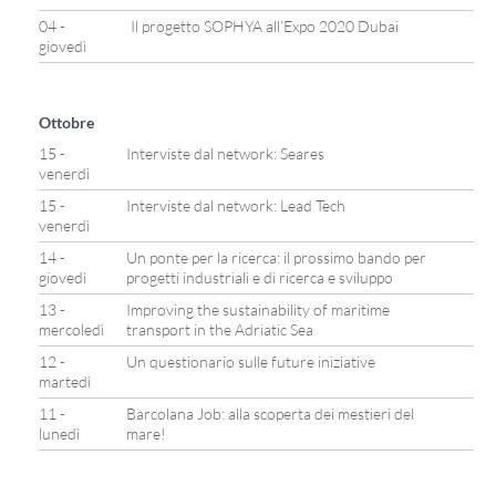
04 -
Il progetto SOPHYA all’Expo 2020 Dubai
giovedì
Ottobre
15 -
Interviste dal network: Seares
venerdì
15 -
Interviste dal network: Lead Tech
venerdì
14 -
Un ponte per la ricerca: il prossimo bando per
giovedì
progetti industriali e di ricerca e sviluppo
13 -
Improving the sustainability of maritime
mercoledì
transport in the Adriatic Sea
12 -
Un questionario sulle future iniziative
martedì
11 -
Barcolana Job: alla scoperta dei mestieri del
lunedì
mare!