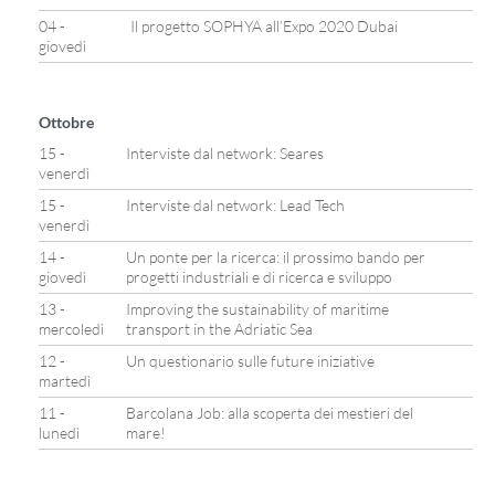
04 -
Il progetto SOPHYA all’Expo 2020 Dubai
giovedì
Ottobre
15 -
Interviste dal network: Seares
venerdì
15 -
Interviste dal network: Lead Tech
venerdì
14 -
Un ponte per la ricerca: il prossimo bando per
giovedì
progetti industriali e di ricerca e sviluppo
13 -
Improving the sustainability of maritime
mercoledì
transport in the Adriatic Sea
12 -
Un questionario sulle future iniziative
martedì
11 -
Barcolana Job: alla scoperta dei mestieri del
lunedì
mare!