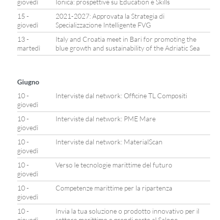
giovedì
Ionica: prospettive su Education e Skills
15 -
2021-2027: Approvata la Strategia di
giovedì
Specializzazione Intelligente FVG
13 -
Italy and Croatia meet in Bari for promoting the
martedì
blue growth and sustainability of the Adriatic Sea
Giugno
10 -
Interviste dal network: Officine TL Compositi
giovedì
10 -
Interviste dal network: PME Mare
giovedì
10 -
Interviste dal network: MaterialScan
giovedì
10 -
Verso le tecnologie marittime del futuro
giovedì
10 -
Competenze marittime per la ripartenza
giovedì
10 -
Invia la tua soluzione o prodotto innovativo per il
giovedì
settore marittimo e prendi parte al Salone