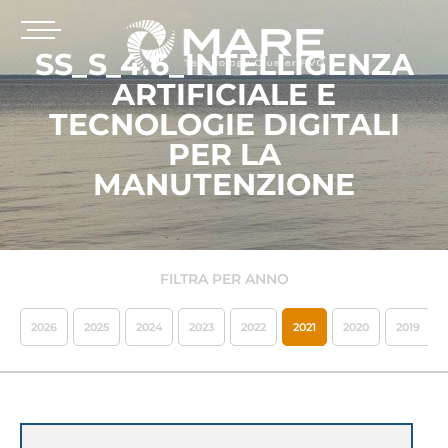
SS_S_4.6_INTELLIGENZA
ARTIFICIALE E
TECNOLOGIE DIGITALI
PER LA
MANUTENZIONE
FILTRA PER ANNO
2026
2025
2024
2023
2022
2021
2020
2019