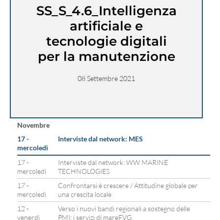
SS_S_4.6_Intelligenza
artificiale e
tecnologie digitali
per la manutenzione
08 Settembre 2021
Novembre
17 -
Interviste dal network: MES
mercoledì
17 -
Interviste dal network: WW MARINE
mercoledì
TECHNOLOGIES
17 -
Confrontarsi è crescere / Attitudine globale per
mercoledì
una crescita locale
12 -
Verso i nuovi bandi regionali a sostegno delle
venerdì
PMI: i servizi di mareFVG