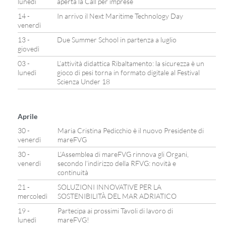
lunedì
aperta la Call per imprese
14 -
In arrivo il Next Maritime Technology Day
venerdì
13 -
Due Summer School in partenza a luglio
giovedì
03 -
L’attività didattica Ribaltamento: la sicurezza è un
lunedì
gioco di pesi torna in formato digitale al Festival
Scienza Under 18
Aprile
30 -
Maria Cristina Pedicchio è il nuovo Presidente di
venerdì
mareFVG
30 -
L’Assemblea di mareFVG rinnova gli Organi,
venerdì
secondo l’indirizzo della RFVG: novità e
continuità
21 -
SOLUZIONI INNOVATIVE PER LA
mercoledì
SOSTENIBILITÀ DEL MAR ADRIATICO
19 -
Partecipa ai prossimi Tavoli di lavoro di
lunedì
mareFVG!