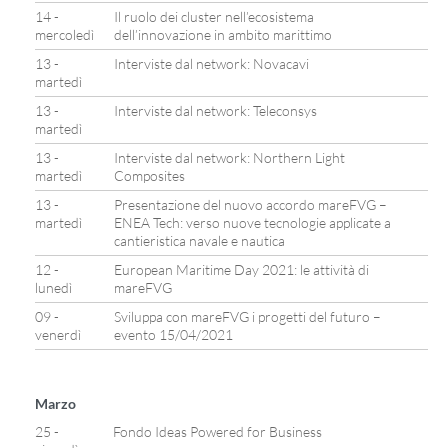
14 -
Il ruolo dei cluster nell’ecosistema
mercoledì
dell’innovazione in ambito marittimo
13 -
Interviste dal network: Novacavi
martedì
13 -
Interviste dal network: Teleconsys
martedì
13 -
Interviste dal network: Northern Light
martedì
Composites
13 -
Presentazione del nuovo accordo mareFVG –
martedì
ENEA Tech: verso nuove tecnologie applicate a
cantieristica navale e nautica
12 -
European Maritime Day 2021: le attività di
lunedì
mareFVG
09 -
Sviluppa con mareFVG i progetti del futuro –
venerdì
evento 15/04/2021
Marzo
25 -
Fondo Ideas Powered for Business