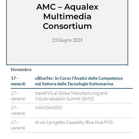
AMC – Aqualex
Multimedia
Consortium
23 Giugno 2023
Novembre
17 -
uBlueTec: In Corso l’Analisi delle Competenze
venerdì
nel Settore delle Tecnologie Sottomarine
17 -
mareFVG al Global Manufacturing and
venerdì
Industrialisation Summit (GMIS)
17 -
NAVIGANDO!
venerdì
17 -
Al via il progetto Capability Blue Hub FVG
venerdì