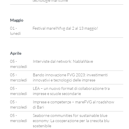
tecnologie marittime
Maggio
01 -
Festival mareINfvg dal 2 al 13 maggio!
lunedì
Aprile
05 -
Interviste dal network: NablaWave
mercoledì
05 -
Bando innovazione FVG 2023: investimenti
mercoledì
innovativi e tecnologici delle imprese
05 -
LEA – un nuovo format di collaborazione tra
mercoledì
imprese e scuole secondarie
05 -
Imprese e competenze – mareFVG al roadshow
mercoledì
di Bari
05 -
Seaborne communities for sustainable blue
mercoledì
economy: La cooperazione per la crescita blu
sostenibile