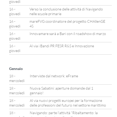
giovedì
16 -
Verso la conclusione delle attività di Navigando
giovedì
nelle scuole primarie
16 -
mareFVG coordinatore del progetto CHAllenGE
giovedì
4S
16 -
Innovamare sarà a Bari con il roadshow di marzo
giovedì
16 -
Al via i Bandi PR FESR R&S e Innovazione
giovedì
Gennaio
18 -
Interviste dal network: eFrame
mercoledì
18 -
Nuova Sabatini: aperture domande dal 1
mercoledì
gennaio!
18 -
Al via nuovi progetti europei per la formazione
mercoledì
delle professioni del futuro nel settore marittimo
18 -
Navigando: parte l’attività “Ribaltamento: la