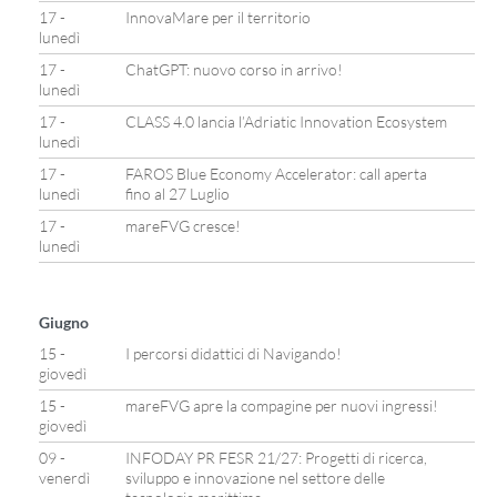
17 -
InnovaMare per il territorio
lunedì
17 -
ChatGPT: nuovo corso in arrivo!
lunedì
17 -
CLASS 4.0 lancia l’Adriatic Innovation Ecosystem
lunedì
17 -
FAROS Blue Economy Accelerator: call aperta
lunedì
fino al 27 Luglio
17 -
mareFVG cresce!
lunedì
Giugno
15 -
I percorsi didattici di Navigando!
giovedì
15 -
mareFVG apre la compagine per nuovi ingressi!
giovedì
09 -
INFODAY PR FESR 21/27: Progetti di ricerca,
venerdì
sviluppo e innovazione nel settore delle