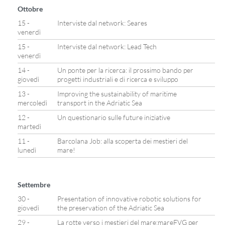
Ottobre
15 -
Interviste dal network: Seares
venerdì
15 -
Interviste dal network: Lead Tech
venerdì
14 -
Un ponte per la ricerca: il prossimo bando per
giovedì
progetti industriali e di ricerca e sviluppo
13 -
Improving the sustainability of maritime
mercoledì
transport in the Adriatic Sea
12 -
Un questionario sulle future iniziative
martedì
11 -
Barcolana Job: alla scoperta dei mestieri del
lunedì
mare!
Settembre
30 -
Presentation of innovative robotic solutions for
giovedì
the preservation of the Adriatic Sea
29 -
La rotte verso i mestieri del mare:mareFVG per