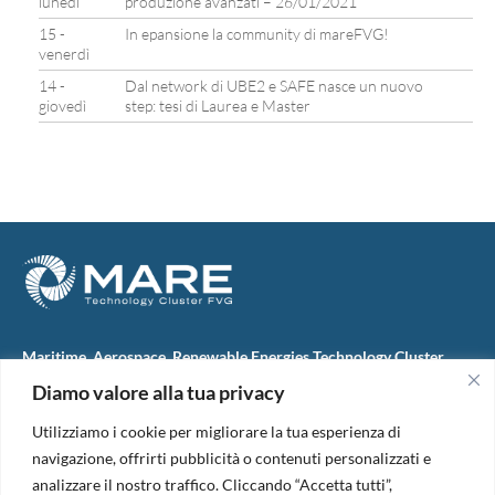
lunedì
produzione avanzati – 26/01/2021
15 -
In epansione la community di mareFVG!
venerdì
14 -
Dal network di UBE2 e SAFE nasce un nuovo
giovedì
step: tesi di Laurea e Master
Maritime, Aerospace, Renewable Energies Technology Cluster
FVG
Diamo valore alla tua privacy
M.A.R.E. TC FVG S.c.ar.l.
Via IX Giugno, 46
Utilizziamo i cookie per migliorare la tua esperienza di
34074 Monfalcone (Italy)
tel. +39 0481 723440
navigazione, offrirti pubblicità o contenuti personalizzati e
Codice Fiscale e Partita Iva: 01138620313
analizzare il nostro traffico. Cliccando “Accetta tutti”,