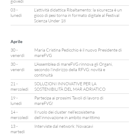
giovedì
03 -
L’attività didattica Ribaltamento: la sicurezza è un
lunedì
gioco di pesi torna in formato digitale al Festival
Scienza Under 18
Aprile
30 -
Maria Cristina Pedicchio è il nuovo Presidente di
venerdì
mareFVG
30 -
L’Assemblea di mareFVG rinnova gli Organi,
venerdì
secondo l’indirizzo della RFVG: novità e
continuità
21 -
SOLUZIONI INNOVATIVE PER LA
mercoledì
SOSTENIBILITÀ DEL MAR ADRIATICO
19 -
Partecipa ai prossimi Tavoli di lavoro di
lunedì
mareFVG!
14 -
Il ruolo dei cluster nell’ecosistema
mercoledì
dell’innovazione in ambito marittimo
13 -
Interviste dal network: Novacavi
martedì