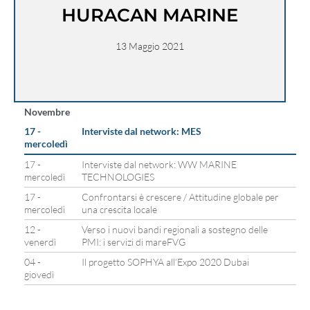
HURACAN MARINE
13 Maggio 2021
Novembre
17 -
Interviste dal network: MES
mercoledì
17 -
Interviste dal network: WW MARINE
mercoledì
TECHNOLOGIES
17 -
Confrontarsi è crescere / Attitudine globale per
mercoledì
una crescita locale
12 -
Verso i nuovi bandi regionali a sostegno delle
venerdì
PMI: i servizi di mareFVG
04 -
Il progetto SOPHYA all’Expo 2020 Dubai
giovedì