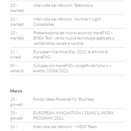
13 -
Interviste dal network: Teleconsys
martedì
13 -
Interviste dal network: Northern Light
martedì
Composites
13 -
Presentazione del nuovo accordo mareFVG –
martedì
ENEA Tech: verso nuove tecnologie applicate a
cantieristica navale e nautica
12 -
European Maritime Day 2021: le attività di
lunedì
mareFVG
09 -
Sviluppa con mareFVG i progetti del futuro –
venerdì
evento 15/04/2021
Marzo
25 -
Fondo Ideas Powered for Business
giovedì
25 -
EUROPEAN INNOVATION COUNCIL WORK
giovedì
PROGRAM 2021
16 -
Interviste dal network – MDM Team