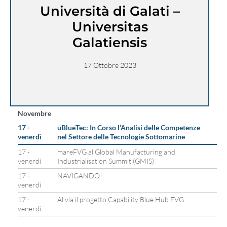
Università di Galati –
Universitas
Galatiensis
17 Ottobre 2023
Novembre
17 -
uBlueTec: In Corso l’Analisi delle Competenze
venerdì
nel Settore delle Tecnologie Sottomarine
17 -
mareFVG al Global Manufacturing and
venerdì
Industrialisation Summit (GMIS)
17 -
NAVIGANDO!
venerdì
17 -
Al via il progetto Capability Blue Hub FVG
venerdì