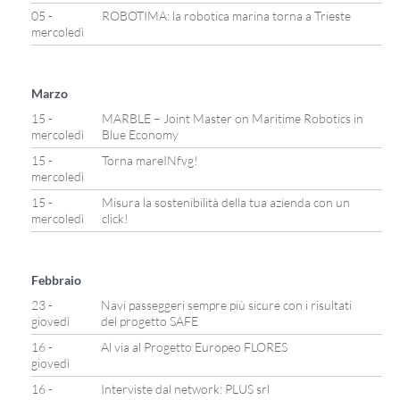
05 -
ROBOTIMA: la robotica marina torna a Trieste
mercoledì
Marzo
15 -
MARBLE – Joint Master on Maritime Robotics in
mercoledì
Blue Economy
15 -
Torna mareINfvg!
mercoledì
15 -
Misura la sostenibilità della tua azienda con un
mercoledì
click!
Febbraio
23 -
Navi passeggeri sempre più sicure con i risultati
giovedì
del progetto SAFE
16 -
Al via al Progetto Europeo FLORES
giovedì
16 -
Interviste dal network: PLUS srl