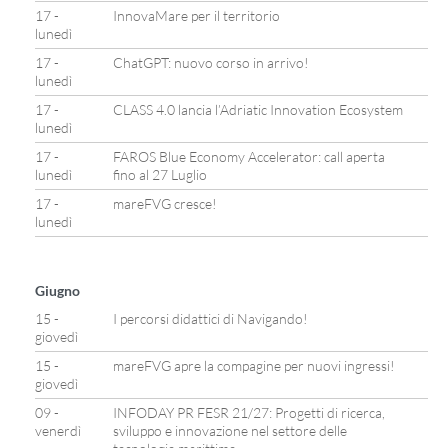
17 -
InnovaMare per il territorio
lunedì
17 -
ChatGPT: nuovo corso in arrivo!
lunedì
17 -
CLASS 4.0 lancia l’Adriatic Innovation Ecosystem
lunedì
17 -
FAROS Blue Economy Accelerator: call aperta
lunedì
fino al 27 Luglio
17 -
mareFVG cresce!
lunedì
Giugno
15 -
I percorsi didattici di Navigando!
giovedì
15 -
mareFVG apre la compagine per nuovi ingressi!
giovedì
09 -
INFODAY PR FESR 21/27: Progetti di ricerca,
venerdì
sviluppo e innovazione nel settore delle