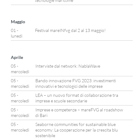
tecnologie marittime
Maggio
01 -
Festival mareINfvg dal 2 al 13 maggio!
lunedì
Aprile
05 -
Interviste dal network: NablaWave
mercoledì
05 -
Bando innovazione FVG 2023: investimenti
mercoledì
innovativi e tecnologici delle imprese
05 -
LEA – un nuovo format di collaborazione tra
mercoledì
imprese e scuole secondarie
05 -
Imprese e competenze – mareFVG al roadshow
mercoledì
di Bari
05 -
Seaborne communities for sustainable blue
mercoledì
economy: La cooperazione per la crescita blu
sostenibile