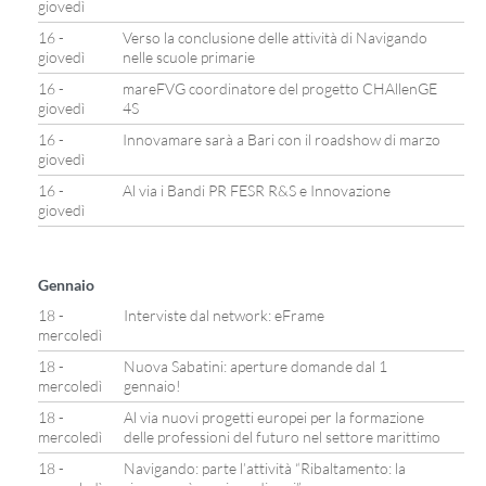
giovedì
16 -
Verso la conclusione delle attività di Navigando
giovedì
nelle scuole primarie
16 -
mareFVG coordinatore del progetto CHAllenGE
giovedì
4S
16 -
Innovamare sarà a Bari con il roadshow di marzo
giovedì
16 -
Al via i Bandi PR FESR R&S e Innovazione
giovedì
Gennaio
18 -
Interviste dal network: eFrame
mercoledì
18 -
Nuova Sabatini: aperture domande dal 1
mercoledì
gennaio!
18 -
Al via nuovi progetti europei per la formazione
mercoledì
delle professioni del futuro nel settore marittimo
18 -
Navigando: parte l’attività “Ribaltamento: la