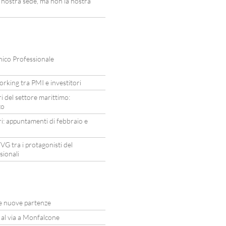
ostra sede, ma non la nostra
nico Professionale
rking tra PMI e investitori
i del settore marittimo:
zo
i: appuntamenti di febbraio e
VG tra i protagonisti del
sionali
due nuove partenze
i al via a Monfalcone