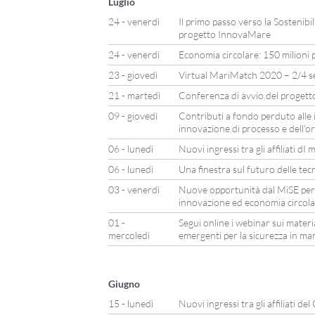
Luglio
24 - venerdì
Il primo passo verso la Sostenibil
progetto InnovaMare
24 - venerdì
Economia circolare: 150 milioni p
23 - giovedì
Virtual MariMatch 2020 – 2/4 
21 - martedì
Conferenza di avvio del proget
09 - giovedì
Contributi a fondo perduto alle 
innovazione di processo e dell’o
06 - lunedì
Nuovi ingressi tra gli affiliati d
06 - lunedì
Una finestra sul futuro delle tec
03 - venerdì
Nuove opportunità dal MiSE per
innovazione ed economia circol
01 -
Segui online i webinar sui materia
mercoledì
emergenti per la sicurezza in ma
Giugno
15 - lunedì
Nuovi ingressi tra gli affiliati del