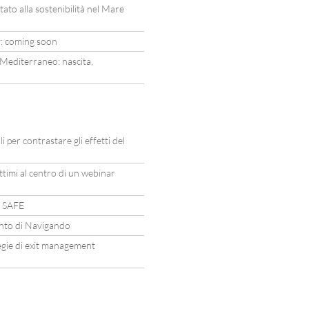
to alla sostenibilità nel Mare
: coming soon
 Mediterraneo: nascita,
li per contrastare gli effetti del
ttimi al centro di un webinar
o SAFE
mento di Navigando
tegie di exit management