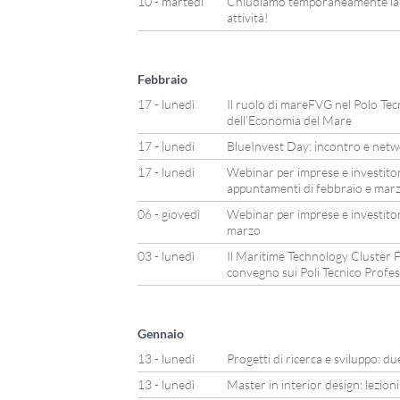
10 - martedì
Chiudiamo temporaneamente la n
attività!
Febbraio
17 - lunedì
Il ruolo di mareFVG nel Polo Tec
dell’Economia del Mare
17 - lunedì
BlueInvest Day: incontro e netwo
17 - lunedì
Webinar per imprese e investitor
appuntamenti di febbraio e mar
06 - giovedì
Webinar per imprese e investitor
marzo
03 - lunedì
Il Maritime Technology Cluster F
convegno sui Poli Tecnico Profes
Gennaio
13 - lunedì
Progetti di ricerca e sviluppo: 
13 - lunedì
Master in interior design: lezion