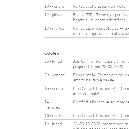
13 - venerdì
Partecipa al Cluster ACT Matchin
12 - giovedì
Evento TIP – Tecnologie per il wel
basata su evidenze scientifiche
10 - martedì
Consultazione pubblica S3 FVG 
del mare, logistica e mobilità sos
Ottobre
26 - lunedì
Join Online International Inno
project October 28-30, 2020
23 - venerdì
Bando per la “Formazione per espe
ambito nautico e navale”
16 - venerdì
Blue Growth Business Plan Compe
internazionale!
14 -
Comfort a bordo: verso imbarca
mercoledì
13 - martedì
Blue Growth Business Plan Com
12 - lunedì
28-30/10/2020 International Inn
sull’innovazione per l’ecosistem