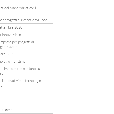
ità del Mare Adriatico: il
er progetti di ricerca e sviluppo
settembre 2020
to InnovaMare
imprese per progetti di
rganizzazione
I mareFVG!
nologie marittime
 le imprese che puntano su
are
li innovativi e le tecnologie
re
 Cluster !