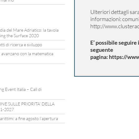
Ulteriori dettagli sa
informazioni:
comuni
http://www.clusterac
rdia del Mare Adriatico: la tavola
ing the Surface 2020
E’ possibile seguire 
ti di ricerca e sviluppo
seguente
a avanzano con la matematica
pagina:
https://ww
 Event Italia – Call di
E SULLE PRIORITA’ DELLA
21-2027
ittimi: a fine agosto l’apertura