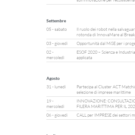
Settembre
05 - sabato
Il ruolo dei robot nella salvagua
rotonda di InnovaMare al Break
03 - giovedì
Opportunità dal MiSE per i proget
02 -
ESOF 2020 – Scienza e Industri
mercoledì
applicata
Agosto
31 - lunedì
Partecipa al Cluster ACT Matching
selezione di imprese marittime
19 -
INNOVAZIONE: CONSULTAZION
mercoledì
FILERA MARITTIMA PER IL 20
06 - giovedì
CALL per IMPRESE dei settori mar