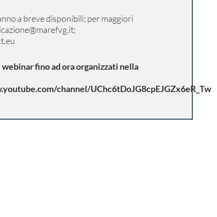
ranno a breve disponibili; per maggiori
cazione@marefvg.it
;
t.eu
i webinar fino ad ora organizzati nella
w.youtube.com/channel/UChc6tDoJG8cpEJGZx6eR_Tw