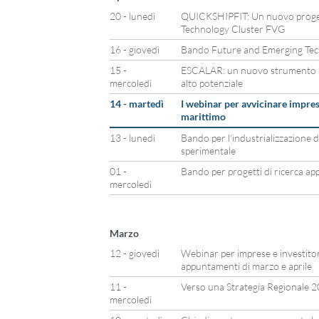
20 - lunedì
QUICKSHIPFIT: Un nuovo proget
Technology Cluster FVG
16 - giovedì
Bando Future and Emerging Tec
15 -
ESCALAR: un nuovo strumento p
mercoledì
alto potenziale
14 - martedì
I webinar per avvicinare imprese
marittimo
13 - lunedì
Bando per l’industrializzazione de
sperimentale
01 -
Bando per progetti di ricerca appl
mercoledì
Marzo
12 - giovedì
Webinar per imprese e investitor
appuntamenti di marzo e aprile
11 -
Verso una Strategia Regionale 
mercoledì