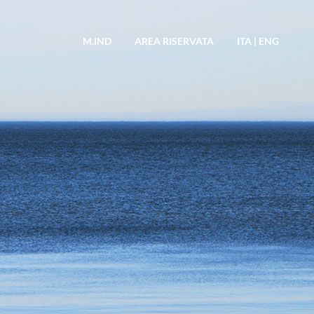
M.IND
AREA RISERVATA
ITA
|
ENG