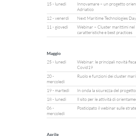
15 - lunedì
Innovamare – un progetto orienta
Adriatico
12 - venerdì
Next Maritime Technologies Day
11 - giovedì
Webinar – Cluster marittimi nel
caratteristiche e best practices
Maggio
25 - lunedì
Webinar: le principali novità fisca
Covid19
20 -
Ruolo e funzioni dei cluster mari
mercoledì
19 - martedì
In onda la sicurezza del progett
18 - lunedì
Il sito per le attività di orienta
06 -
Posticipato il webinar sulle stra
mercoledì
Aprile