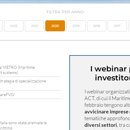
FILTRA PER ANNO
2022
2021
2020
2019
2018
2017
I webinar 
azia METRO (Maritime
t systems)
investito
rategia di specializzazione
I webinar organizzat
i mareFVG!
ACT, di cui il Mariti
febbraio tengono alta
avvicinare imprese 
tematiche approfond
alia sono state premiate le
diversi settori
, tra 
arittimo