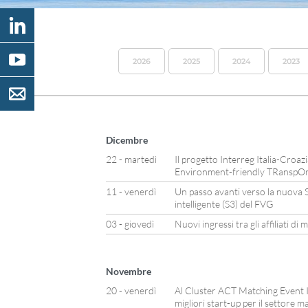
2026
2025
2024
2023
Dicembre
22 - martedì
Il progetto Interreg Italia-Cro
Environment-friendly TRanspOr
11 - venerdì
Un passo avanti verso la nuova St
intelligente (S3) del FVG
03 - giovedì
Nuovi ingressi tra gli affiliati d
Novembre
20 - venerdì
Al Cluster ACT Matching Event It
migliori start-up per il settore m