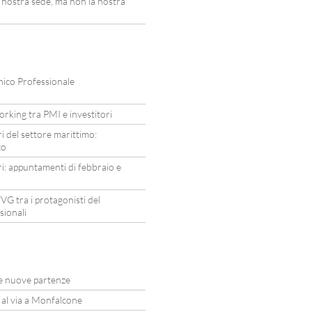
ostra sede, ma non la nostra
nico Professionale
rking tra PMI e investitori
i del settore marittimo:
zo
i: appuntamenti di febbraio e
VG tra i protagonisti del
sionali
due nuove partenze
i al via a Monfalcone