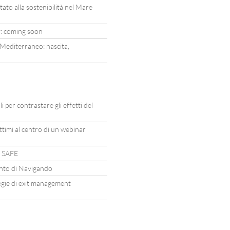
to alla sostenibilità nel Mare
: coming soon
 Mediterraneo: nascita,
li per contrastare gli effetti del
ttimi al centro di un webinar
o SAFE
mento di Navigando
tegie di exit management