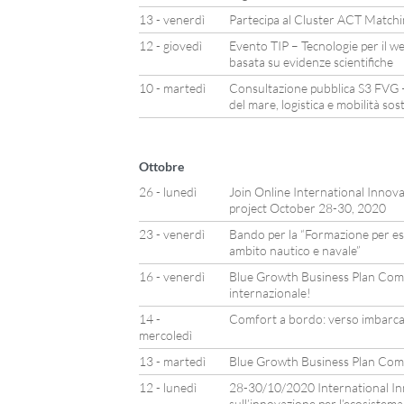
13 - venerdì
Partecipa al Cluster ACT Matchin
12 - giovedì
Evento TIP – Tecnologie per il wel
basata su evidenze scientifiche
10 - martedì
Consultazione pubblica S3 FVG 
del mare, logistica e mobilità sos
Ottobre
26 - lunedì
Join Online International Inno
project October 28-30, 2020
23 - venerdì
Bando per la “Formazione per espe
ambito nautico e navale”
16 - venerdì
Blue Growth Business Plan Compe
internazionale!
14 -
Comfort a bordo: verso imbarca
mercoledì
13 - martedì
Blue Growth Business Plan Com
12 - lunedì
28-30/10/2020 International Inn
sull’innovazione per l’ecosistem