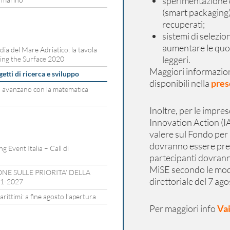
sperimentazione d
(smart packaging)
recuperati;
sistemi di selezio
aumentare le quote
rdia del Mare Adriatico: la tavola
leggeri.
ing the Surface 2020
Maggiori informazion
etti di ricerca e sviluppo
disponibili nella
pres
a avanzano con la matematica
Inoltre, per le impre
Innovation Action (IA
valere sul Fondo per 
dovranno essere pres
 Event Italia – Call di
partecipanti dovran
MiSE secondo le modal
E SULLE PRIORITA’ DELLA
direttoriale del 7 ag
21-2027
ittimi: a fine agosto l’apertura
Per maggiori info
Vai