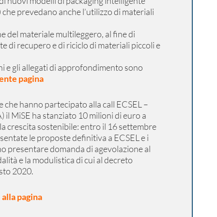
i nuovi modelli di packaging intelligente
 che prevedano anche l’utilizzo di materiali
ne del materiale multileggero, al fine di
 di recupero e di riciclo di materiali piccoli e
i e gli allegati di approfondimento sono
ente pagina
se che hanno partecipato alla call ECSEL –
) il MiSE ha stanziato 10 milioni di euro a
la crescita sostenibile: entro il 16 settembre
entate le proposte definitiva a ECSEL e i
no presentare domanda di agevolazione al
ità e la modulistica di cui al decreto
osto 2020.
 alla pagina