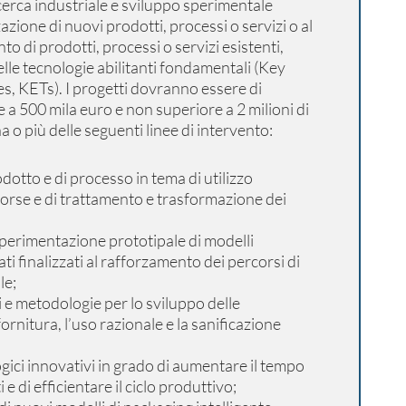
ricerca industriale e sviluppo sperimentale
zzazione di nuovi prodotti, processi o servizi o al
o di prodotti, processi o servizi esistenti,
elle tecnologie abilitanti fondamentali (Key
s, KETs). I progetti dovranno essere di
 a 500 mila euro e non superiore a 2 milioni di
a o più delle seguenti linee di intervento:
dotto e di processo in tema di utilizzo
isorse e di trattamento e trasformazione dei
perimentazione prototipale di modelli
ati finalizzati al rafforzamento dei percorsi di
le;
i e metodologie per lo sviluppo delle
fornitura, l’uso razionale e la sanificazione
gici innovativi in grado di aumentare il tempo
i e di efficientare il ciclo produttivo;