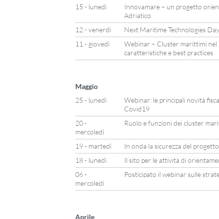
15 - lunedì
Innovamare – un progetto orienta
Adriatico
12 - venerdì
Next Maritime Technologies Day
11 - giovedì
Webinar – Cluster marittimi nel
caratteristiche e best practices
Maggio
25 - lunedì
Webinar: le principali novità fisca
Covid19
20 -
Ruolo e funzioni dei cluster mari
mercoledì
19 - martedì
In onda la sicurezza del progett
18 - lunedì
Il sito per le attività di orienta
06 -
Posticipato il webinar sulle stra
mercoledì
Aprile