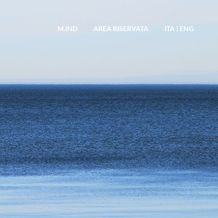
M.IND
AREA RISERVATA
ITA
|
ENG