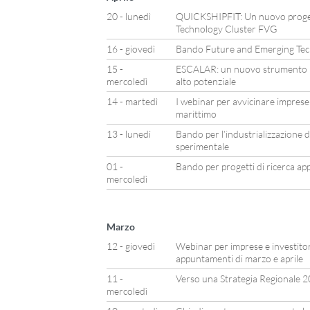
20 - lunedì
QUICKSHIPFIT: Un nuovo proget
Technology Cluster FVG
16 - giovedì
Bando Future and Emerging Tec
15 -
ESCALAR: un nuovo strumento p
mercoledì
alto potenziale
14 - martedì
I webinar per avvicinare imprese 
marittimo
13 - lunedì
Bando per l’industrializzazione de
sperimentale
01 -
Bando per progetti di ricerca appl
mercoledì
Marzo
12 - giovedì
Webinar per imprese e investitor
appuntamenti di marzo e aprile
11 -
Verso una Strategia Regionale 
mercoledì