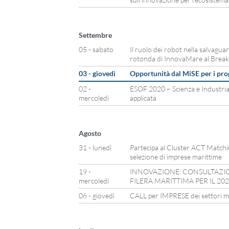
Settembre
05 - sabato
Il ruolo dei robot nella salvagua
rotonda di InnovaMare al Break
03 - giovedì
Opportunità dal MiSE per i prog
02 -
ESOF 2020 – Scienza e Industri
mercoledì
applicata
Agosto
31 - lunedì
Partecipa al Cluster ACT Matching
selezione di imprese marittime
19 -
INNOVAZIONE: CONSULTAZION
mercoledì
FILERA MARITTIMA PER IL 20
06 - giovedì
CALL per IMPRESE dei settori mar