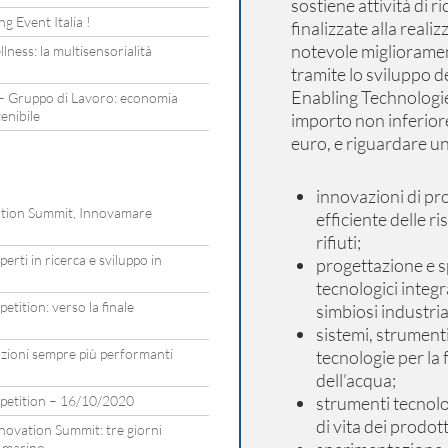
sostiene attività di 
g Event Italia !
finalizzate alla reali
notevole migliorament
lness: la multisensorialità
tramite lo sviluppo d
Enabling Technologie
– Gruppo di Lavoro: economia
tenibile
importo non inferiore
euro, e riguardare un
innovazioni di pro
vation Summit, Innovamare
efficiente delle r
rifiuti;
rti in ricerca e sviluppo in
progettazione e s
tecnologici integr
tition: verso la finale
simbiosi industria
sistemi, strument
zioni sempre più performanti
tecnologie per la 
dell’acqua;
petition – 16/10/2020
strumenti tecnolo
di vita dei prodott
ovation Summit: tre giorni
a marino