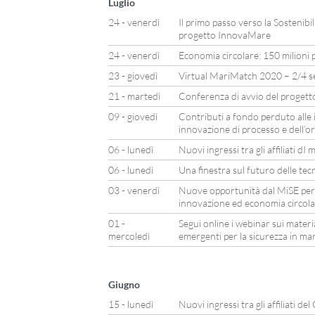
Luglio
24 - venerdì
Il primo passo verso la Sostenibil
progetto InnovaMare
24 - venerdì
Economia circolare: 150 milioni p
23 - giovedì
Virtual MariMatch 2020 – 2/4 
21 - martedì
Conferenza di avvio del proget
09 - giovedì
Contributi a fondo perduto alle 
innovazione di processo e dell’o
06 - lunedì
Nuovi ingressi tra gli affiliati d
06 - lunedì
Una finestra sul futuro delle tec
03 - venerdì
Nuove opportunità dal MiSE per
innovazione ed economia circol
01 -
Segui online i webinar sui materia
mercoledì
emergenti per la sicurezza in ma
Giugno
15 - lunedì
Nuovi ingressi tra gli affiliati del