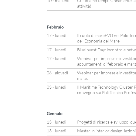
10 - martedì
Chiudiamo temporaneamente la n
attività!
Febbraio
17 - lunedì
Il ruolo di mareFVG nel Polo Tec
dell’Economia del Mare
17 - lunedì
BlueInvest Day: incontro e netwo
17 - lunedì
Webinar per imprese e investitor
appuntamenti di febbraio e mar
06 - giovedì
Webinar per imprese e investitor
marzo
03 - lunedì
Il Maritime Technology Cluster F
convegno sui Poli Tecnico Profes
Gennaio
13 - lunedì
Progetti di ricerca e sviluppo: 
13 - lunedì
Master in interior design: lezion