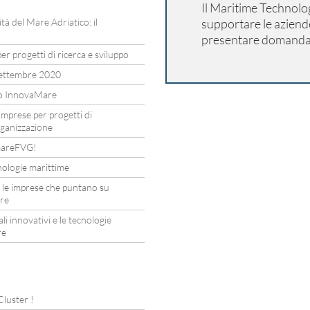
Il Maritime Technolo
ità del Mare Adriatico: il
supportare le aziend
presentare domanda 
er progetti di ricerca e sviluppo
settembre 2020
to InnovaMare
imprese per progetti di
rganizzazione
I mareFVG!
nologie marittime
 le imprese che puntano su
are
li innovativi e le tecnologie
re
 Cluster !