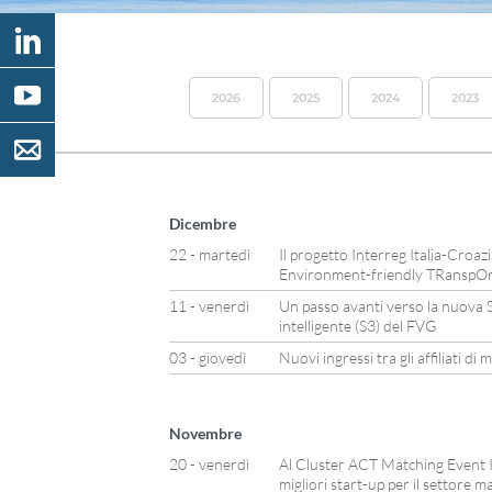
2026
2025
2024
2023
Dicembre
22 - martedì
Il progetto Interreg Italia-Cro
Environment-friendly TRanspOr
11 - venerdì
Un passo avanti verso la nuova St
intelligente (S3) del FVG
03 - giovedì
Nuovi ingressi tra gli affiliati d
Novembre
20 - venerdì
Al Cluster ACT Matching Event It
migliori start-up per il settore m