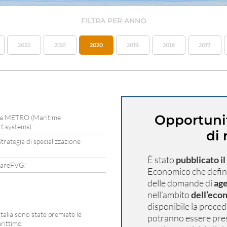
FILTRA PER ANNO
2022
2021
2020
2019
2018
2017
Opportunit
azia METRO (Maritime
t systems)
di 
rategia di specializzazione
È stato
pubblicato i
i mareFVG!
Economico che defini
delle domande di
age
nell’ambito
dell’eco
disponibile la proce
alia sono state premiate le
potranno essere pre
arittimo