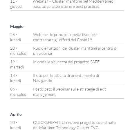
11 -
Webinar – Cluster marittimi nel Mediterraneo:
giovedì
nascita, caratteristiche e best practices
Maggio
25 -
Webinar: le principali novità fiscali per
lunedì
contrastare gli effetti del Covid19
20 -
Ruolo e funzioni dei cluster marittimi al centro di
mercoledì
un webinar
19 -
In onda la sicurezza del progetto SAFE
martedì
18 -
Il sito per le attività di orientamento di
lunedì
Navigando
06 -
Posticipato il webinar sulle strategie di exit
mercoledì
management
Aprile
20 -
QUICKSHIPFIT: Un nuovo progetto coordinato
lunedì
dal Maritime Technology Cluster FVG