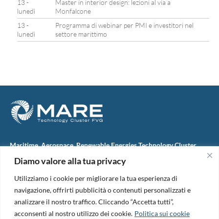
13 -
Master in interior design: lezioni al via a
lunedì
Monfalcone
13 -
Programma di webinar per PMI e investitori nel
lunedì
settore marittimo
Maritime, Aerospace, Renewable Energies Technology Cluster
FVG
Diamo valore alla tua privacy
M.A.R.E. TC FVG S.c.ar.l.
Via IX Giugno, 46
Utilizziamo i cookie per migliorare la tua esperienza di
34074 Monfalcone (Italy)
tel. +39 0481 723440
navigazione, offrirti pubblicità o contenuti personalizzati e
Codice Fiscale e Partita Iva: 01138620313
analizzare il nostro traffico. Cliccando “Accetta tutti”,
PEC:
marefvg@legalmail.it
acconsenti al nostro utilizzo dei cookie.
Politica sui cookie
Codice univoco per i pagamenti: M5UXCR1