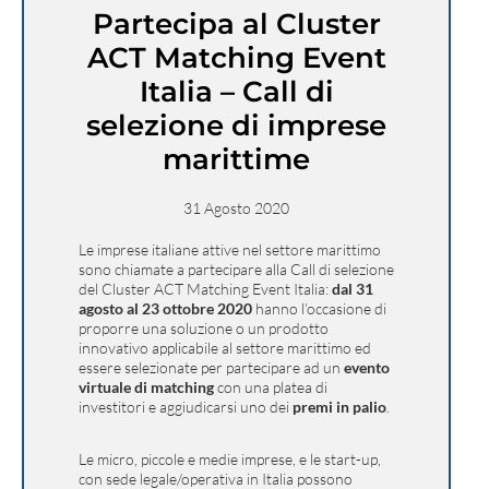
Partecipa al Cluster
ACT Matching Event
Italia – Call di
selezione di imprese
marittime
31 Agosto 2020
Le imprese italiane attive nel settore marittimo
sono chiamate a partecipare alla Call di selezione
del Cluster ACT Matching Event Italia:
dal 31
agosto al 23 ottobre 2020
hanno l’occasione di
proporre una soluzione o un prodotto
innovativo applicabile al settore marittimo ed
essere selezionate per partecipare ad un
evento
virtuale di matching
con una platea di
investitori e aggiudicarsi uno dei
premi in palio
.
Le micro, piccole e medie imprese, e le start-up,
con sede legale/operativa in Italia possono