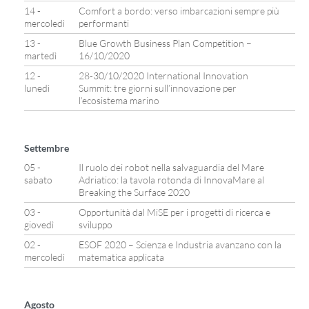
14 -
Comfort a bordo: verso imbarcazioni sempre più
mercoledì
performanti
13 -
Blue Growth Business Plan Competition –
martedì
16/10/2020
12 -
28-30/10/2020 International Innovation
lunedì
Summit: tre giorni sull’innovazione per
l’ecosistema marino
Settembre
05 -
Il ruolo dei robot nella salvaguardia del Mare
sabato
Adriatico: la tavola rotonda di InnovaMare al
Breaking the Surface 2020
03 -
Opportunità dal MiSE per i progetti di ricerca e
giovedì
sviluppo
02 -
ESOF 2020 – Scienza e Industria avanzano con la
mercoledì
matematica applicata
Agosto