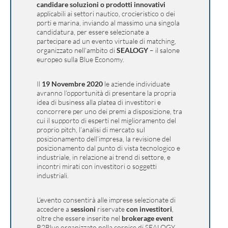
candidare soluzioni o prodotti innovativi
applicabili ai settori nautico, crocieristico o dei
porti e marina, inviando al massimo una singola
candidatura, per essere selezionate a
partecipare ad un evento virtuale di matching,
organizzato nell’ambito di
SEALOGY
– il salone
europeo sulla Blue Economy.
Il
19 Novembre 2020
le aziende individuate
avranno l’opportunità di presentare la propria
idea di business alla platea di investitori e
concorrere per uno dei premi a disposizione, tra
cui il supporto di esperti nel miglioramento del
proprio pitch, l’analisi di mercato sul
posizionamento dell’impresa, la revisione del
posizionamento dal punto di vista tecnologico e
industriale, in relazione ai trend di settore, e
incontri mirati con investitori o soggetti
industriali.
L’evento consentirà alle imprese selezionate di
accedere a
sessioni
riservate
con investitori
,
oltre che essere inserite nel
brokerage event
B2Blue organizzato nella cornice di SEALOGY