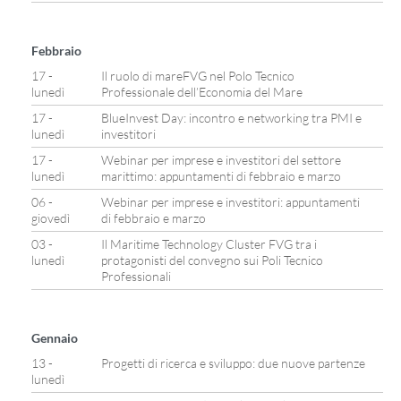
Febbraio
17 -
Il ruolo di mareFVG nel Polo Tecnico
lunedì
Professionale dell’Economia del Mare
17 -
BlueInvest Day: incontro e networking tra PMI e
lunedì
investitori
17 -
Webinar per imprese e investitori del settore
lunedì
marittimo: appuntamenti di febbraio e marzo
06 -
Webinar per imprese e investitori: appuntamenti
giovedì
di febbraio e marzo
03 -
Il Maritime Technology Cluster FVG tra i
lunedì
protagonisti del convegno sui Poli Tecnico
Professionali
Gennaio
13 -
Progetti di ricerca e sviluppo: due nuove partenze
lunedì