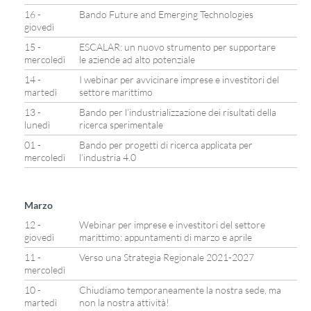
16 -
Bando Future and Emerging Technologies
giovedì
15 -
ESCALAR: un nuovo strumento per supportare
mercoledì
le aziende ad alto potenziale
14 -
I webinar per avvicinare imprese e investitori del
martedì
settore marittimo
13 -
Bando per l’industrializzazione dei risultati della
lunedì
ricerca sperimentale
01 -
Bando per progetti di ricerca applicata per
mercoledì
l’industria 4.0
Marzo
12 -
Webinar per imprese e investitori del settore
giovedì
marittimo: appuntamenti di marzo e aprile
11 -
Verso una Strategia Regionale 2021-2027
mercoledì
10 -
Chiudiamo temporaneamente la nostra sede, ma
martedì
non la nostra attività!