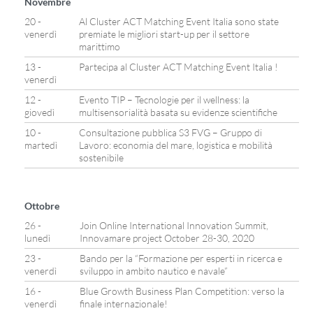
Novembre
20 -
Al Cluster ACT Matching Event Italia sono state
venerdì
premiate le migliori start-up per il settore
marittimo
13 -
Partecipa al Cluster ACT Matching Event Italia !
venerdì
12 -
Evento TIP – Tecnologie per il wellness: la
giovedì
multisensorialità basata su evidenze scientifiche
10 -
Consultazione pubblica S3 FVG – Gruppo di
martedì
Lavoro: economia del mare, logistica e mobilità
sostenibile
Ottobre
26 -
Join Online International Innovation Summit,
lunedì
Innovamare project October 28-30, 2020
23 -
Bando per la “Formazione per esperti in ricerca e
venerdì
sviluppo in ambito nautico e navale”
16 -
Blue Growth Business Plan Competition: verso la
venerdì
finale internazionale!