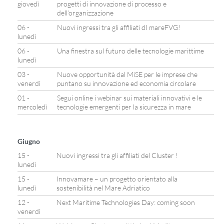
giovedì
progetti di innovazione di processo e
dell’organizzazione
06 -
Nuovi ingressi tra gli affiliati dI mareFVG!
lunedì
06 -
Una finestra sul futuro delle tecnologie marittime
lunedì
03 -
Nuove opportunità dal MiSE per le imprese che
venerdì
puntano su innovazione ed economia circolare
01 -
Segui online i webinar sui materiali innovativi e le
mercoledì
tecnologie emergenti per la sicurezza in mare
Giugno
15 -
Nuovi ingressi tra gli affiliati del Cluster !
lunedì
15 -
Innovamare – un progetto orientato alla
lunedì
sostenibilità nel Mare Adriatico
12 -
Next Maritime Technologies Day: coming soon
venerdì