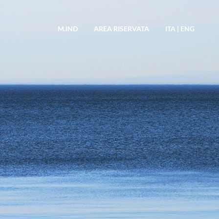
M.IND
AREA RISERVATA
ITA
|
ENG