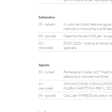
Settembre
05 - sabato
Il ruolo dei robot nella salvagua
rotonda di InnovaMare al Break
03 - giovedì
Opportunità dal MiSE per i proget
02 -
ESOF 2020 – Scienza e Industri
mercoledì
applicata
Agosto
31 - lunedì
Partecipa al Cluster ACT Matching
selezione di imprese marittime
19 -
INNOVAZIONE: CONSULTAZION
mercoledì
FILERA MARITTIMA PER IL 20
06 - giovedì
CALL per IMPRESE dei settori mar