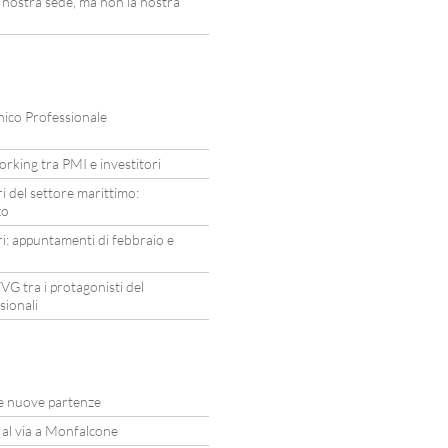
ostra sede, ma non la nostra
nico Professionale
rking tra PMI e investitori
i del settore marittimo:
zo
i: appuntamenti di febbraio e
VG tra i protagonisti del
sionali
due nuove partenze
i al via a Monfalcone