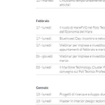
10 - martedì
Chiudiamo temporaneamente la n
attività!
Febbraio
17 - lunedì
Il ruolo di mareFVG nel Polo Tec
dell’Economia del Mare
17 - lunedì
BlueInvest Day: incontro e netwo
17 - lunedì
Webinar per imprese e investitor
appuntamenti di febbraio e mar
06 - giovedì
Webinar per imprese e investitor
marzo
03 - lunedì
Il Maritime Technology Cluster F
convegno sui Poli Tecnico Profes
Gennaio
13 - lunedì
Progetti di ricerca e sviluppo: 
13 - lunedì
Master in interior design: lezion