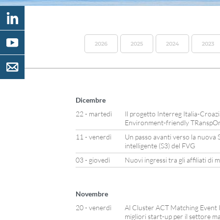
2026
2025
2024
2023
Dicembre
22 - martedì
Il progetto Interreg Italia-Cro
Environment-friendly TRanspOr
11 - venerdì
Un passo avanti verso la nuova St
intelligente (S3) del FVG
03 - giovedì
Nuovi ingressi tra gli affiliati d
Novembre
20 - venerdì
Al Cluster ACT Matching Event It
migliori start-up per il settore m