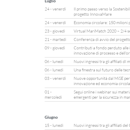
Luglio
24 - venerdì
Il primo passo verso la Sostenibil
progetto InnovaMare
24 - venerdì
Economia circolare: 150 milioni p
23 - giovedì
Virtual MariMatch 2020 – 2/4 
21 - martedì
Conferenza di avvio del proget
09 - giovedì
Contributi a fondo perduto alle 
innovazione di processo e dell’o
06 - lunedì
Nuovi ingressi tra gli affiliati d
06 - lunedì
Una finestra sul futuro delle tec
03 - venerdì
Nuove opportunità dal MiSE per
innovazione ed economia circol
01 -
Segui online i webinar sui materia
mercoledì
emergenti per la sicurezza in ma
Giugno
15 - lunedì
Nuovi ingressi tra gli affiliati del