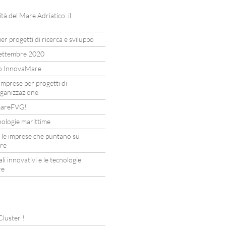
ità del Mare Adriatico: il
er progetti di ricerca e sviluppo
settembre 2020
to InnovaMare
imprese per progetti di
rganizzazione
I mareFVG!
nologie marittime
 le imprese che puntano su
are
li innovativi e le tecnologie
re
 Cluster !