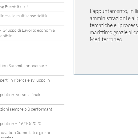
g Event Italia !
L’appuntamento, in lin
lness: la multisensorialità
amministrazioni e ai 
tematiche e i process
– Gruppo di Lavoro: economia
marittimo grazie al co
tenibile
Mediterraneo.
vation Summit, Innovamare
rti in ricerca e sviluppo in
tition: verso la finale
zioni sempre più performanti
petition – 16/10/2020
ovation Summit: tre giorni
a marino