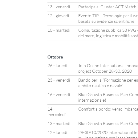
13 - venerdì
Partecipa al Cluster ACT Matchin
12 - giovedì
Evento TIP – Tecnologie per il wel
basata su evidenze scientifiche
10 - martedì
Consultazione pubblica S3 FVG 
del mare, logistica e mobilità sos
Ottobre
26 - lunedì
Join Online International Inno
project October 28-30, 2020
23 - venerdì
Bando per la “Formazione per espe
ambito nautico e navale”
16 - venerdì
Blue Growth Business Plan Compe
internazionale!
14 -
Comfort a bordo: verso imbarca
mercoledì
13 - martedì
Blue Growth Business Plan Com
12 - lunedì
28-30/10/2020 International Inn
sull’innovazione per l’ecosistem