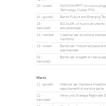
20 - lunedì
QUICKSHIPFIT: Un nuovo proget
Technology Cluster FVG
16 - giovedì
Bando Future and Emerging Tec
15 -
ESCALAR: un nuovo strumento p
mercoledì
alto potenziale
14 - martedì
I webinar per avvicinare imprese 
marittimo
13 - lunedì
Bando per l’industrializzazione de
sperimentale
01 -
Bando per progetti di ricerca appl
mercoledì
Marzo
12 - giovedì
Webinar per imprese e investitor
appuntamenti di marzo e aprile
11 -
Verso una Strategia Regionale 
mercoledì