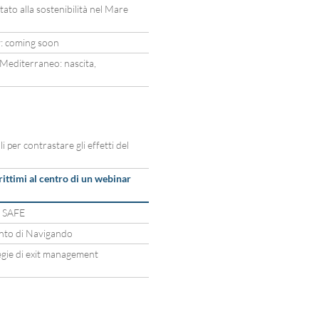
to alla sostenibilità nel Mare
: coming soon
 Mediterraneo: nascita,
li per contrastare gli effetti del
rittimi al centro di un webinar
o SAFE
mento di Navigando
tegie di exit management