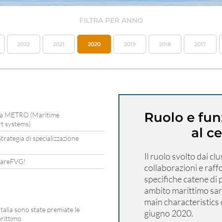
FILTRA PER ANNO
2022
2021
2020
2019
2018
2017
Ruolo e fun
azia METRO (Maritime
t systems)
al c
rategia di specializzazione
Il ruolo svolto dai cl
i mareFVG!
collaborazioni e raffo
specifiche catene di
ambito marittimo sar
main characteristics 
alia sono state premiate le
giugno 2020.
arittimo