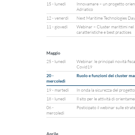
15 - lunedì
Innovamare – un progetto orienta
Adriatico
12 - venerdì
Next Maritime Technologies Day
11 - giovedì
Webinar – Cluster marittimi nel
caratteristiche e best practices
Maggio
25 - lunedì
Webinar: le principali novità fisca
Covid19
20 -
Ruolo e funzioni dei cluster ma
mercoledì
19 - martedì
In onda la sicurezza del progett
18 - lunedì
Il sito per le attività di orienta
06 -
Posticipato il webinar sulle stra
mercoledì
Aprile