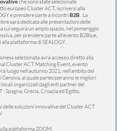
novative
che sono state selezionate
tto europeo Cluster ACT, iscriversi alla
OGY e prendere parte a incontri
B2B
. La
bre sarà dedicata alle presentazioni delle
 a cui seguirà un ampio spazio, nel pomeriggio
essiva, per prendere parte all’evento B2Blue,
tti alla piattaforma di SEALOGY.
usiness selezionata avrà accesso diretto alla
ional Cluster ACT Matching Event, evento
vrà luogo nell’autunno 2021, nell’ambito del
 Genova, al quale parteciperanno le migliori
locali organizzati dagli enti partner del
 : Spagna, Grecia, Croazia ed Egitto.
i delle soluzioni innovative del Cluster ACT
a!
 sulla piattaforma ZOOM.