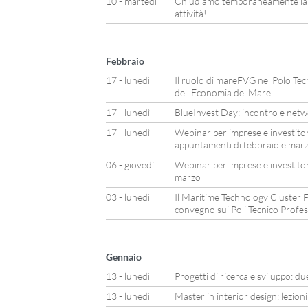
10 - martedì
Chiudiamo temporaneamente la n
attività!
Febbraio
17 - lunedì
Il ruolo di mareFVG nel Polo Tec
dell’Economia del Mare
17 - lunedì
BlueInvest Day: incontro e netwo
17 - lunedì
Webinar per imprese e investitor
appuntamenti di febbraio e mar
06 - giovedì
Webinar per imprese e investitor
marzo
03 - lunedì
Il Maritime Technology Cluster F
convegno sui Poli Tecnico Profes
Gennaio
13 - lunedì
Progetti di ricerca e sviluppo: 
13 - lunedì
Master in interior design: lezion