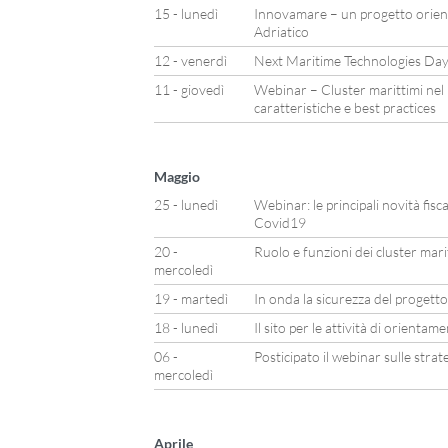
15 - lunedì
Innovamare – un progetto orienta
Adriatico
12 - venerdì
Next Maritime Technologies Day
11 - giovedì
Webinar – Cluster marittimi nel
caratteristiche e best practices
Maggio
25 - lunedì
Webinar: le principali novità fisca
Covid19
20 -
Ruolo e funzioni dei cluster mari
mercoledì
19 - martedì
In onda la sicurezza del progett
18 - lunedì
Il sito per le attività di orienta
06 -
Posticipato il webinar sulle stra
mercoledì
Aprile