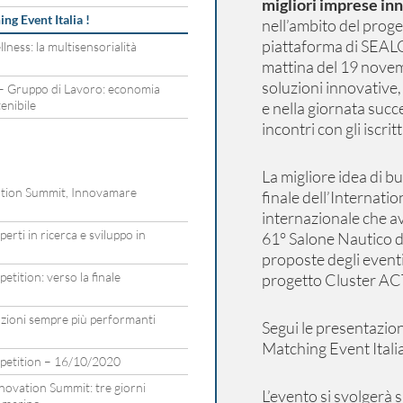
migliori imprese in
ng Event Italia !
nell’ambito del proge
piattaforma di SEAL
lness: la multisensorialità
mattina del 19 novem
soluzioni innovative,
– Gruppo di Lavoro: economia
tenibile
e nella giornata succ
incontri con gli iscri
La migliore idea di b
vation Summit, Innovamare
finale dell’Internat
internazionale che a
rti in ricerca e sviluppo in
61° Salone Nautico di
proposte degli eventi 
tition: verso la finale
progetto Cluster ACT
zioni sempre più performanti
Segui le presentazion
Matching Event Itali
petition – 16/10/2020
ovation Summit: tre giorni
L’evento si svolgerà