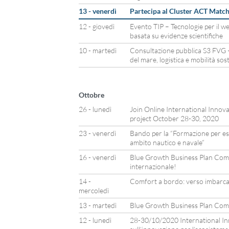
13 - venerdì
Partecipa al Cluster ACT Matchi
12 - giovedì
Evento TIP – Tecnologie per il wel
basata su evidenze scientifiche
10 - martedì
Consultazione pubblica S3 FVG 
del mare, logistica e mobilità sos
Ottobre
26 - lunedì
Join Online International Inno
project October 28-30, 2020
23 - venerdì
Bando per la “Formazione per espe
ambito nautico e navale”
16 - venerdì
Blue Growth Business Plan Compe
internazionale!
14 -
Comfort a bordo: verso imbarca
mercoledì
13 - martedì
Blue Growth Business Plan Com
12 - lunedì
28-30/10/2020 International Inn