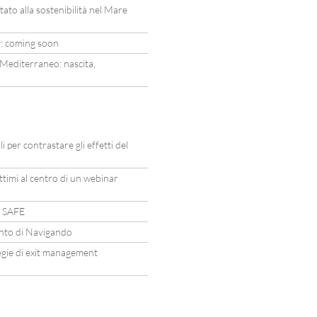
to alla sostenibilità nel Mare
: coming soon
 Mediterraneo: nascita,
li per contrastare gli effetti del
ttimi al centro di un webinar
o SAFE
mento di Navigando
tegie di exit management