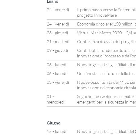
Luglio
24 - venerdì
Il primo passo verso la Sostenibil
progetto InnovaMare
24 - venerdì
Economia circolare: 150 milioni p
23 - giovedì
Virtual MariMatch 2020 – 2/4 
21 - martedì
Conferenza di avvio del proget
09 - giovedì
Contributi a fondo perduto alle 
innovazione di processo e dell’o
06 - lunedì
Nuovi ingressi tra gli affiliati d
06 - lunedì
Una finestra sul futuro delle tec
03 - venerdì
Nuove opportunità dal MiSE per
innovazione ed economia circol
01 -
Segui online i webinar sui materia
mercoledì
emergenti per la sicurezza in ma
Giugno
15 - lunedì
Nuovi ingressi tra gli affiliati del