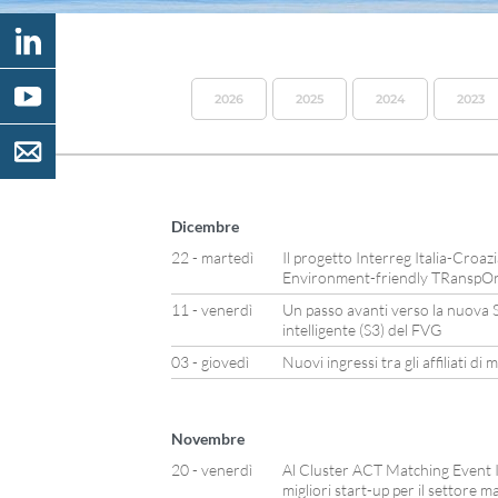
2026
2025
2024
2023
Dicembre
22 - martedì
Il progetto Interreg Italia-Cro
Environment-friendly TRanspOr
11 - venerdì
Un passo avanti verso la nuova St
intelligente (S3) del FVG
03 - giovedì
Nuovi ingressi tra gli affiliati d
Novembre
20 - venerdì
Al Cluster ACT Matching Event It
migliori start-up per il settore m