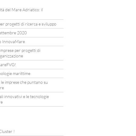
ità del Mare Adriatico: il
er progetti di ricerca e sviluppo
settembre 2020
to InnovaMare
imprese per progetti di
rganizzazione
I mareFVG!
nologie marittime
 le imprese che puntano su
are
li innovativi e le tecnologie
re
 Cluster !