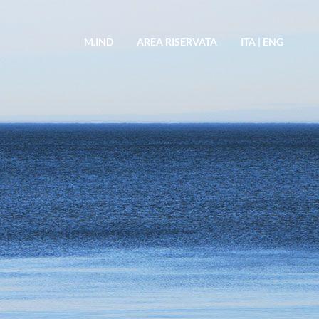
M.IND
AREA RISERVATA
ITA
|
ENG