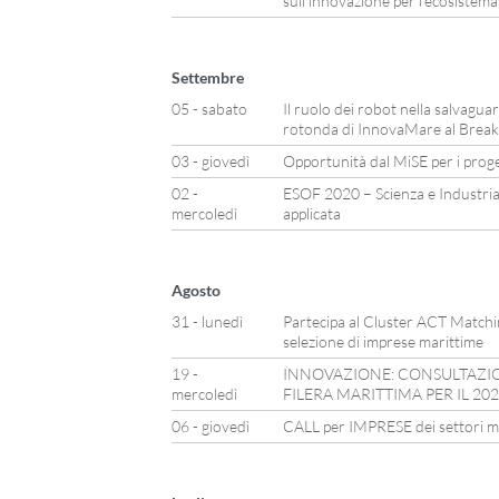
sull’innovazione per l’ecosistem
Settembre
05 - sabato
Il ruolo dei robot nella salvagua
rotonda di InnovaMare al Break
03 - giovedì
Opportunità dal MiSE per i proget
02 -
ESOF 2020 – Scienza e Industri
mercoledì
applicata
Agosto
31 - lunedì
Partecipa al Cluster ACT Matching
selezione di imprese marittime
19 -
INNOVAZIONE: CONSULTAZION
mercoledì
FILERA MARITTIMA PER IL 20
06 - giovedì
CALL per IMPRESE dei settori mar