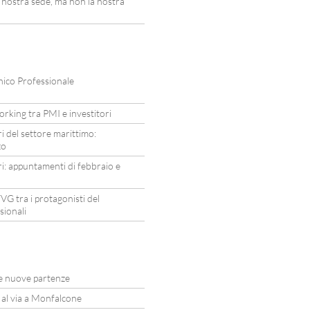
ostra sede, ma non la nostra
nico Professionale
rking tra PMI e investitori
i del settore marittimo:
zo
i: appuntamenti di febbraio e
VG tra i protagonisti del
sionali
due nuove partenze
i al via a Monfalcone