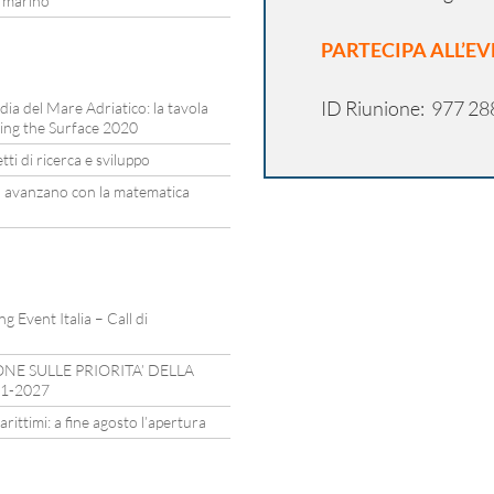
a marino
PARTECIPA ALL’E
ID Riunione: 977 28
rdia del Mare Adriatico: la tavola
ing the Surface 2020
ti di ricerca e sviluppo
a avanzano con la matematica
 Event Italia – Call di
E SULLE PRIORITA’ DELLA
21-2027
ittimi: a fine agosto l’apertura