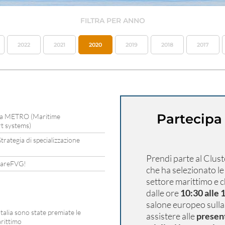
FILTRA PER ANNO
2022
2021
2020
2019
2018
2017
Partecipa
azia METRO (Maritime
t systems)
rategia di specializzazione
Prendi parte al Clust
i mareFVG!
che ha selezionato le 
settore marittimo e c
dalle ore
10:30 alle 
salone europeo sulla
alia sono state premiate le
assistere alle
presen
arittimo