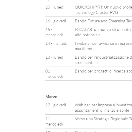
20 - lunedì
QUICKSHIPFIT: Un nuovo proget
Technology Cluster FVG
16 - giovedì
Bando Future and Emerging Tec
15 -
ESCALAR: un nuovo strumento p
mercoledì
alto potenziale
14 - martedì
I webinar per avvicinare imprese 
marittimo
13 - lunedì
Bando per l’industrializzazione de
sperimentale
01 -
Bando per progetti di ricerca appl
mercoledì
Marzo
12 - giovedì
Webinar per imprese e investitor
appuntamenti di marzo e aprile
11 -
Verso una Strategia Regionale 
mercoledì