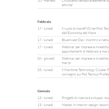
10 - martedì
Chiudiamo temporaneamente la n
attività!
Febbraio
17 - lunedì
Il ruolo di mareFVG nel Polo Tec
dell’Economia del Mare
17 - lunedì
BlueInvest Day: incontro e netwo
17 - lunedì
Webinar per imprese e investitor
appuntamenti di febbraio e mar
06 - giovedì
Webinar per imprese e investitor
marzo
03 - lunedì
Il Maritime Technology Cluster F
convegno sui Poli Tecnico Profes
Gennaio
13 - lunedì
Progetti di ricerca e sviluppo: 
13 - lunedì
Master in interior design: lezion