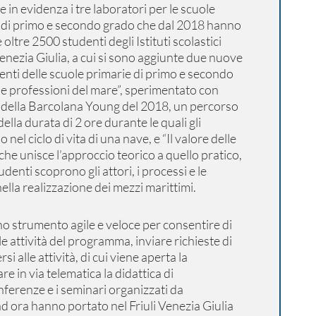
 in evidenza i tre laboratori per le scuole
 di primo e secondo grado che dal 2018 hanno
 oltre 2500 studenti degli Istituti scolastici
Venezia Giulia, a cui si sono aggiunte due nuove
enti delle scuole primarie di primo e secondo
le professioni del mare”, sperimentato con
 della Barcolana Young del 2018, un percorso
della durata di 2 ore durante le quali gli
nel ciclo di vita di una nave, e “Il valore delle
 che unisce l’approccio teorico a quello pratico,
udenti scoprono gli attori, i processi e le
ella realizzazione dei mezzi marittimi.
uno strumento agile e veloce per consentire di
le attività del programma, inviare richieste di
si alle attività, di cui viene aperta la
re in via telematica la didattica di
ferenze e i seminari organizzati da
d ora hanno portato nel Friuli Venezia Giulia