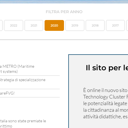
FILTRA PER ANNO
2022
2021
2020
2019
2018
2017
Il sito per
azia METRO (Maritime
t systems)
rategia di specializzazione
È online il nuovo sit
i mareFVG!
Technology Cluster F
le potenzialità legate
la cittadinanza al mo
attività didattiche, 
alia sono state premiate le
arittimo