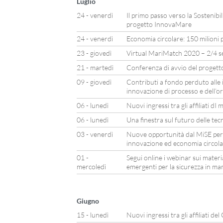
Luglio
24 - venerdì
Il primo passo verso la Sostenibil
progetto InnovaMare
24 - venerdì
Economia circolare: 150 milioni p
23 - giovedì
Virtual MariMatch 2020 – 2/4 
21 - martedì
Conferenza di avvio del proget
09 - giovedì
Contributi a fondo perduto alle 
innovazione di processo e dell’o
06 - lunedì
Nuovi ingressi tra gli affiliati d
06 - lunedì
Una finestra sul futuro delle tec
03 - venerdì
Nuove opportunità dal MiSE per
innovazione ed economia circol
01 -
Segui online i webinar sui materia
mercoledì
emergenti per la sicurezza in ma
Giugno
15 - lunedì
Nuovi ingressi tra gli affiliati del