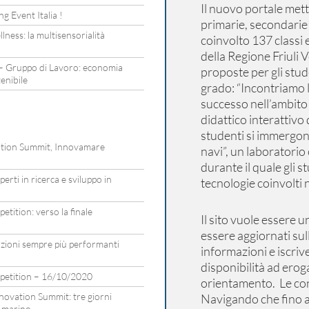
Il nuovo portale mette
g Event Italia !
primarie, secondarie
lness: la multisensorialità
coinvolto 137 classi e
della Regione Friuli 
– Gruppo di Lavoro: economia
proposte per gli stud
tenibile
grado: “Incontriamo 
successo nell’ambito
didattico interattivo 
studenti si immergono 
vation Summit, Innovamare
navi”, un laboratorio
durante il quale gli st
rti in ricerca e sviluppo in
tecnologie coinvolti n
tition: verso la finale
Il sito vuole essere 
essere aggiornati sul
zioni sempre più performanti
informazioni e iscriver
disponibilità ad eroga
petition – 16/10/2020
orientamento. Le con
ovation Summit: tre giorni
Navigando che fino a
a marino