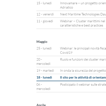
15 - lunedì
Innovamare – un progetto orienta
Adriatico
12 - venerdì
Next Maritime Technologies Day
11 - giovedì
Webinar – Cluster marittimi nel
caratteristiche e best practices
Maggio
25 - lunedì
Webinar: le principali novità fisca
Covid19
20 -
Ruolo e funzioni dei cluster mari
mercoledì
19 - martedì
In onda la sicurezza del progett
18 - lunedì
Il sito per le attività di orien
06 -
Posticipato il webinar sulle stra
mercoledì
Aprile