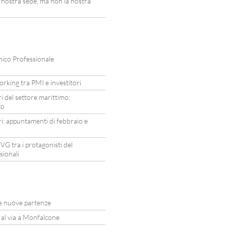
ostra sede, ma non la nostra
nico Professionale
rking tra PMI e investitori
i del settore marittimo:
zo
i: appuntamenti di febbraio e
VG tra i protagonisti del
sionali
due nuove partenze
i al via a Monfalcone