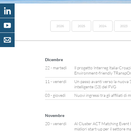
2026
2025
2024
2023
Dicembre
22 - martedì
Il progetto Interreg Italia-Cro
Environment-friendly TRanspOr
11 - venerdì
Un passo avanti verso la nuova St
intelligente (S3) del FVG
03 - giovedì
Nuovi ingressi tra gli affiliati d
Novembre
20 - venerdì
Al Cluster ACT Matching Event It
migliori start-up per il settore m