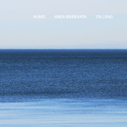
M.IND
AREA RISERVATA
ITA
|
ENG