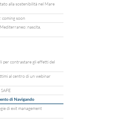
to alla sostenibilità nel Mare
: coming soon
 Mediterraneo: nascita,
li per contrastare gli effetti del
ttimi al centro di un webinar
o SAFE
tamento di Navigando
tegie di exit management