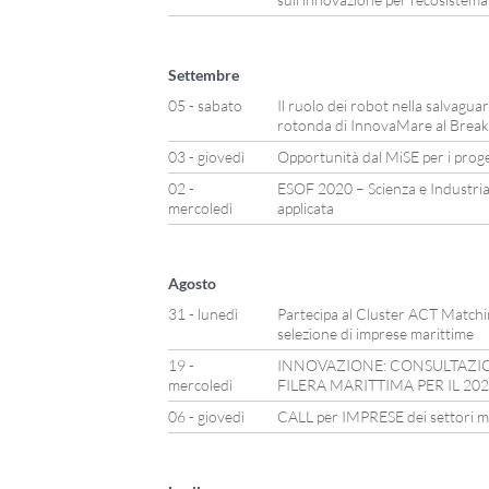
Settembre
05 - sabato
Il ruolo dei robot nella salvagua
rotonda di InnovaMare al Break
03 - giovedì
Opportunità dal MiSE per i proget
02 -
ESOF 2020 – Scienza e Industri
mercoledì
applicata
Agosto
31 - lunedì
Partecipa al Cluster ACT Matching
selezione di imprese marittime
19 -
INNOVAZIONE: CONSULTAZION
mercoledì
FILERA MARITTIMA PER IL 20
06 - giovedì
CALL per IMPRESE dei settori mar