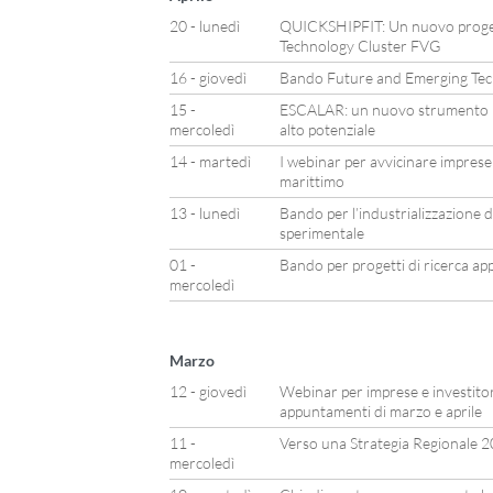
20 - lunedì
QUICKSHIPFIT: Un nuovo proget
Technology Cluster FVG
16 - giovedì
Bando Future and Emerging Tec
15 -
ESCALAR: un nuovo strumento p
mercoledì
alto potenziale
14 - martedì
I webinar per avvicinare imprese 
marittimo
13 - lunedì
Bando per l’industrializzazione de
sperimentale
01 -
Bando per progetti di ricerca appl
mercoledì
Marzo
12 - giovedì
Webinar per imprese e investitor
appuntamenti di marzo e aprile
11 -
Verso una Strategia Regionale 
mercoledì