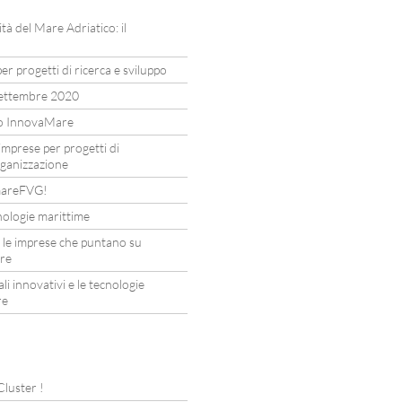
ità del Mare Adriatico: il
er progetti di ricerca e sviluppo
settembre 2020
to InnovaMare
imprese per progetti di
rganizzazione
I mareFVG!
nologie marittime
 le imprese che puntano su
are
li innovativi e le tecnologie
re
 Cluster !