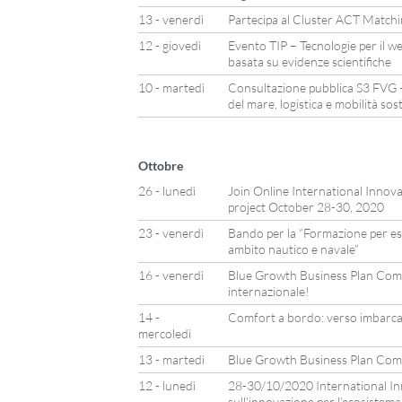
13 - venerdì
Partecipa al Cluster ACT Matchin
12 - giovedì
Evento TIP – Tecnologie per il wel
basata su evidenze scientifiche
10 - martedì
Consultazione pubblica S3 FVG 
del mare, logistica e mobilità sos
Ottobre
26 - lunedì
Join Online International Inno
project October 28-30, 2020
23 - venerdì
Bando per la “Formazione per espe
ambito nautico e navale”
16 - venerdì
Blue Growth Business Plan Compe
internazionale!
14 -
Comfort a bordo: verso imbarca
mercoledì
13 - martedì
Blue Growth Business Plan Com
12 - lunedì
28-30/10/2020 International Inn
sull’innovazione per l’ecosistem