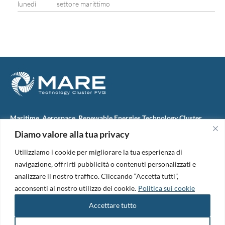
lunedì
settore marittimo
Maritime, Aerospace, Renewable Energies Technology Cluster
FVG
Diamo valore alla tua privacy
M.A.R.E. TC FVG S.c.ar.l.
Via IX Giugno, 46
Utilizziamo i cookie per migliorare la tua esperienza di
34074 Monfalcone (Italy)
tel. +39 0481 723440
navigazione, offrirti pubblicità o contenuti personalizzati e
Codice Fiscale e Partita Iva: 01138620313
analizzare il nostro traffico. Cliccando “Accetta tutti”,
PEC:
marefvg@legalmail.it
acconsenti al nostro utilizzo dei cookie.
Politica sui cookie
Codice univoco per i pagamenti: M5UXCR1
Accettare tutto
Copyright 2026. Design and development by
B42
Informativa Privacy
|
Cookie Policy
|
Amm. Trasparente
|
Bandi &