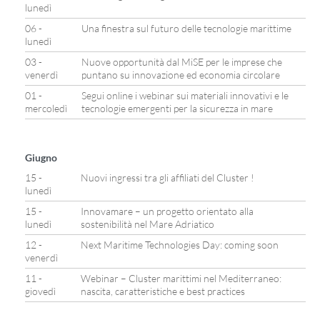
lunedì
06 -
Una finestra sul futuro delle tecnologie marittime
lunedì
03 -
Nuove opportunità dal MiSE per le imprese che
venerdì
puntano su innovazione ed economia circolare
01 -
Segui online i webinar sui materiali innovativi e le
mercoledì
tecnologie emergenti per la sicurezza in mare
Giugno
15 -
Nuovi ingressi tra gli affiliati del Cluster !
lunedì
15 -
Innovamare – un progetto orientato alla
lunedì
sostenibilità nel Mare Adriatico
12 -
Next Maritime Technologies Day: coming soon
venerdì
11 -
Webinar – Cluster marittimi nel Mediterraneo:
giovedì
nascita, caratteristiche e best practices