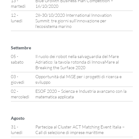
13 -
Blue Growth Business Plan Competition –
martedì
16/10/2020
12 -
28-30/10/2020 International Innovation
lunedì
Summit: tre giorni sull’innovazione per
l’ecosistema marino
Settembre
05 -
Il ruolo dei robot nella salvaguardia del Mare
sabato
Adriatico: la tavola rotonda di InnovaMare al
Breaking the Surface 2020
03 -
Opportunità dal MiSE per i progetti di ricerca e
giovedì
sviluppo
02 -
ESOF 2020 – Scienza e Industria avanzano con la
mercoledì
matematica applicata
Agosto
31 -
Partecipa al Cluster ACT Matching Event Italia –
lunedì
Call di selezione di imprese marittime