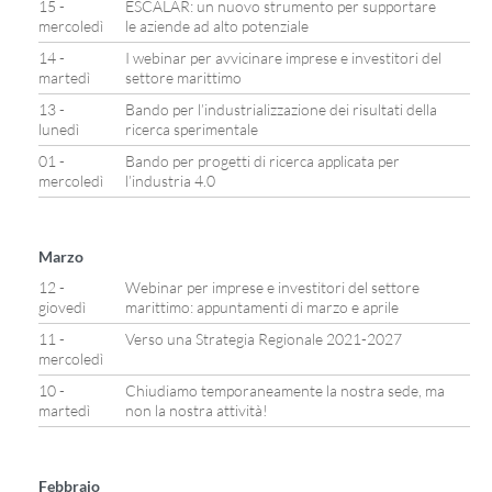
15 -
ESCALAR: un nuovo strumento per supportare
mercoledì
le aziende ad alto potenziale
14 -
I webinar per avvicinare imprese e investitori del
martedì
settore marittimo
13 -
Bando per l’industrializzazione dei risultati della
lunedì
ricerca sperimentale
01 -
Bando per progetti di ricerca applicata per
mercoledì
l’industria 4.0
Marzo
12 -
Webinar per imprese e investitori del settore
giovedì
marittimo: appuntamenti di marzo e aprile
11 -
Verso una Strategia Regionale 2021-2027
mercoledì
10 -
Chiudiamo temporaneamente la nostra sede, ma
martedì
non la nostra attività!
Febbraio