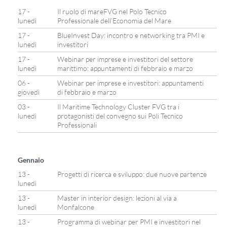
17 -
Il ruolo di mareFVG nel Polo Tecnico
lunedì
Professionale dell’Economia del Mare
17 -
BlueInvest Day: incontro e networking tra PMI e
lunedì
investitori
17 -
Webinar per imprese e investitori del settore
lunedì
marittimo: appuntamenti di febbraio e marzo
06 -
Webinar per imprese e investitori: appuntamenti
giovedì
di febbraio e marzo
03 -
Il Maritime Technology Cluster FVG tra i
lunedì
protagonisti del convegno sui Poli Tecnico
Professionali
Gennaio
13 -
Progetti di ricerca e sviluppo: due nuove partenze
lunedì
13 -
Master in interior design: lezioni al via a
lunedì
Monfalcone
13 -
Programma di webinar per PMI e investitori nel