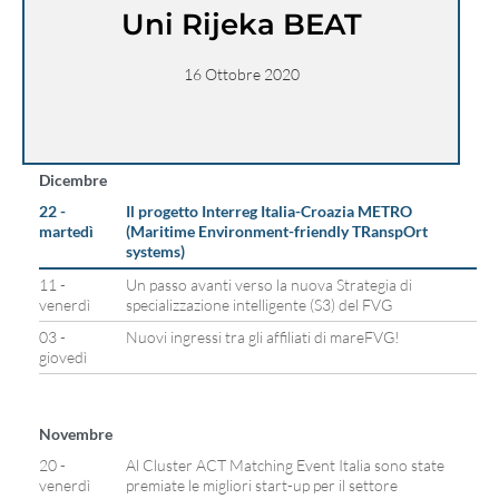
Uni Rijeka BEAT
16 Ottobre 2020
Dicembre
22 -
Il progetto Interreg Italia-Croazia METRO
martedì
(Maritime Environment-friendly TRanspOrt
systems)
11 -
Un passo avanti verso la nuova Strategia di
venerdì
specializzazione intelligente (S3) del FVG
03 -
Nuovi ingressi tra gli affiliati di mareFVG!
giovedì
Novembre
20 -
Al Cluster ACT Matching Event Italia sono state
venerdì
premiate le migliori start-up per il settore