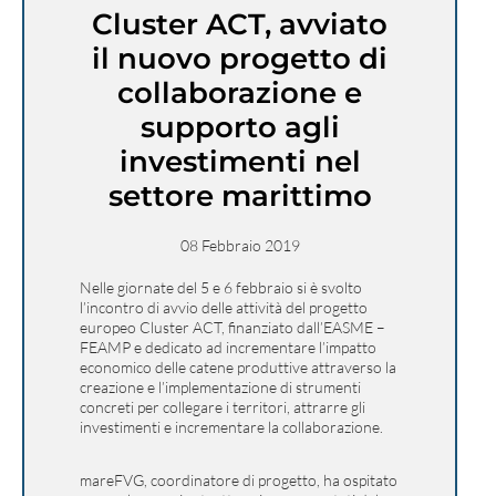
Cluster ACT, avviato
il nuovo progetto di
collaborazione e
supporto agli
investimenti nel
settore marittimo
08 Febbraio 2019
Nelle giornate del 5 e 6 febbraio si è svolto
l’incontro di avvio delle attività del progetto
europeo Cluster ACT, finanziato dall’EASME –
FEAMP e dedicato ad incrementare l’impatto
economico delle catene produttive attraverso la
creazione e l’implementazione di strumenti
concreti per collegare i territori, attrarre gli
investimenti e incrementare la collaborazione.
mareFVG, coordinatore di progetto, ha ospitato