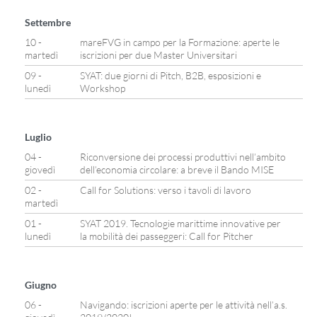
Settembre
10 -
mareFVG in campo per la Formazione: aperte le
martedì
iscrizioni per due Master Universitari
09 -
SYAT: due giorni di Pitch, B2B, esposizioni e
lunedì
Workshop
Luglio
04 -
Riconversione dei processi produttivi nell’ambito
giovedì
dell’economia circolare: a breve il Bando MISE
02 -
Call for Solutions: verso i tavoli di lavoro
martedì
01 -
SYAT 2019. Tecnologie marittime innovative per
lunedì
la mobilità dei passeggeri: Call for Pitcher
Giugno
06 -
Navigando: iscrizioni aperte per le attività nell’a.s.