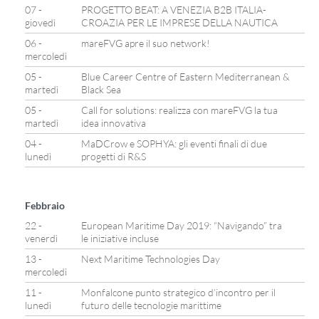
07 -
PROGETTO BEAT: A VENEZIA B2B ITALIA-
giovedì
CROAZIA PER LE IMPRESE DELLA NAUTICA
06 -
mareFVG apre il suo network!
mercoledì
05 -
Blue Career Centre of Eastern Mediterranean &
martedì
Black Sea
05 -
Call for solutions: realizza con mareFVG la tua
martedì
idea innovativa
04 -
MaDCrow e SOPHYA: gli eventi finali di due
lunedì
progetti di R&S
Febbraio
22 -
European Maritime Day 2019: “Navigando” tra
venerdì
le iniziative incluse
13 -
Next Maritime Technologies Day
mercoledì
11 -
Monfalcone punto strategico d’incontro per il
lunedì
futuro delle tecnologie marittime