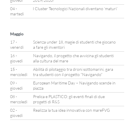
giovedì
2019/2020!
04 -
I Cluster Tecnologici Nazionali diventano ‘maturi’
martedì
Maggio
17 -
Scienza under 18, magie di studenti che giocano
venerdì
a fare gli inventori
16 -
Navigando, il progetto che avvicina gli studenti
giovedì
alla cultura del mare
15 -
Abilità di pilotaggio tra droni sottomarini, gara
mercoledì
tra studenti con il progetto “Navigando”
09 -
European Maritime Day – Navigando scende in
giovedì
piazza
08 -
Prelica e PLASTICO: gli eventi finali di due
mercoledì
progetti di R&S
02 -
Realizza la tua idea innovativa con mareFVG
giovedì