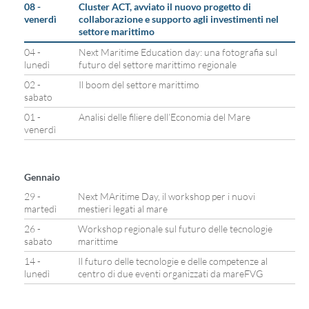
08 -
Cluster ACT, avviato il nuovo progetto di
venerdì
collaborazione e supporto agli investimenti nel
settore marittimo
04 -
Next Maritime Education day: una fotografia sul
lunedì
futuro del settore marittimo regionale
02 -
Il boom del settore marittimo
sabato
01 -
Analisi delle filiere dell’Economia del Mare
venerdì
Gennaio
29 -
Next MAritime Day, il workshop per i nuovi
martedì
mestieri legati al mare
26 -
Workshop regionale sul futuro delle tecnologie
sabato
marittime
14 -
Il futuro delle tecnologie e delle competenze al
lunedì
centro di due eventi organizzati da mareFVG