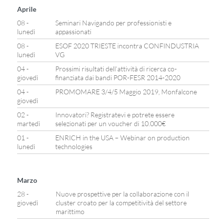
Aprile
08 -
Seminari Navigando per professionisti e
lunedì
appassionati
08 -
ESOF 2020 TRIESTE incontra CONFINDUSTRIA
lunedì
VG
04 -
Prossimi risultati dell’attività di ricerca co-
giovedì
finanziata dai bandi POR-FESR 2014-2020
04 -
PROMOMARE 3/4/5 Maggio 2019, Monfalcone
giovedì
02 -
Innovatori? Registratevi e potrete essere
martedì
selezionati per un voucher di 10.000€
01 -
ENRICH in the USA – Webinar on production
lunedì
technologies
Marzo
28 -
Nuove prospettive per la collaborazione con il
giovedì
cluster croato per la competitività del settore
marittimo