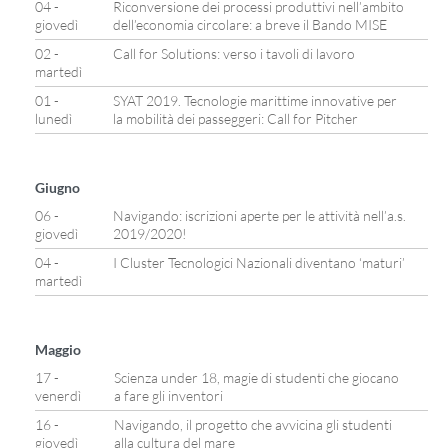
04 -
Riconversione dei processi produttivi nell’ambito
giovedì
dell’economia circolare: a breve il Bando MISE
02 -
Call for Solutions: verso i tavoli di lavoro
martedì
01 -
SYAT 2019. Tecnologie marittime innovative per
lunedì
la mobilità dei passeggeri: Call for Pitcher
Giugno
06 -
Navigando: iscrizioni aperte per le attività nell’a.s.
giovedì
2019/2020!
04 -
I Cluster Tecnologici Nazionali diventano ‘maturi’
martedì
Maggio
17 -
Scienza under 18, magie di studenti che giocano
venerdì
a fare gli inventori
16 -
Navigando, il progetto che avvicina gli studenti
giovedì
alla cultura del mare