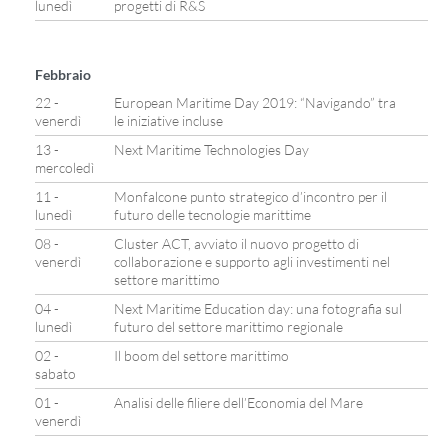
lunedì
progetti di R&S
Febbraio
22 -
European Maritime Day 2019: “Navigando” tra
venerdì
le iniziative incluse
13 -
Next Maritime Technologies Day
mercoledì
11 -
Monfalcone punto strategico d’incontro per il
lunedì
futuro delle tecnologie marittime
08 -
Cluster ACT, avviato il nuovo progetto di
venerdì
collaborazione e supporto agli investimenti nel
settore marittimo
04 -
Next Maritime Education day: una fotografia sul
lunedì
futuro del settore marittimo regionale
02 -
Il boom del settore marittimo
sabato
01 -
Analisi delle filiere dell’Economia del Mare
venerdì