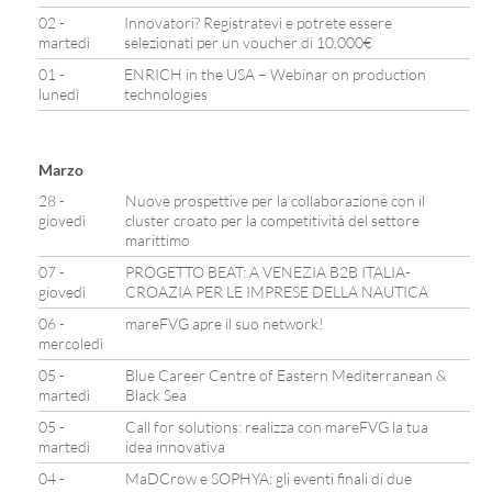
02 -
Innovatori? Registratevi e potrete essere
martedì
selezionati per un voucher di 10.000€
01 -
ENRICH in the USA – Webinar on production
lunedì
technologies
Marzo
28 -
Nuove prospettive per la collaborazione con il
giovedì
cluster croato per la competitività del settore
marittimo
07 -
PROGETTO BEAT: A VENEZIA B2B ITALIA-
giovedì
CROAZIA PER LE IMPRESE DELLA NAUTICA
06 -
mareFVG apre il suo network!
mercoledì
05 -
Blue Career Centre of Eastern Mediterranean &
martedì
Black Sea
05 -
Call for solutions: realizza con mareFVG la tua
martedì
idea innovativa
04 -
MaDCrow e SOPHYA: gli eventi finali di due