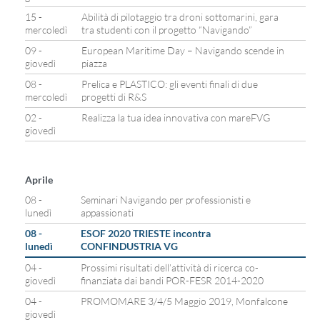
15 -
Abilità di pilotaggio tra droni sottomarini, gara
mercoledì
tra studenti con il progetto “Navigando”
09 -
European Maritime Day – Navigando scende in
giovedì
piazza
08 -
Prelica e PLASTICO: gli eventi finali di due
mercoledì
progetti di R&S
02 -
Realizza la tua idea innovativa con mareFVG
giovedì
Aprile
08 -
Seminari Navigando per professionisti e
lunedì
appassionati
08 -
ESOF 2020 TRIESTE incontra
lunedì
CONFINDUSTRIA VG
04 -
Prossimi risultati dell’attività di ricerca co-
giovedì
finanziata dai bandi POR-FESR 2014-2020
04 -
PROMOMARE 3/4/5 Maggio 2019, Monfalcone
giovedì