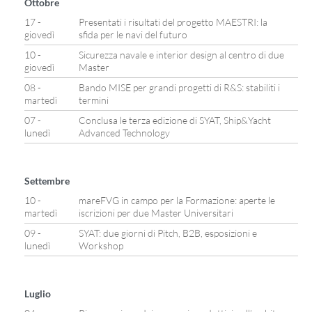
Ottobre
17 -
Presentati i risultati del progetto MAESTRI: la
giovedì
sfida per le navi del futuro
10 -
Sicurezza navale e interior design al centro di due
giovedì
Master
08 -
Bando MISE per grandi progetti di R&S: stabiliti i
martedì
termini
07 -
Conclusa le terza edizione di SYAT, Ship&Yacht
lunedì
Advanced Technology
Settembre
10 -
mareFVG in campo per la Formazione: aperte le
martedì
iscrizioni per due Master Universitari
09 -
SYAT: due giorni di Pitch, B2B, esposizioni e
lunedì
Workshop
Luglio