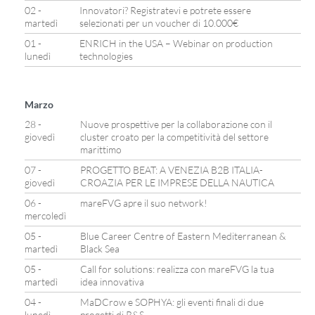
02 -
Innovatori? Registratevi e potrete essere
martedì
selezionati per un voucher di 10.000€
01 -
ENRICH in the USA – Webinar on production
lunedì
technologies
Marzo
28 -
Nuove prospettive per la collaborazione con il
giovedì
cluster croato per la competitività del settore
marittimo
07 -
PROGETTO BEAT: A VENEZIA B2B ITALIA-
giovedì
CROAZIA PER LE IMPRESE DELLA NAUTICA
06 -
mareFVG apre il suo network!
mercoledì
05 -
Blue Career Centre of Eastern Mediterranean &
martedì
Black Sea
05 -
Call for solutions: realizza con mareFVG la tua
martedì
idea innovativa
04 -
MaDCrow e SOPHYA: gli eventi finali di due
lunedì
progetti di R&S