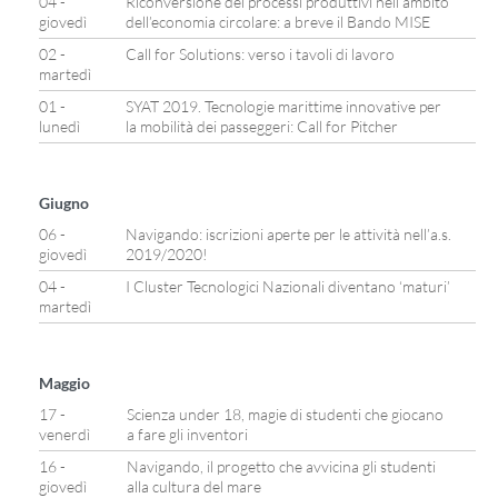
04 -
Riconversione dei processi produttivi nell’ambito
giovedì
dell’economia circolare: a breve il Bando MISE
02 -
Call for Solutions: verso i tavoli di lavoro
martedì
01 -
SYAT 2019. Tecnologie marittime innovative per
lunedì
la mobilità dei passeggeri: Call for Pitcher
Giugno
06 -
Navigando: iscrizioni aperte per le attività nell’a.s.
giovedì
2019/2020!
04 -
I Cluster Tecnologici Nazionali diventano ‘maturi’
martedì
Maggio
17 -
Scienza under 18, magie di studenti che giocano
venerdì
a fare gli inventori
16 -
Navigando, il progetto che avvicina gli studenti
giovedì
alla cultura del mare