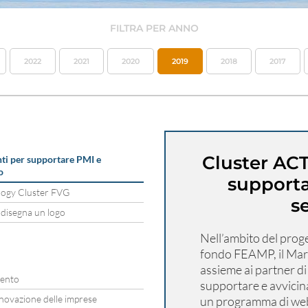
FILTRA PER ANNO
2022
2021
2020
2019
2018
2017
Cluster ACT
ti per supportare PMI e
o
supporta
logy Cluster FVG
s
 disegna un logo
Nell’ambito del prog
fondo FEAMP, il Mar
assieme ai partner d
tento
supportare e avvicina
novazione delle imprese
un programma di webi