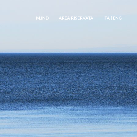
M.IND
AREA RISERVATA
ITA
|
ENG