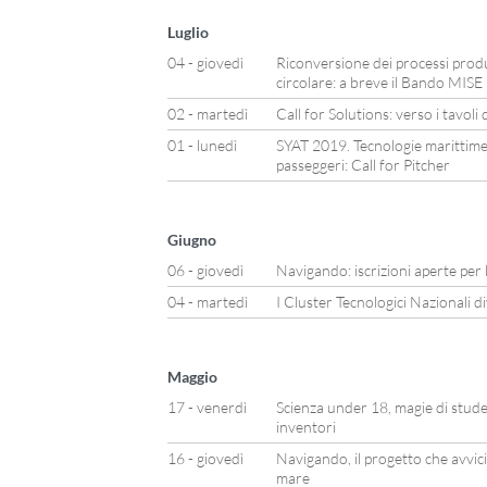
Luglio
04 - giovedì
Riconversione dei processi produ
circolare: a breve il Bando MISE
02 - martedì
Call for Solutions: verso i tavoli 
01 - lunedì
SYAT 2019. Tecnologie marittime 
passeggeri: Call for Pitcher
Giugno
06 - giovedì
Navigando: iscrizioni aperte per l
04 - martedì
I Cluster Tecnologici Nazionali d
Maggio
17 - venerdì
Scienza under 18, magie di studen
inventori
16 - giovedì
Navigando, il progetto che avvicin
mare