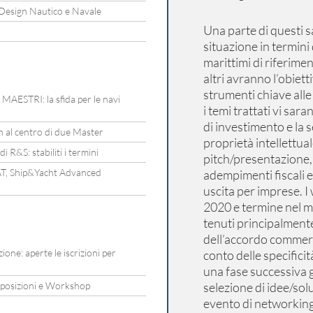
 Design Nautico e Navale
Una parte di questi s
situazione in termini 
marittimi di riferimen
altri avranno l’obiett
strumenti chiave alle 
o MAESTRI: la sfida per le navi
i temi trattati vi sara
di investimento e la 
gn al centro di due Master
proprietà intellettu
 R&S: stabiliti i termini
pitch/presentazione,
YAT, Ship&Yacht Advanced
adempimenti fiscali e 
uscita per imprese. I
2020 e termine nel m
tenuti principalmente 
dell’accordo commercia
ne: aperte le iscrizioni per
conto delle specificit
una fase successiva gl
esposizioni e Workshop
selezione di idee/so
evento di networkin