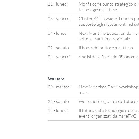
11 - lunedì
Monfalcone punto strategico d’in
tecnologie marittime
08 - venerdì
Cluster ACT, avviato il nuovo pr
supporto agli investimenti nel s
04 - lunedì
Next Maritime Education day: una
settore marittimo regionale
02 - sabato
Il boom del settore marittimo
01 - venerdì
Analisi delle filiere dell’Economi
Gennaio
29 - martedì
Next MAritime Day, il workshop pe
mare
26 - sabato
Workshop regionale sul futuro d
14 - lunedì
Il futuro delle tecnologie e dell
eventi organizzati da mareFVG