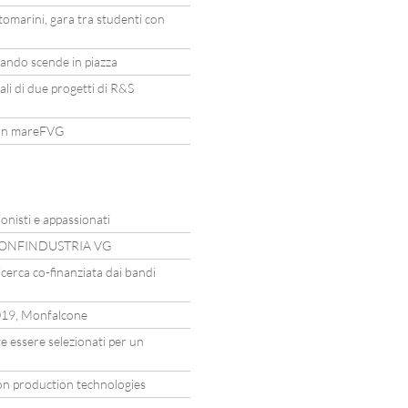
ttomarini, gara tra studenti con
ndo scende in piazza
ali di due progetti di R&S
 con mareFVG
nisti e appassionati
 CONFINDUSTRIA VG
 ricerca co-finanziata dai bandi
9, Monfalcone
e essere selezionati per un
n production technologies