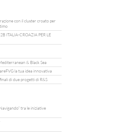
razione con il cluster croato per
ttimo
2B ITALIA-CROAZIA PER LE
Mediterranean & Black Sea
mareFVG la tua idea innovativa
nali di due progetti di R&S
vigando” tra le iniziative
y