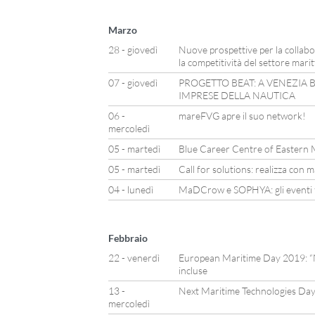
Marzo
28 - giovedì
Nuove prospettive per la collabo
la competitività del settore mari
07 - giovedì
PROGETTO BEAT: A VENEZIA B
IMPRESE DELLA NAUTICA
06 -
mareFVG apre il suo network!
mercoledì
05 - martedì
Blue Career Centre of Eastern 
05 - martedì
Call for solutions: realizza con 
04 - lunedì
MaDCrow e SOPHYA: gli eventi fi
Febbraio
22 - venerdì
European Maritime Day 2019: “Na
incluse
13 -
Next Maritime Technologies Da
mercoledì