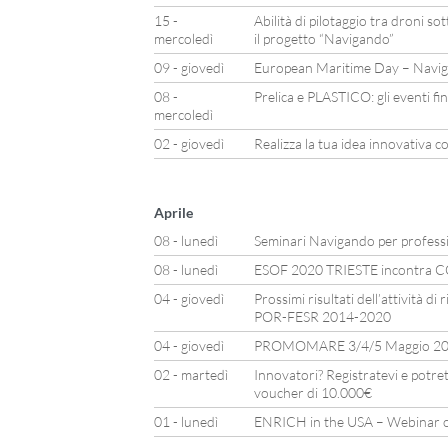
15 -
Abilità di pilotaggio tra droni so
mercoledì
il progetto “Navigando”
09 - giovedì
European Maritime Day – Naviga
08 -
Prelica e PLASTICO: gli eventi fin
mercoledì
02 - giovedì
Realizza la tua idea innovativa
Aprile
08 - lunedì
Seminari Navigando per professio
08 - lunedì
ESOF 2020 TRIESTE incontra
04 - giovedì
Prossimi risultati dell’attività di
POR-FESR 2014-2020
04 - giovedì
PROMOMARE 3/4/5 Maggio 201
02 - martedì
Innovatori? Registratevi e potret
voucher di 10.000€
01 - lunedì
ENRICH in the USA – Webinar o