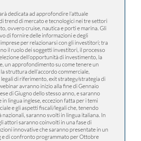
arà dedicata ad approfondire l’attuale
di trend di mercato e tecnologici nei tre settori
to, ovvero cruise, nautica e porti e marina. Gli
ivo di fornire delle informazioni e degli
imprese per relazionarsi con gli investitori; tra
nno il ruolo dei soggetti investitori, il processo
selezione dell’opportunità di investimento, la
ale, un approfondimento su come tenere un
 la struttura dell’accordo commerciale,
legali di riferimento, exit strategy/strategia di
 webinar avranno inizio alla fine di Gennaio
ese di Giugno dello stesso anno, e saranno
in lingua inglese, eccezion fatta per i temi
le e gli aspetti fiscali/legali che, tenendo
à nazionali, saranno svolti in lingua italiana. In
i attori saranno coinvolti in una fase di
luzioni innovative che saranno presentate in un
g e di confronto programmato per Ottobre