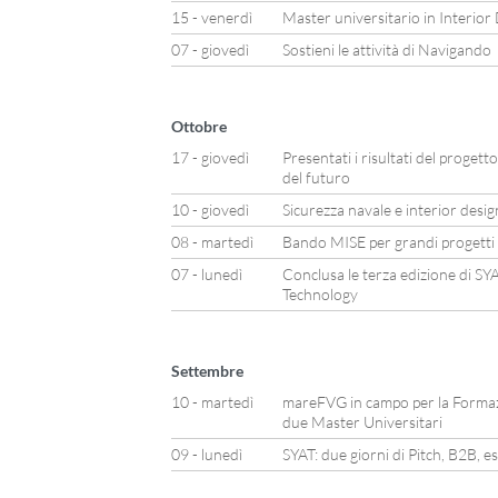
15 - venerdì
Master universitario in Interior
07 - giovedì
Sostieni le attività di Navigando
Ottobre
17 - giovedì
Presentati i risultati del progett
del futuro
10 - giovedì
Sicurezza navale e interior desi
08 - martedì
Bando MISE per grandi progetti di
07 - lunedì
Conclusa le terza edizione di S
Technology
Settembre
10 - martedì
mareFVG in campo per la Formazio
due Master Universitari
09 - lunedì
SYAT: due giorni di Pitch, B2B, 