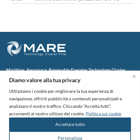
Maritime, Aerospace, Renewable Energies Technology Cluster
FVG
Diamo valore alla tua privacy
M.A.R.E. TC FVG S.c.ar.l.
Via IX Giugno, 46
Utilizziamo i cookie per migliorare la tua esperienza di
34074 Monfalcone (Italy)
tel. +39 0481 723440
navigazione, offrirti pubblicità o contenuti personalizzati e
Codice Fiscale e Partita Iva: 01138620313
analizzare il nostro traffico. Cliccando “Accetta tutti”,
PEC:
marefvg@legalmail.it
acconsenti al nostro utilizzo dei cookie.
Politica sui cookie
Codice univoco per i pagamenti: M5UXCR1
Accettare tutto
Copyright 2026. Design and development by
B42
Informativa Privacy
|
Cookie Policy
|
Amm. Trasparente
|
Bandi &
Personalizza
Avvisi