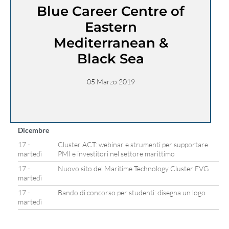
Blue Career Centre of
Eastern
Mediterranean &
Black Sea
05 Marzo 2019
Dicembre
17 -
Cluster ACT: webinar e strumenti per supportare
martedì
PMI e investitori nel settore marittimo
17 -
Nuovo sito del Maritime Technology Cluster FVG
martedì
17 -
Bando di concorso per studenti: disegna un logo
martedì