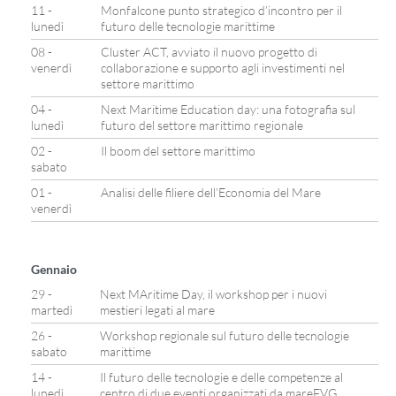
11 -
Monfalcone punto strategico d’incontro per il
lunedì
futuro delle tecnologie marittime
08 -
Cluster ACT, avviato il nuovo progetto di
venerdì
collaborazione e supporto agli investimenti nel
settore marittimo
04 -
Next Maritime Education day: una fotografia sul
lunedì
futuro del settore marittimo regionale
02 -
Il boom del settore marittimo
sabato
01 -
Analisi delle filiere dell’Economia del Mare
venerdì
Gennaio
29 -
Next MAritime Day, il workshop per i nuovi
martedì
mestieri legati al mare
26 -
Workshop regionale sul futuro delle tecnologie
sabato
marittime
14 -
Il futuro delle tecnologie e delle competenze al
lunedì
centro di due eventi organizzati da mareFVG