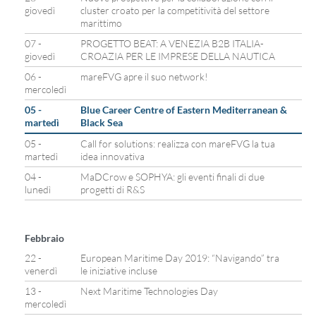
giovedì
cluster croato per la competitività del settore
marittimo
07 -
PROGETTO BEAT: A VENEZIA B2B ITALIA-
giovedì
CROAZIA PER LE IMPRESE DELLA NAUTICA
06 -
mareFVG apre il suo network!
mercoledì
05 -
Blue Career Centre of Eastern Mediterranean &
martedì
Black Sea
05 -
Call for solutions: realizza con mareFVG la tua
martedì
idea innovativa
04 -
MaDCrow e SOPHYA: gli eventi finali di due
lunedì
progetti di R&S
Febbraio
22 -
European Maritime Day 2019: “Navigando” tra
venerdì
le iniziative incluse
13 -
Next Maritime Technologies Day
mercoledì