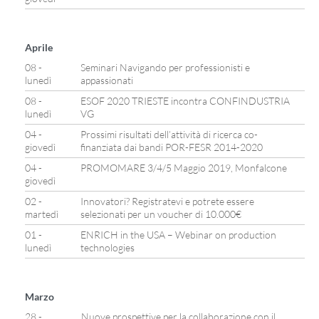
Aprile
08 -
Seminari Navigando per professionisti e
lunedì
appassionati
08 -
ESOF 2020 TRIESTE incontra CONFINDUSTRIA
lunedì
VG
04 -
Prossimi risultati dell’attività di ricerca co-
giovedì
finanziata dai bandi POR-FESR 2014-2020
04 -
PROMOMARE 3/4/5 Maggio 2019, Monfalcone
giovedì
02 -
Innovatori? Registratevi e potrete essere
martedì
selezionati per un voucher di 10.000€
01 -
ENRICH in the USA – Webinar on production
lunedì
technologies
Marzo
28 -
Nuove prospettive per la collaborazione con il