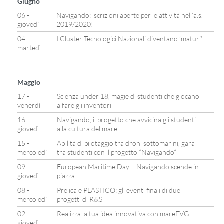
Giugno
06 -
Navigando: iscrizioni aperte per le attività nell’a.s.
giovedì
2019/2020!
04 -
I Cluster Tecnologici Nazionali diventano ‘maturi’
martedì
Maggio
17 -
Scienza under 18, magie di studenti che giocano
venerdì
a fare gli inventori
16 -
Navigando, il progetto che avvicina gli studenti
giovedì
alla cultura del mare
15 -
Abilità di pilotaggio tra droni sottomarini, gara
mercoledì
tra studenti con il progetto “Navigando”
09 -
European Maritime Day – Navigando scende in
giovedì
piazza
08 -
Prelica e PLASTICO: gli eventi finali di due
mercoledì
progetti di R&S
02 -
Realizza la tua idea innovativa con mareFVG
giovedì