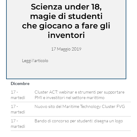
Scienza under 18,
magie di studenti
che giocano a fare gli
inventori
17 Maggio 2019
Leggi l’articolo
Dicembre
17 -
Cluster ACT: webinar e strumenti per supportare
martedì
PMI e investitori nel settore marittimo
17 -
Nuovo sito del Maritime Technology Cluster FVG
martedì
17 -
Bando di concorso per studenti: disegna un logo
martedì