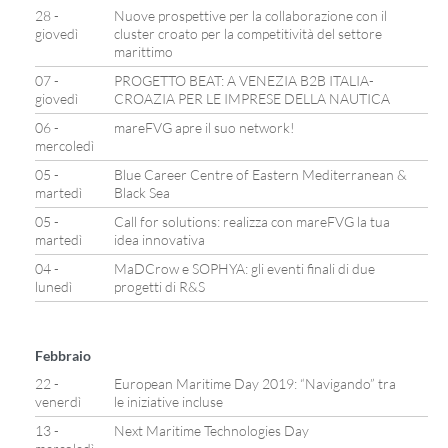
28 -
Nuove prospettive per la collaborazione con il
giovedì
cluster croato per la competitività del settore
marittimo
07 -
PROGETTO BEAT: A VENEZIA B2B ITALIA-
giovedì
CROAZIA PER LE IMPRESE DELLA NAUTICA
06 -
mareFVG apre il suo network!
mercoledì
05 -
Blue Career Centre of Eastern Mediterranean &
martedì
Black Sea
05 -
Call for solutions: realizza con mareFVG la tua
martedì
idea innovativa
04 -
MaDCrow e SOPHYA: gli eventi finali di due
lunedì
progetti di R&S
Febbraio
22 -
European Maritime Day 2019: “Navigando” tra
venerdì
le iniziative incluse
13 -
Next Maritime Technologies Day