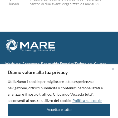
lunedì
centro di due eventi organizzati da mareFVG
Maritime, Aerospace, Renewable Energies Technology Cluster
FVG
Diamo valore alla tua privacy
M.A.R.E. TC FVG S.c.ar.l.
Via IX Giugno, 46
Utilizziamo i cookie per migliorare la tua esperienza di
34074 Monfalcone (Italy)
tel. +39 0481 723440
navigazione, offrirti pubblicità o contenuti personalizzati e
Codice Fiscale e Partita Iva: 01138620313
analizzare il nostro traffico. Cliccando “Accetta tutti”,
PEC:
marefvg@legalmail.it
acconsenti al nostro utilizzo dei cookie.
Politica sui cookie
Codice univoco per i pagamenti: M5UXCR1
Accettare tutto
Copyright 2026. Design and development by
B42
Informativa Privacy
|
Cookie Policy
|
Amm. Trasparente
|
Bandi &