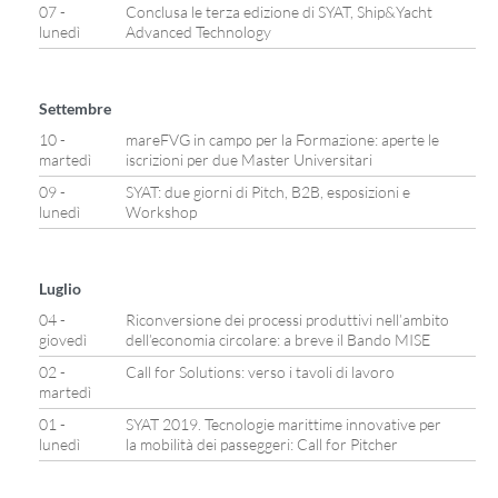
07 -
Conclusa le terza edizione di SYAT, Ship&Yacht
lunedì
Advanced Technology
Settembre
10 -
mareFVG in campo per la Formazione: aperte le
martedì
iscrizioni per due Master Universitari
09 -
SYAT: due giorni di Pitch, B2B, esposizioni e
lunedì
Workshop
Luglio
04 -
Riconversione dei processi produttivi nell’ambito
giovedì
dell’economia circolare: a breve il Bando MISE
02 -
Call for Solutions: verso i tavoli di lavoro
martedì
01 -
SYAT 2019. Tecnologie marittime innovative per
lunedì
la mobilità dei passeggeri: Call for Pitcher