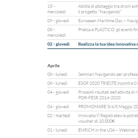
15 -
Abilità di pilotaggio tra droni so
mercoledì
il progetto “Navigando”
09 - giovedì
European Maritime Day – Naviga
08 -
Prelica e PLASTICO: gli eventi fin
mercoledì
02 - giovedì
Realizza la tua idea innovativ
Aprile
08 - lunedì
Seminari Navigando per professio
08 - lunedì
ESOF 2020 TRIESTE incontra
04 - giovedì
Prossimi risultati dell’attività di
POR-FESR 2014-2020
04 - giovedì
PROMOMARE 3/4/5 Maggio 201
02 - martedì
Innovatori? Registratevi e potret
voucher di 10.000€
01 - lunedì
ENRICH in the USA – Webinar o