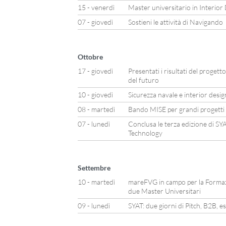
15 - venerdì
Master universitario in Interior
07 - giovedì
Sostieni le attività di Navigando
Ottobre
17 - giovedì
Presentati i risultati del progett
del futuro
10 - giovedì
Sicurezza navale e interior desi
08 - martedì
Bando MISE per grandi progetti di
07 - lunedì
Conclusa le terza edizione di S
Technology
Settembre
10 - martedì
mareFVG in campo per la Formazio
due Master Universitari
09 - lunedì
SYAT: due giorni di Pitch, B2B, 