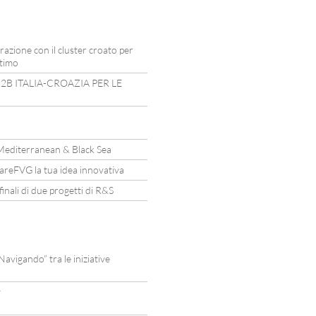
razione con il cluster croato per
ttimo
2B ITALIA-CROAZIA PER LE
Mediterranean & Black Sea
mareFVG la tua idea innovativa
nali di due progetti di R&S
vigando” tra le iniziative
y