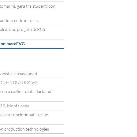
ttomarini, gara tra studenti con
ndo scende in piazza
ali di due progetti di R&S
a con mareFVG
nisti e appassionati
 CONFINDUSTRIA VG
 ricerca co-finanziata dai bandi
9, Monfalcone
e essere selezionati per un
n production technologies