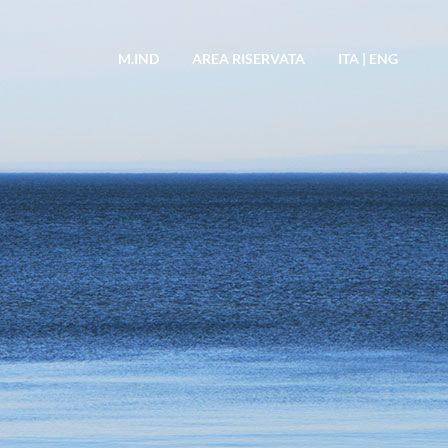
M.IND
AREA RISERVATA
ITA
|
ENG