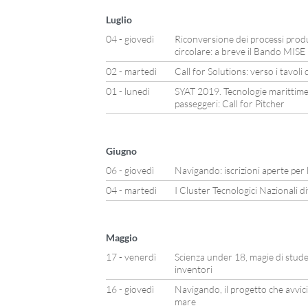
Luglio
04 - giovedì
Riconversione dei processi produ
circolare: a breve il Bando MISE
02 - martedì
Call for Solutions: verso i tavoli 
01 - lunedì
SYAT 2019. Tecnologie marittime 
passeggeri: Call for Pitcher
Giugno
06 - giovedì
Navigando: iscrizioni aperte per l
04 - martedì
I Cluster Tecnologici Nazionali d
Maggio
17 - venerdì
Scienza under 18, magie di studen
inventori
16 - giovedì
Navigando, il progetto che avvicin
mare