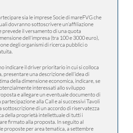
artecipare sia le imprese Socie di mareFVG che
quali dovranno sottoscrivere un’affiliazione
he prevede il versamento di una quota
imensione dell’impresa (tra 100 e 3000 euro),
one degli organismi di ricerca pubblici o
atuita.
indicare il driver prioritario in cui si colloca
, presentare una descrizione dell’idea di
stima della dimensione economica, indicare, se
 potenzialmente interessati allo sviluppo
proposta e allegare un eventuale documento di
artecipazione alla Call e ai successivi Tavoli
la sottoscrizione di un accordo di riservatezza
 della proprietà intellettuale di tutti i
are firmato alla proposta. In seguito al
e proposte per area tematica, a settembre