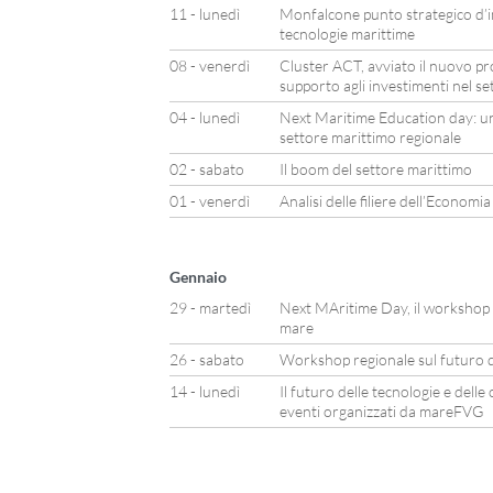
11 - lunedì
Monfalcone punto strategico d’in
tecnologie marittime
08 - venerdì
Cluster ACT, avviato il nuovo pr
supporto agli investimenti nel s
04 - lunedì
Next Maritime Education day: una
settore marittimo regionale
02 - sabato
Il boom del settore marittimo
01 - venerdì
Analisi delle filiere dell’Economi
Gennaio
29 - martedì
Next MAritime Day, il workshop pe
mare
26 - sabato
Workshop regionale sul futuro d
14 - lunedì
Il futuro delle tecnologie e dell
eventi organizzati da mareFVG