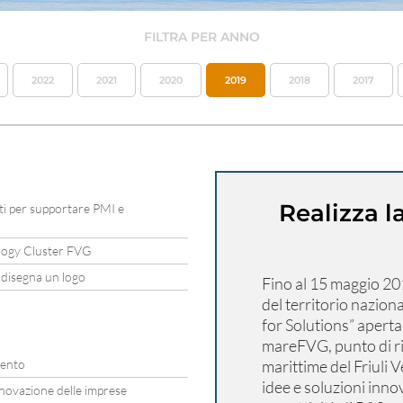
FILTRA PER ANNO
2022
2021
2020
2019
2018
2017
Realizza l
i per supportare PMI e
logy Cluster FVG
 disegna un logo
Fino al 15 maggio 2019
del territorio naziona
for Solutions” apert
mareFVG, punto di rif
tento
marittime del Friuli 
idee e soluzioni inn
novazione delle imprese