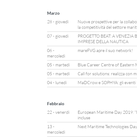
Marzo
28 - giovedì
Nuove prospettive per la collabo
la competitività del settore mari
07 - giovedì
PROGETTO BEAT: A VENEZIA B
IMPRESE DELLA NAUTICA
06 -
mareFVG apre il suo network!
mercoledì
05 - martedì
Blue Career Centre of Eastern 
05 - martedì
Call for solutions: realizza con 
04 - lunedì
MaDCrow e SOPHYA: gli eventi fi
Febbraio
22 - venerdì
European Maritime Day 2019: “Na
incluse
13 -
Next Maritime Technologies Da
mercoledì