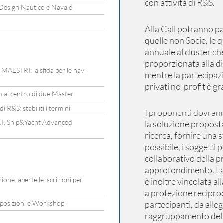
con attività di R&S.
 Design Nautico e Navale
Alla Call potranno p
quelle non Socie, le 
annuale al cluster c
proporzionata alla d
o MAESTRI: la sfida per le navi
mentre la partecipazi
privati no-profit è gr
gn al centro di due Master
 R&S: stabiliti i termini
I proponenti dovranno 
YAT, Ship&Yacht Advanced
la soluzione proposta
ricerca, fornire una 
possibile, i soggetti
collaborativo della 
approfondimento. La p
ne: aperte le iscrizioni per
è inoltre vincolata al
a protezione reciproca
esposizioni e Workshop
partecipanti, da alleg
raggruppamento dell