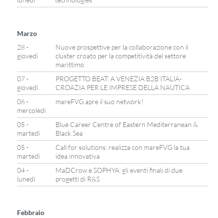
Marzo
28 -
Nuove prospettive per la collaborazione con il
giovedì
cluster croato per la competitività del settore
marittimo
07 -
PROGETTO BEAT: A VENEZIA B2B ITALIA-
giovedì
CROAZIA PER LE IMPRESE DELLA NAUTICA
06 -
mareFVG apre il suo network!
mercoledì
05 -
Blue Career Centre of Eastern Mediterranean &
martedì
Black Sea
05 -
Call for solutions: realizza con mareFVG la tua
martedì
idea innovativa
04 -
MaDCrow e SOPHYA: gli eventi finali di due
lunedì
progetti di R&S
Febbraio