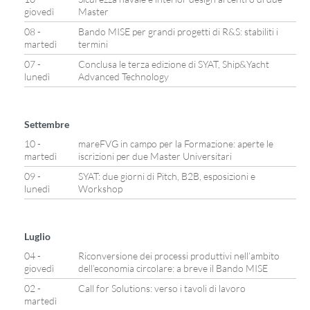
giovedì
Master
08 -
Bando MISE per grandi progetti di R&S: stabiliti i
martedì
termini
07 -
Conclusa le terza edizione di SYAT, Ship&Yacht
lunedì
Advanced Technology
Settembre
10 -
mareFVG in campo per la Formazione: aperte le
martedì
iscrizioni per due Master Universitari
09 -
SYAT: due giorni di Pitch, B2B, esposizioni e
lunedì
Workshop
Luglio
04 -
Riconversione dei processi produttivi nell’ambito
giovedì
dell’economia circolare: a breve il Bando MISE
02 -
Call for Solutions: verso i tavoli di lavoro
martedì