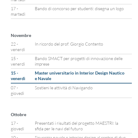
17 -
Bando di concorso per studenti: disegna un logo
martedì
Novembre
22 -
In ricordo del prof. Giorgio Contento
venerdì
15 -
Bando SMACT per progetti di innovazione delle
venerdì
imprese
15 -
Master universitario in Interior Design Nautico
venerdì
e Navale
07 -
Sostieni le attività di Navigando
giovedì
Ottobre
17 -
Presentati i risultati del progetto MAESTRI: la
giovedì
sfida per le navi del futuro
10 -
Sicurezza navale e interior design al centro di due