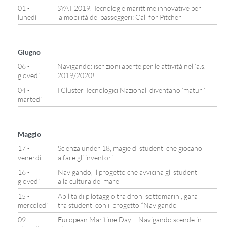
01 -
SYAT 2019. Tecnologie marittime innovative per
lunedì
la mobilità dei passeggeri: Call for Pitcher
Giugno
06 -
Navigando: iscrizioni aperte per le attività nell’a.s.
giovedì
2019/2020!
04 -
I Cluster Tecnologici Nazionali diventano ‘maturi’
martedì
Maggio
17 -
Scienza under 18, magie di studenti che giocano
venerdì
a fare gli inventori
16 -
Navigando, il progetto che avvicina gli studenti
giovedì
alla cultura del mare
15 -
Abilità di pilotaggio tra droni sottomarini, gara
mercoledì
tra studenti con il progetto “Navigando”
09 -
European Maritime Day – Navigando scende in