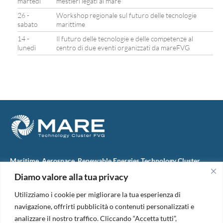
martedì
mestieri legati al mare
26 -
Workshop regionale sul futuro delle tecnologie
sabato
marittime
14 -
Il futuro delle tecnologie e delle competenze al
lunedì
centro di due eventi organizzati da mareFVG
Maritime, Aerospace, Renewable Energies Technology Cluster
FVG
Diamo valore alla tua privacy
M.A.R.E. TC FVG S.c.ar.l.
Via IX Giugno, 46
Utilizziamo i cookie per migliorare la tua esperienza di
34074 Monfalcone (Italy)
tel. +39 0481 723440
navigazione, offrirti pubblicità o contenuti personalizzati e
Codice Fiscale e Partita Iva: 01138620313
analizzare il nostro traffico. Cliccando “Accetta tutti”,