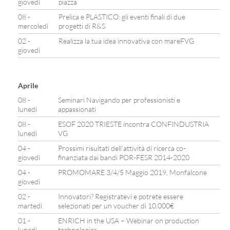
giovedì
piazza
08 -
Prelica e PLASTICO: gli eventi finali di due
mercoledì
progetti di R&S
02 -
Realizza la tua idea innovativa con mareFVG
giovedì
Aprile
08 -
Seminari Navigando per professionisti e
lunedì
appassionati
08 -
ESOF 2020 TRIESTE incontra CONFINDUSTRIA
lunedì
VG
04 -
Prossimi risultati dell’attività di ricerca co-
giovedì
finanziata dai bandi POR-FESR 2014-2020
04 -
PROMOMARE 3/4/5 Maggio 2019, Monfalcone
giovedì
02 -
Innovatori? Registratevi e potrete essere
martedì
selezionati per un voucher di 10.000€
01 -
ENRICH in the USA – Webinar on production
lunedì
technologies