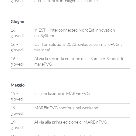
giovedì
applicazioni di intelligenza artificiale
Giugno
16 -
iNEST – interconnected NordEst innovation
giovedì
ecoSyStem
16 -
Call for solutions 2022: sviluppa con mareFVG la
giovedì
tua idea!
16 -
Al via la seconda edizione delle Summer School di
giovedì
mareFVG
Maggio
19 -
La conclusione di MAREinFVG
giovedì
19 -
MAREinFVG continua nel weekend
giovedì
19 -
Al via alla prima edizione di MAREinFVG
giovedì