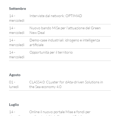
Settembre
14 -
Interviste dal network: OPTIMAD
mercoledì
14 -
Nuovo bando MiSe per l’attuazione del Green
mercoledì
New Deal
14 -
Demo-case industriali: idrogeno e intelligenza
mercoledì
artificiale
14 -
Opportunità per il territorio
mercoledì
Agosto
01 -
CLASS4.0: CLuster for dAta-driven Solutions in
lunedì
the Sea economy 4.0
Luglio
14 -
Online il nuovo portale Mise e fondi per