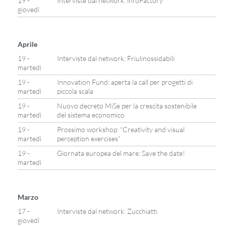
19 -
Interviste dal network: infoFactory
giovedì
Aprile
19 -
Interviste dal network: Friulinossidabili
martedì
19 -
Innovation Fund: aperta la call per progetti di
martedì
piccola scala
19 -
Nuovo decreto MiSe per la crescita sostenibile
martedì
del sistema economico
19 -
Prossimo workshop: “Creativity and visual
martedì
perception exercises”
19 -
Giornata europea del mare: Save the date!
martedì
Marzo
17 -
Interviste dal network: Zucchiatti
giovedì