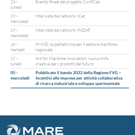
24 -
Evento finale del progetto ConfCab
lunedì
19 -
Interviste dal network: iCat
mercoledì
19 -
Interviste dal network: INDAF
mercoledì
18 -
M.IND: la piattaforma per il settore marittimo
martedì
regionale
17 -
Art for Maritime Innovation: nuova linfa
lunedì
creativa per i prodotti del futuro
05 -
Pubblicato il bando 2022 della Regione FVG –
mercoledì
Incentivi alle imprese per attività collaborativa
di ricerca industriale e sviluppo sperimentale