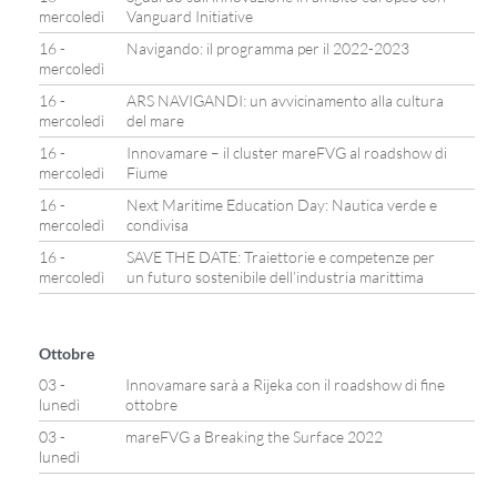
mercoledì
Vanguard Initiative
16 -
Navigando: il programma per il 2022-2023
mercoledì
16 -
ARS NAVIGANDI: un avvicinamento alla cultura
mercoledì
del mare
16 -
Innovamare – il cluster mareFVG al roadshow di
mercoledì
Fiume
16 -
Next Maritime Education Day: Nautica verde e
mercoledì
condivisa
16 -
SAVE THE DATE: Traiettorie e competenze per
mercoledì
un futuro sostenibile dell’industria marittima
Ottobre
03 -
Innovamare sarà a Rijeka con il roadshow di fine
lunedì
ottobre
03 -
mareFVG a Breaking the Surface 2022
lunedì