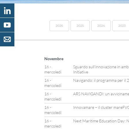
2026
2025
2024
2023
Novembre
16 -
Sguardo sull’innovazione in am
mercoledì
Initiative
16 -
Navigando: il programma per il
mercoledì
16 -
ARS NAVIGANDI: un avvicinament
mercoledì
16 -
Innovamare – il cluster mareFV
mercoledì
16 -
Next Maritime Education Day: N
mercoledì