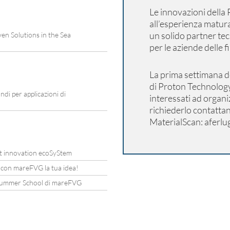
Le innovazioni della
all’esperienza matu
un solido partner tecn
en Solutions in the Sea
per le aziende delle 
La prima settimana d
di Proton Technology 
ndi per applicazioni di
interessati ad orga
richiederlo contattand
MaterialScan:
aferlu
t innovation ecoSyStem
a con mareFVG la tua idea!
e Summer School di mareFVG