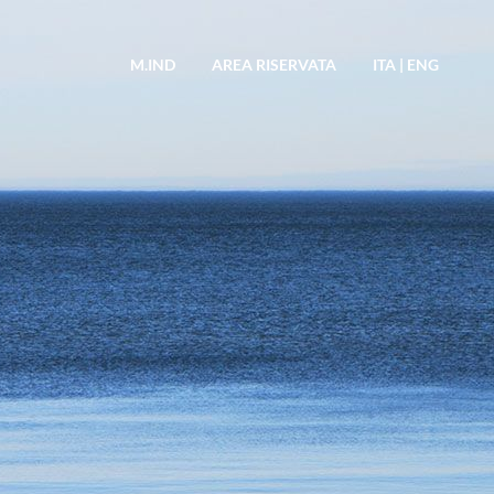
M.IND
AREA RISERVATA
ITA
|
ENG