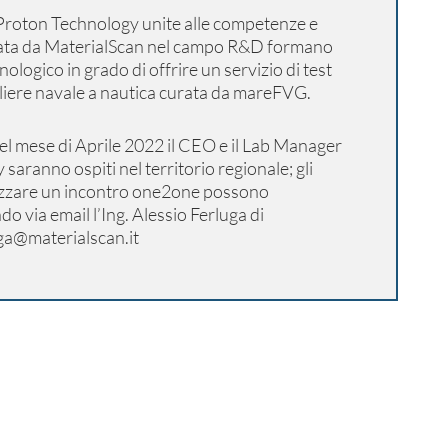
 Proton Technology unite alle competenze e
rata da MaterialScan nel campo R&D formano
ologico in grado di offrire un servizio di test
filiere navale a nautica curata da mareFVG.
el mese di Aprile 2022 il CEO e il Lab Manager
saranno ospiti nel territorio regionale; gli
nizzare un incontro one2one possono
o via email l’Ing. Alessio Ferluga di
ga@materialscan.it