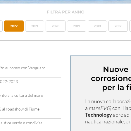
FILTRA PER ANNO
2022
2021
2020
2019
2018
2017
Nuove o
bito europeo con Vanguard
corrosione
 2022-2023
per la 
o alla cultura del mare
La nuova collaborazio
a
mareFVG
, con il 
G al roadshow di Fiume
Technology
apre ad 
nautica nazionale, e 
autica verde e condivisa