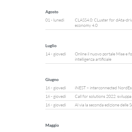
Agosto
01 - lunedì
CLASS4.0: CLuster for dAta-driv
economy 4.0
Luglio
14 - giovedì
Online il nuovo portale Mise e fo
intelligenza artificiale
Giugno
16 - giovedì
iNEST – interconnected NordEs
16 - giovedì
Call for solutions 2022: svilupp
16 - giovedì
Al via la seconda edizione dell
Maggio