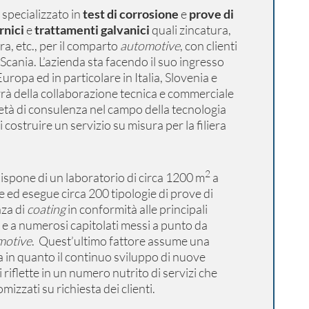
 specializzato in
test di corrosione
e
prove di
rnici
e
trattamenti galvanici
quali zincatura,
a, etc., per il comparto
automotive
, con clienti
 Scania. L’azienda sta facendo il suo ingresso
uropa ed in particolare in Italia, Slovenia e
rrà della collaborazione tecnica e commerciale
età di consulenza nel campo della tecnologia
di costruire un servizio su misura per la filiera
2
spone di un laboratorio di circa 1200 m
a
e ed esegue circa 200 tipologie di prove di
nza di
coating
in conformità alle principali
 e a numerosi capitolati messi a punto da
motive
. Quest’ultimo fattore assume una
va in quanto il continuo sviluppo di nuove
 riflette in un numero nutrito di servizi che
izzati su richiesta dei clienti.