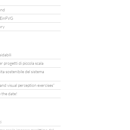
end
AREinFVG
ory
idabili
r progetti di piccola scala
ta sostenibile del sistema
nd visual perception exercises”
 the date!
i