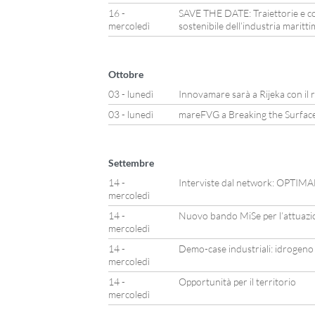
16 -
SAVE THE DATE: Traiettorie e c
mercoledì
sostenibile dell’industria maritt
Ottobre
03 - lunedì
Innovamare sarà a Rijeka con il 
03 - lunedì
mareFVG a Breaking the Surfac
Settembre
14 -
Interviste dal network: OPTIM
mercoledì
14 -
Nuovo bando MiSe per l’attuaz
mercoledì
14 -
Demo-case industriali: idrogeno e 
mercoledì
14 -
Opportunità per il territorio
mercoledì