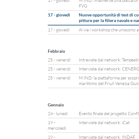
17 - giovedì
M.IND: finalmente una piattafor
FVG
17 - giovedì
Nuove opportunità di test di cor
pitture per la filiera navale e na
17 - giovedì
Al via i workshop che uniscono a
Febbraio
25 - venerdì
Intreviste dal network: Tempesti
25 - venerdì
Interviste dal network: CENER
25 - venerdì
M.IND: la piattaforma per scopri
marittimo del Friuli Venezia Giuli
Gennaio
24 - lunedì
Evento finale del progetto Con
19 -
Interviste dal network: iCat
mercoledì
19 -
Interviste dal network: INDAF