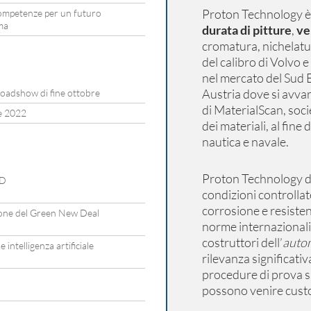
Proton Technology
è
ompetenze per un futuro
ima
durata di pitture
,
ve
cromatura, nichelatur
del calibro di Volvo e
nel mercato del Sud E
Austria dove si avva
roadshow di fine ottobre
di MaterialScan, soci
e 2022
dei materiali, al fine 
nautica e navale.
Proton Technology di
AD
condizioni controllat
corrosione e resiste
ione del Green New Deal
norme internazionali
costruttori dell’
auto
intelligenza artificiale
rilevanza significati
procedure di prova si
possono venire custom