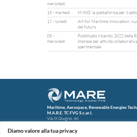
mercoledì
18 - martedì
M.IND: la piattaforma per il set
17 - lunedì
Art for Maritime Innovation: nuov
del futuro
05 -
Pubblicato il bando 2022 della R
mercoledì
imprese per attività collaborativa
sperimentale
Maritime, Aerospace, Renewable Energies Tech
M.A.R.E. TC FVG S.c.ar.l.
Via IX Giugno, 46
34074 Monfalcone (Italy)
tel. +39 0481 723440
Diamo valore alla tua privacy
Codice Fiscale e Partita Iva: 01138620313