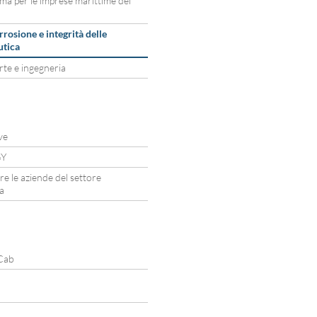
ma per le imprese marittime del
rosione e integrità delle
utica
rte e ingegneria
ve
GY
re le aziende del settore
a
fCab