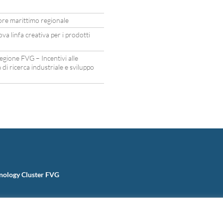
tore marittimo regionale
a linfa creativa per i prodotti
egione FVG – Incentivi alle
 di ricerca industriale e sviluppo
nology Cluster FVG