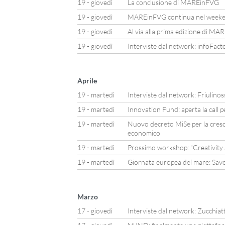
19 - giovedì
La conclusione di MAREinFVG
19 - giovedì
MAREinFVG continua nel week
19 - giovedì
Al via alla prima edizione di M
19 - giovedì
Interviste dal network: infoFact
Aprile
19 - martedì
Interviste dal network: Friulinoss
19 - martedì
Innovation Fund: aperta la call pe
19 - martedì
Nuovo decreto MiSe per la cresci
economico
19 - martedì
Prossimo workshop: “Creativity a
19 - martedì
Giornata europea del mare: Save
Marzo
17 - giovedì
Interviste dal network: Zucchiatt