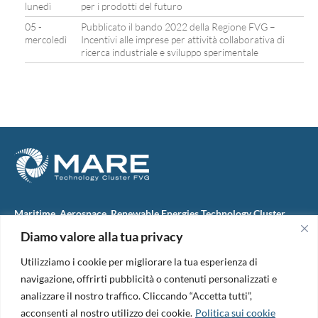
lunedì
per i prodotti del futuro
05 -
Pubblicato il bando 2022 della Regione FVG –
mercoledì
Incentivi alle imprese per attività collaborativa di
ricerca industriale e sviluppo sperimentale
Maritime, Aerospace, Renewable Energies Technology Cluster
FVG
Diamo valore alla tua privacy
M.A.R.E. TC FVG S.c.ar.l.
Via IX Giugno, 46
Utilizziamo i cookie per migliorare la tua esperienza di
34074 Monfalcone (Italy)
tel. +39 0481 723440
navigazione, offrirti pubblicità o contenuti personalizzati e
Codice Fiscale e Partita Iva: 01138620313
analizzare il nostro traffico. Cliccando “Accetta tutti”,
PEC:
marefvg@legalmail.it
acconsenti al nostro utilizzo dei cookie.
Politica sui cookie
Codice univoco per i pagamenti: M5UXCR1