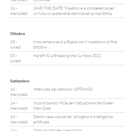
16 -
SAVE THE DATE: Traiettorie e competenze per
mercoledì
un futuro sostenibile dell’industria marittima
Ottobre
03 -
Innovamare sarà a Rijeka con il roadshow di fine
lunedì
ottobre
03 -
mareFVG a Breaking the Surface 2022
lunedì
Settembre
14 -
Interviste dal network: OPTIMAD
mercoledì
14 -
Nuovo bando MiSe per l’attuazione del Green
mercoledì
New Deal
14 -
Demo-case industriali: idrogeno e intelligenza
mercoledì
artificiale
14 -
Opportunità per il territorio