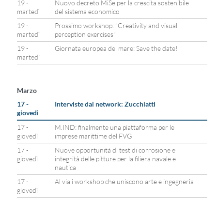
19 -
Nuovo decreto MiSe per la crescita sostenibile
martedì
del sistema economico
19 -
Prossimo workshop: “Creativity and visual
martedì
perception exercises”
19 -
Giornata europea del mare: Save the date!
martedì
Marzo
17 -
Interviste dal network: Zucchiatti
giovedì
17 -
M.IND: finalmente una piattaforma per le
giovedì
imprese marittime del FVG
17 -
Nuove opportunità di test di corrosione e
giovedì
integrità delle pitture per la filiera navale e
nautica
17 -
Al via i workshop che uniscono arte e ingegneria
giovedì