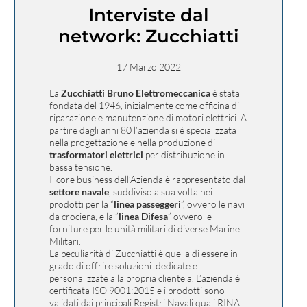
Interviste dal
network: Zucchiatti
17 Marzo 2022
La
Zucchiatti Bruno Elettromeccanica
è stata
fondata del 1946, inizialmente come officina di
riparazione e manutenzione di motori elettrici. A
partire dagli anni 80 l’azienda si è specializzata
nella progettazione e nella produzione di
trasformatori elettrici
per distribuzione in
bassa tensione.
Il core business dell’Azienda è rappresentato dal
settore navale
, suddiviso a sua volta nei
prodotti per la “
linea passeggeri
”, ovvero le navi
da crociera, e la ”
linea Difesa
” ovvero le
forniture per le unità militari di diverse Marine
Militari.
La peculiarità di Zucchiatti è quella di essere in
grado di offrire soluzioni dedicate e
personalizzate alla propria clientela. L’azienda è
certificata ISO 9001:2015 e i prodotti sono
validati dai principali Registri Navali quali RINA,