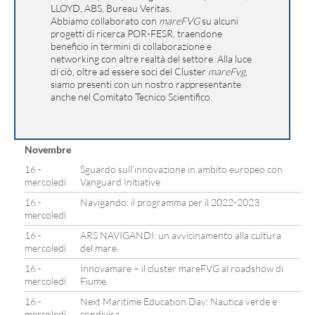
LLOYD, ABS, Bureau Veritas.
Abbiamo collaborato con
mareFVG
su alcuni
progetti di ricerca POR-FESR, traendone
beneficio in termini di collaborazione e
networking con altre realtà del settore. Alla luce
di ciò, oltre ad essere soci del Cluster
mareFvg
,
siamo presenti con un nostro rappresentante
anche nel Comitato Tecnico Scientifico.
Novembre
16 -
Sguardo sull’innovazione in ambito europeo con
mercoledì
Vanguard Initiative
16 -
Navigando: il programma per il 2022-2023
mercoledì
16 -
ARS NAVIGANDI: un avvicinamento alla cultura
mercoledì
del mare
16 -
Innovamare – il cluster mareFVG al roadshow di
mercoledì
Fiume
16 -
Next Maritime Education Day: Nautica verde e
mercoledì
condivisa