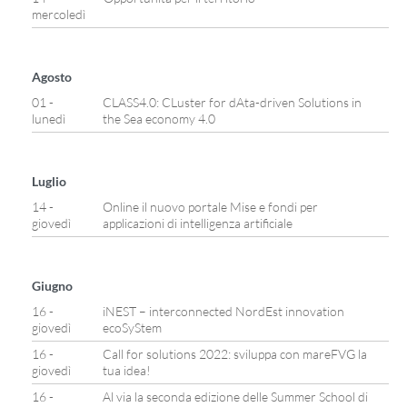
mercoledì
Agosto
01 -
CLASS4.0: CLuster for dAta-driven Solutions in
lunedì
the Sea economy 4.0
Luglio
14 -
Online il nuovo portale Mise e fondi per
giovedì
applicazioni di intelligenza artificiale
Giugno
16 -
iNEST – interconnected NordEst innovation
giovedì
ecoSyStem
16 -
Call for solutions 2022: sviluppa con mareFVG la
giovedì
tua idea!
16 -
Al via la seconda edizione delle Summer School di