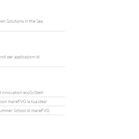
en Solutions in the Sea
ndi per applicazioni di
t innovation ecoSyStem
a con mareFVG la tua idea!
e Summer School di mareFVG