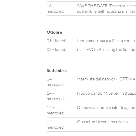
16 -
SAVE THE DATE: Traiettorie e c
mercoledì
sostenibile dell’industria maritt
Ottobre
03 - lunedì
Innovamare sarà a Rijeka con il 
03 - lunedì
mareFVG a Breaking the Surfac
Settembre
14 -
Interviste dal network: OPTIM
mercoledì
14 -
Nuovo bando MiSe per l’attuaz
mercoledì
14 -
Demo-case industriali: idrogeno e 
mercoledì
14 -
Opportunità per il territorio
mercoledì