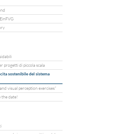
end
AREinFVG
ory
idabili
r progetti di piccola scala
ita sostenibile del sistema
nd visual perception exercises”
 the date!
i