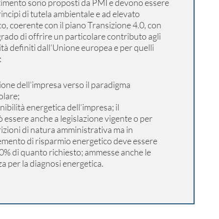
stimento sono proposti da PMI e devono essere
rincipi di tutela ambientale e ad elevato
o, coerente con il piano Transizione 4.0, con
 grado di offrire un particolare contributo agli
lità definiti dall’Unione europea e per quelli
:
zione dell’impresa verso il paradigma
olare;
nibilità energetica dell’impresa; il
essere anche a legislazione vigente o per
izioni di natura amministrativa ma in
remento di risparmio energetico deve essere
20% di quanto richiesto; ammesse anche le
a per la diagnosi energetica.