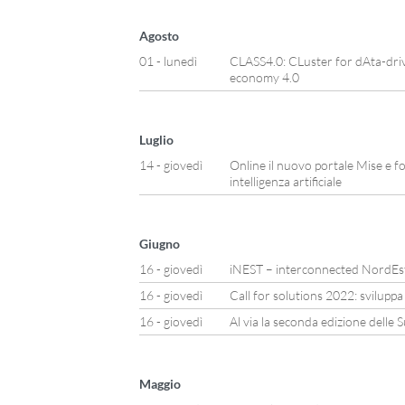
Agosto
01 - lunedì
CLASS4.0: CLuster for dAta-driv
economy 4.0
Luglio
14 - giovedì
Online il nuovo portale Mise e fo
intelligenza artificiale
Giugno
16 - giovedì
iNEST – interconnected NordEs
16 - giovedì
Call for solutions 2022: svilupp
16 - giovedì
Al via la seconda edizione dell
Maggio