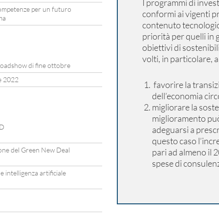
I programmi di inve
ompetenze per un futuro
conformi ai vigenti p
ima
contenuto tecnologic
priorità per quelli in
obiettivi di sostenibi
volti, in particolare, a
roadshow di fine ottobre
e 2022
favorire la transi
dell’economia circ
migliorare la soste
miglioramento può 
AD
adeguarsi a prescr
questo caso l’inc
ione del Green New Deal
pari ad almeno il 
spese di consulenz
intelligenza artificiale