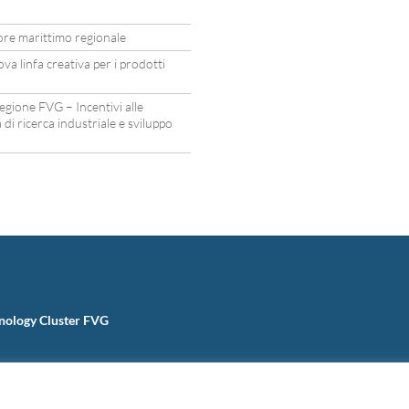
tore marittimo regionale
a linfa creativa per i prodotti
egione FVG – Incentivi alle
 di ricerca industriale e sviluppo
nology Cluster FVG