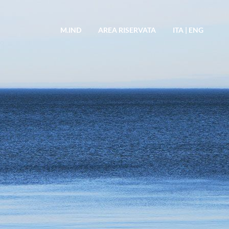
M.IND
AREA RISERVATA
ITA
|
ENG