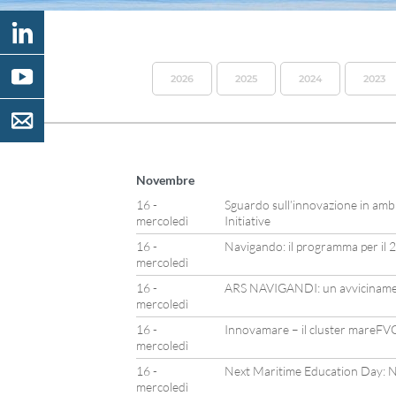
2026
2025
2024
2023
Novembre
16 -
Sguardo sull’innovazione in am
mercoledì
Initiative
16 -
Navigando: il programma per il
mercoledì
16 -
ARS NAVIGANDI: un avvicinament
mercoledì
16 -
Innovamare – il cluster mareFV
mercoledì
16 -
Next Maritime Education Day: N
mercoledì