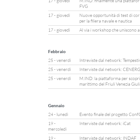
17 - giovedì
M.IND: finalmente una piattafor
FVG
17 - giovedì
Nuove opportunità di test di corr
per la filiera navale e nautica
17 - giovedì
Al via i workshop che uniscono a
Febbraio
25 - venerdì
Intreviste dal network: Tempesti
25 - venerdì
Interviste dal network: CENER
25 - venerdì
M.IND: la piattaforma per scopri
marittimo del Friuli Venezia Giuli
Gennaio
24 - lunedì
Evento finale del progetto Con
19 -
Interviste dal network: iCat
mercoledì
19 -
Interviste dal network: INDAF