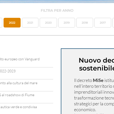
FILTRA PER ANNO
2022
2021
2020
2019
2018
2017
Nuovo decr
bito europeo con Vanguard
sostenibi
 2022-2023
Il decreto
MiSe
istit
o alla cultura del mare
nell’intero territorio
imprenditoriali innova
G al roadshow di Fiume
trasformazione tecnol
strategici per la comp
autica verde e condivisa
economico.