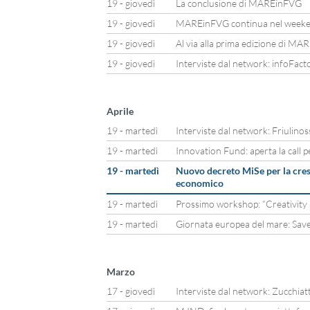
19 - giovedì
La conclusione di MAREinFVG
19 - giovedì
MAREinFVG continua nel week
19 - giovedì
Al via alla prima edizione di M
19 - giovedì
Interviste dal network: infoFact
Aprile
19 - martedì
Interviste dal network: Friulinoss
19 - martedì
Innovation Fund: aperta la call pe
19 - martedì
Nuovo decreto MiSe per la cresc
economico
19 - martedì
Prossimo workshop: “Creativity a
19 - martedì
Giornata europea del mare: Save
Marzo
17 - giovedì
Interviste dal network: Zucchiatt