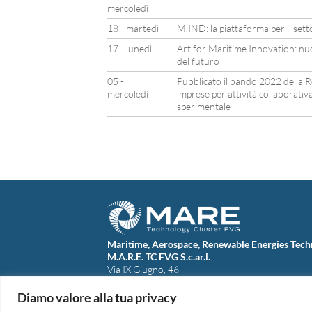
mercoledì
18 - martedì
M.IND: la piattaforma per il set
17 - lunedì
Art for Maritime Innovation: nuov
del futuro
05 -
Pubblicato il bando 2022 della R
mercoledì
imprese per attività collaborativa
sperimentale
Maritime, Aerospace, Renewable Energies Tech
M.A.R.E. TC FVG S.c.ar.l.
Via IX Giugno, 46
34074 Monfalcone (Italy)
tel. +39 0481 723440
Diamo valore alla tua privacy
Codice Fiscale e Partita Iva: 01138620313