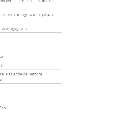
ma per le imprese marittime del
osione e integrità delle pitture
rte e ingegneria
ve
GY
re le aziende del settore
a
fCab