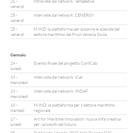
25 -
Intreviste dal network: Tempestive
venerdì
25 -
Interviste dal network: CENERGY
venerdì
25 -
M.IND: la piattaforma per scoprire le aziende del
venerdì
settore marittimo del Friuli Venezia Giulia
Gennaio
24 -
Evento finale del progetto ConfCab
lunedì
19 -
Interviste dal network: iCat
mercoledì
19 -
Interviste dal network: INDAF
mercoledì
18 -
M.IND: la piattaforma per il settore marittimo
martedì
regionale
17 -
Art for Maritime Innovation: nuova linfa creativa
lunedì
per i prodotti del futuro
05 -
Pubblicato il bando 2022 della Regione FVG –