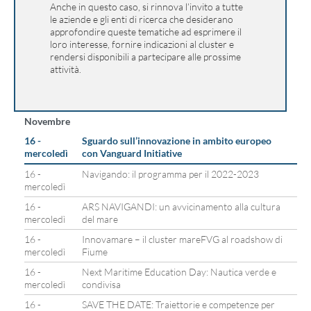
Anche in questo caso, si rinnova l’invito a tutte
le aziende e gli enti di ricerca che desiderano
approfondire queste tematiche ad esprimere il
loro interesse, fornire indicazioni al cluster e
rendersi disponibili a partecipare alle prossime
attività.
Novembre
16 -
Sguardo sull’innovazione in ambito europeo
mercoledì
con Vanguard Initiative
16 -
Navigando: il programma per il 2022-2023
mercoledì
16 -
ARS NAVIGANDI: un avvicinamento alla cultura
mercoledì
del mare
16 -
Innovamare – il cluster mareFVG al roadshow di
mercoledì
Fiume
16 -
Next Maritime Education Day: Nautica verde e
mercoledì
condivisa
16 -
SAVE THE DATE: Traiettorie e competenze per