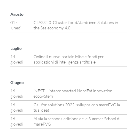
Agosto
01 -
CLASS4.0: CLuster for dAta-driven Solutions in
lunedì
the Sea economy 4.0
Luglio
14 -
Online il nuovo portale Mise e fondi per
giovedì
applicazioni di intelligenza artificiale
Giugno
16 -
iNEST – interconnected NordEst innovation
giovedì
ecoSyStem
16 -
Call for solutions 2022: sviluppa con mareFVG la
giovedì
tua idea!
16 -
Al via la seconda edizione delle Summer School di
giovedì
mareFVG