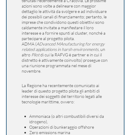
tenutasi recentemente a Cracovia. Le prossime
azioni sono volte a delineare con maggior
dettaglio le attività da svolgere e ad individuare
dei possibili canali di finanziamento; pertanto, le
imprese che condividono questi obiettivi sono
caldamente invitate a manifestare il loro
interesse e a fornire spunti al cluster, nonché a
partecipare al
progetto pilota.
ADMA (
ADvanced MAnufacturing for energy
related applications in harsh environments
, un
altro
Pilot
di cui la RAFVG è partner e in cui il
distretto è attivamente coinvolto) prosegue con
una riunione programmata nel mese di
novembre.
La Regione ha recentemente comunicato ai
leader di questo progetto pilota gli ambiti di
interesse dei soggetti del territorio legati alle
tecnologie marittime, ovvero:
Ammoniaca
(o altri combustibili diversi da
idrogeno),
Operazioni di bunkeraggio
offshore
Zero emissions marina