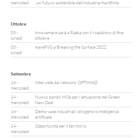
mercoledì
un futuro sostenibile dell’industria marittima
Ottobre
03 -
Innovamare sarà a Rijeka con il roadshow di fine
lunedì
ottobre
03 -
mareFVG a Breaking the Surface 2022
lunedì
Settembre
14 -
Interviste dal network: OPTIMAD
mercoledì
14 -
Nuovo bando MiSe per l’attuazione del Green
mercoledì
New Deal
14 -
Demo-case industriali: idrogeno e intelligenza
mercoledì
artificiale
14 -
Opportunità per il territorio
mercoledì