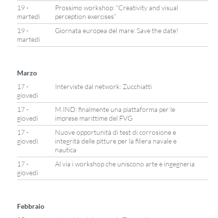
19 -
Prossimo workshop: “Creativity and visual
martedì
perception exercises”
19 -
Giornata europea del mare: Save the date!
martedì
Marzo
17 -
Interviste dal network: Zucchiatti
giovedì
17 -
M.IND: finalmente una piattaforma per le
giovedì
imprese marittime del FVG
17 -
Nuove opportunità di test di corrosione e
giovedì
integrità delle pitture per la filiera navale e
nautica
17 -
Al via i workshop che uniscono arte e ingegneria
giovedì
Febbraio