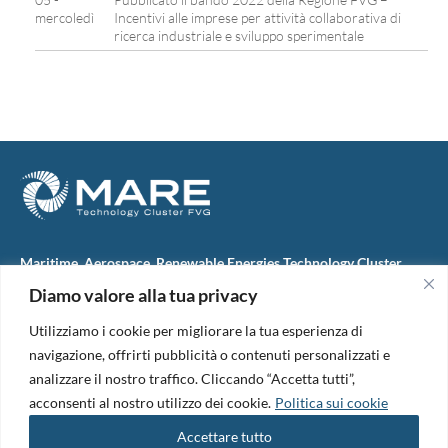
mercoledì
Incentivi alle imprese per attività collaborativa di
ricerca industriale e sviluppo sperimentale
Maritime, Aerospace, Renewable Energies Technology Cluster
FVG
Diamo valore alla tua privacy
M.A.R.E. TC FVG S.c.ar.l.
Via IX Giugno, 46
Utilizziamo i cookie per migliorare la tua esperienza di
34074 Monfalcone (Italy)
tel. +39 0481 723440
navigazione, offrirti pubblicità o contenuti personalizzati e
Codice Fiscale e Partita Iva: 01138620313
analizzare il nostro traffico. Cliccando “Accetta tutti”,
PEC:
marefvg@legalmail.it
acconsenti al nostro utilizzo dei cookie.
Politica sui cookie
Codice univoco per i pagamenti: M5UXCR1
Accettare tutto
Copyright 2026. Design and development by
B42