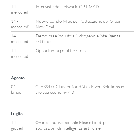
14 -
Interviste dal network: OPTIMAD
mercoledì
14 -
Nuovo bando MiSe per l’attuazione del Green
mercoledì
New Deal
14 -
Demo-case industriali: idrogeno e intelligenza
mercoledì
artificiale
14 -
Opportunità per il territorio
mercoledì
Agosto
01 -
CLASS4.0: CLuster for dAta-driven Solutions in
lunedì
the Sea economy 4.0
Luglio
14 -
Online il nuovo portale Mise e fondi per
giovedì
applicazioni di intelligenza artificiale