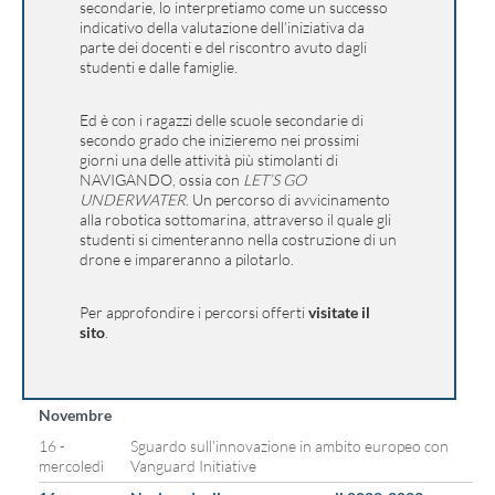
secondarie, lo interpretiamo come un successo
indicativo della valutazione dell’iniziativa da
parte dei docenti e del riscontro avuto dagli
studenti e dalle famiglie.
Ed è con i ragazzi delle scuole secondarie di
secondo grado che inizieremo nei prossimi
giorni una delle attività più stimolanti di
NAVIGANDO, ossia con
LET’S GO
UNDERWATER
. Un percorso di avvicinamento
alla robotica sottomarina, attraverso il quale gli
studenti si cimenteranno nella costruzione di un
drone e impareranno a pilotarlo.
Per approfondire i percorsi offerti
visitate il
sito
.
Novembre
16 -
Sguardo sull’innovazione in ambito europeo con
mercoledì
Vanguard Initiative