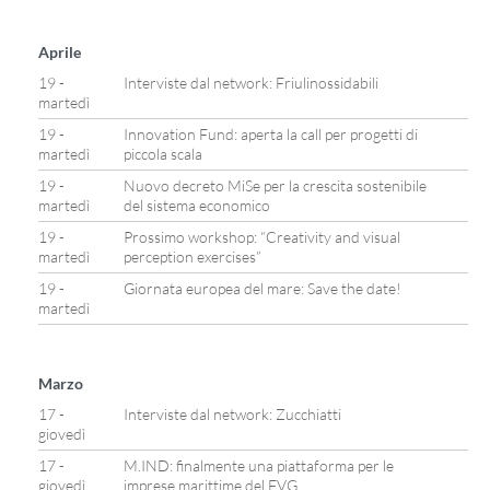
Aprile
19 -
Interviste dal network: Friulinossidabili
martedì
19 -
Innovation Fund: aperta la call per progetti di
martedì
piccola scala
19 -
Nuovo decreto MiSe per la crescita sostenibile
martedì
del sistema economico
19 -
Prossimo workshop: “Creativity and visual
martedì
perception exercises”
19 -
Giornata europea del mare: Save the date!
martedì
Marzo
17 -
Interviste dal network: Zucchiatti
giovedì
17 -
M.IND: finalmente una piattaforma per le
giovedì
imprese marittime del FVG