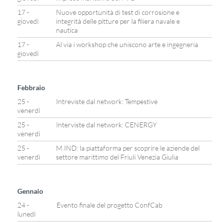
17 -
Nuove opportunità di test di corrosione e
giovedì
integrità delle pitture per la filiera navale e
nautica
17 -
Al via i workshop che uniscono arte e ingegneria
giovedì
Febbraio
25 -
Intreviste dal network: Tempestive
venerdì
25 -
Interviste dal network: CENERGY
venerdì
25 -
M.IND: la piattaforma per scoprire le aziende del
venerdì
settore marittimo del Friuli Venezia Giulia
Gennaio
24 -
Evento finale del progetto ConfCab
lunedì