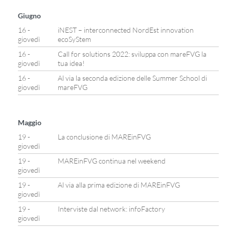
Giugno
16 -
iNEST – interconnected NordEst innovation
giovedì
ecoSyStem
16 -
Call for solutions 2022: sviluppa con mareFVG la
giovedì
tua idea!
16 -
Al via la seconda edizione delle Summer School di
giovedì
mareFVG
Maggio
19 -
La conclusione di MAREinFVG
giovedì
19 -
MAREinFVG continua nel weekend
giovedì
19 -
Al via alla prima edizione di MAREinFVG
giovedì
19 -
Interviste dal network: infoFactory
giovedì