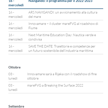
16 -
Navigando: il programma per il 2022-2023
mercoledì
16 -
ARS NAVIGANDI: un avvicinamento alla cultura
mercoledì
del mare
16 -
Innovamare – il cluster mareFVG al roadshow di
mercoledì
Fiume
16 -
Next Maritime Education Day: Nautica verde e
mercoledì
condivisa
16 -
SAVE THE DATE: Traiettorie e competenze per
mercoledì
un futuro sostenibile dell’industria marittima
Ottobre
03 -
Innovamare sarà a Rijeka con il roadshow di fine
lunedì
ottobre
03 -
mareFVG a Breaking the Surface 2022
lunedì
Settembre