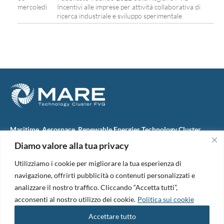
mercoledì
Incentivi alle imprese per attività collaborativa di
ricerca industriale e sviluppo sperimentale
Maritime, Aerospace, Renewable Energies Technology Cluster
FVG
Diamo valore alla tua privacy
M.A.R.E. TC FVG S.c.ar.l.
Via IX Giugno, 46
Utilizziamo i cookie per migliorare la tua esperienza di
34074 Monfalcone (Italy)
tel. +39 0481 723440
navigazione, offrirti pubblicità o contenuti personalizzati e
Codice Fiscale e Partita Iva: 01138620313
analizzare il nostro traffico. Cliccando “Accetta tutti”,
PEC:
marefvg@legalmail.it
acconsenti al nostro utilizzo dei cookie.
Politica sui cookie
Codice univoco per i pagamenti: M5UXCR1
Accettare tutto
Copyright 2026. Design and development by
B42