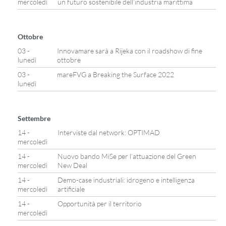
mercoledì
un futuro sostenibile dell’industria marittima
Ottobre
03 -
Innovamare sarà a Rijeka con il roadshow di fine
lunedì
ottobre
03 -
mareFVG a Breaking the Surface 2022
lunedì
Settembre
14 -
Interviste dal network: OPTIMAD
mercoledì
14 -
Nuovo bando MiSe per l’attuazione del Green
mercoledì
New Deal
14 -
Demo-case industriali: idrogeno e intelligenza
mercoledì
artificiale
14 -
Opportunità per il territorio
mercoledì