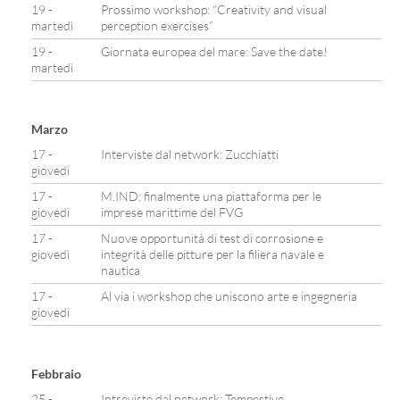
19 -
Prossimo workshop: “Creativity and visual
martedì
perception exercises”
19 -
Giornata europea del mare: Save the date!
martedì
Marzo
17 -
Interviste dal network: Zucchiatti
giovedì
17 -
M.IND: finalmente una piattaforma per le
giovedì
imprese marittime del FVG
17 -
Nuove opportunità di test di corrosione e
giovedì
integrità delle pitture per la filiera navale e
nautica
17 -
Al via i workshop che uniscono arte e ingegneria
giovedì
Febbraio
25 -
Intreviste dal network: Tempestive