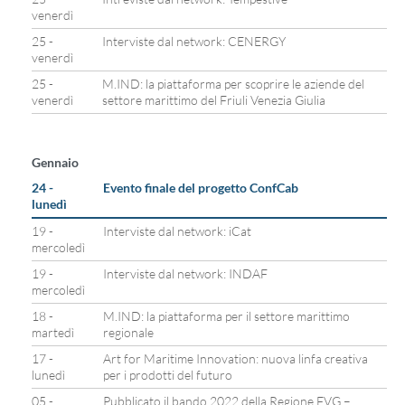
venerdì
25 -
Interviste dal network: CENERGY
venerdì
25 -
M.IND: la piattaforma per scoprire le aziende del
venerdì
settore marittimo del Friuli Venezia Giulia
Gennaio
24 -
Evento finale del progetto ConfCab
lunedì
19 -
Interviste dal network: iCat
mercoledì
19 -
Interviste dal network: INDAF
mercoledì
18 -
M.IND: la piattaforma per il settore marittimo
martedì
regionale
17 -
Art for Maritime Innovation: nuova linfa creativa
lunedì
per i prodotti del futuro
05 -
Pubblicato il bando 2022 della Regione FVG –