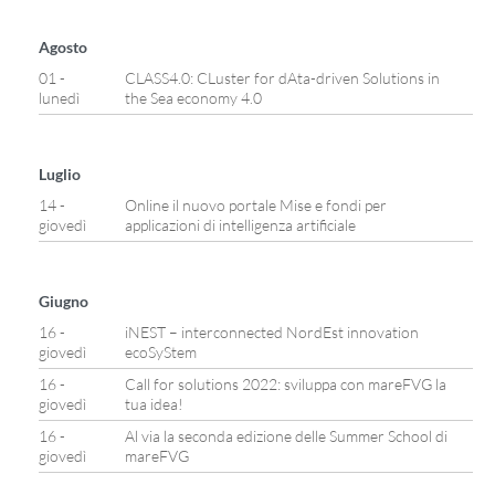
Agosto
01 -
CLASS4.0: CLuster for dAta-driven Solutions in
lunedì
the Sea economy 4.0
Luglio
14 -
Online il nuovo portale Mise e fondi per
giovedì
applicazioni di intelligenza artificiale
Giugno
16 -
iNEST – interconnected NordEst innovation
giovedì
ecoSyStem
16 -
Call for solutions 2022: sviluppa con mareFVG la
giovedì
tua idea!
16 -
Al via la seconda edizione delle Summer School di
giovedì
mareFVG