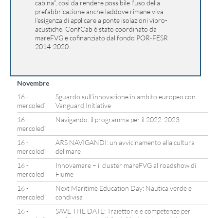
cabina”, così da rendere possibile l’uso della
prefabbricazione anche laddove rimane viva
l’esigenza di applicare a ponte isolazioni vibro-
acustiche. ConfCab è stato coordinato da
mareFVG e cofinanziato dal fondo POR-FESR
2014-2020.
Novembre
16 -
Sguardo sull’innovazione in ambito europeo con
mercoledì
Vanguard Initiative
16 -
Navigando: il programma per il 2022-2023
mercoledì
16 -
ARS NAVIGANDI: un avvicinamento alla cultura
mercoledì
del mare
16 -
Innovamare – il cluster mareFVG al roadshow di
mercoledì
Fiume
16 -
Next Maritime Education Day: Nautica verde e
mercoledì
condivisa
16 -
SAVE THE DATE: Traiettorie e competenze per