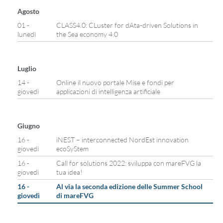
Agosto
01 -
CLASS4.0: CLuster for dAta-driven Solutions in
lunedì
the Sea economy 4.0
Luglio
14 -
Online il nuovo portale Mise e fondi per
giovedì
applicazioni di intelligenza artificiale
Giugno
16 -
iNEST – interconnected NordEst innovation
giovedì
ecoSyStem
16 -
Call for solutions 2022: sviluppa con mareFVG la
giovedì
tua idea!
16 -
Al via la seconda edizione delle Summer School
giovedì
di mareFVG