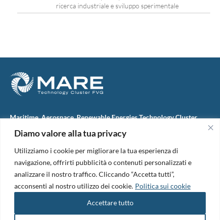
ricerca industriale e sviluppo sperimentale
Maritime, Aerospace, Renewable Energies Technology Cluster
FVG
Diamo valore alla tua privacy
M.A.R.E. TC FVG S.c.ar.l.
Via IX Giugno, 46
Utilizziamo i cookie per migliorare la tua esperienza di
34074 Monfalcone (Italy)
tel. +39 0481 723440
navigazione, offrirti pubblicità o contenuti personalizzati e
Codice Fiscale e Partita Iva: 01138620313
analizzare il nostro traffico. Cliccando “Accetta tutti”,
PEC:
marefvg@legalmail.it
acconsenti al nostro utilizzo dei cookie.
Politica sui cookie
Codice univoco per i pagamenti: M5UXCR1
Accettare tutto
Copyright 2026. Design and development by
B42
Informativa Privacy
|
Cookie Policy
|
Amm. Trasparente
|
Bandi &