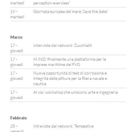
martedì
perception exercises”
19 -
Giornata europea del mare: Save the date!
martedì
Marzo
17 -
Interviste dal network: Zucchiatti
giovedì
17 -
M.IND: finalmente una piattaforma per le
giovedì
imprese marittime del FVG
17 -
Nuove opportunità di test di corrosione e
giovedì
integrità delle pitture per la filiera navale e
nautica
17 -
Al via i workshop che uniscono arte e ingegneria
giovedì
Febbraio
25 -
Intreviste dal network: Tempestive
venerdì