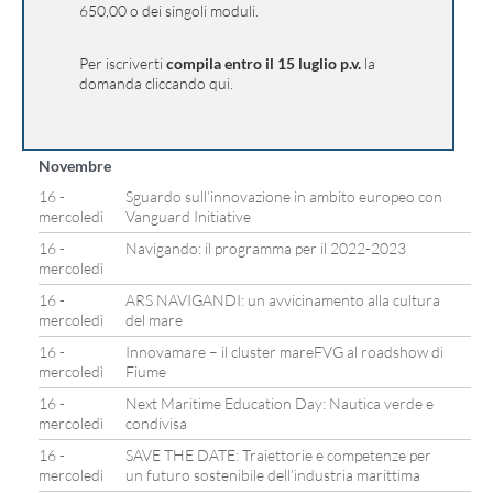
650,00 o dei singoli moduli.
Per iscriverti
compila entro il 15 luglio
p.v.
la
domanda cliccando
qui
.
Novembre
16 -
Sguardo sull’innovazione in ambito europeo con
mercoledì
Vanguard Initiative
16 -
Navigando: il programma per il 2022-2023
mercoledì
16 -
ARS NAVIGANDI: un avvicinamento alla cultura
mercoledì
del mare
16 -
Innovamare – il cluster mareFVG al roadshow di
mercoledì
Fiume
16 -
Next Maritime Education Day: Nautica verde e
mercoledì
condivisa
16 -
SAVE THE DATE: Traiettorie e competenze per
mercoledì
un futuro sostenibile dell’industria marittima