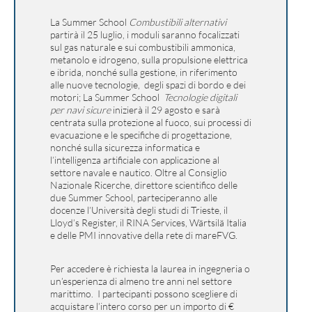
La Summer School
Combustibili alternativi
partirà il 25 luglio, i moduli saranno focalizzati
sul gas naturale e sui combustibili ammonica,
metanolo e idrogeno, sulla propulsione elettrica
e ibrida, nonché sulla gestione, in riferimento
alle nuove tecnologie, degli spazi di bordo e dei
motori; La Summer School
Tecnologie digitali
per navi sicure
inizierà il 29 agosto e sarà
centrata sulla protezione al fuoco, sui processi di
evacuazione e le specifiche di progettazione,
nonché sulla sicurezza informatica e
l’intelligenza artificiale con applicazione al
settore navale e nautico. Oltre al Consiglio
Nazionale Ricerche, direttore scientifico delle
due Summer School, parteciperanno alle
docenze l’Università degli studi di Trieste, il
Lloyd’s Register, il RINA Services, Wärtsilä Italia
e delle PMI innovative della rete di mareFVG.
Per accedere è richiesta la laurea in ingegneria o
un’esperienza di almeno tre anni nel settore
marittimo. I partecipanti possono scegliere di
acquistare l’intero corso per un importo di €