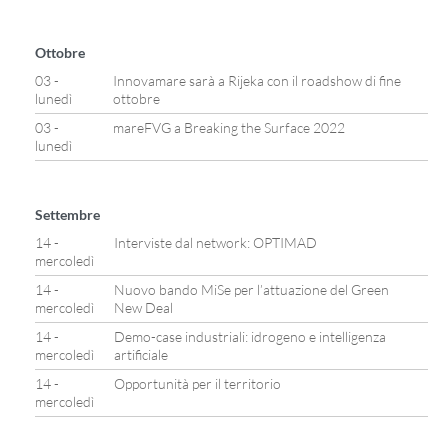
Ottobre
03 -
Innovamare sarà a Rijeka con il roadshow di fine
lunedì
ottobre
03 -
mareFVG a Breaking the Surface 2022
lunedì
Settembre
14 -
Interviste dal network: OPTIMAD
mercoledì
14 -
Nuovo bando MiSe per l’attuazione del Green
mercoledì
New Deal
14 -
Demo-case industriali: idrogeno e intelligenza
mercoledì
artificiale
14 -
Opportunità per il territorio
mercoledì