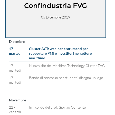
Confindustria FVG
05 Dicembre 2019
Dicembre
17 -
Cluster ACT: webinar e strumenti per
martedì
supportare PMI e investitori nel settore
marittimo
17 -
Nuovo sito del Maritime Technology Cluster FVG
martedì
17 -
Bando di concorso per studenti: disegna un logo
martedì
Novembre
22 -
In ricordo del prof. Giorgio Contento
venerdì