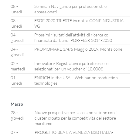
08 -
Seminari Navigando per professionisti e
lunedì
appassionati
08 -
ESOF 2020 TRIESTE incontra CONFINDUSTRIA
lunedì
VG
04 -
Prossimi risultati dell’attività di ricerca co-
giovedì
finanziata dai bandi POR-FESR 2014-2020
04 -
PROMOMARE 3/4/5 Maggio 2019, Monfalcone
giovedì
02 -
Innovatori? Registratevi e potrete essere
martedì
selezionati per un voucher di 10.000€
01 -
ENRICH in the USA – Webinar on production
lunedì
technologies
Marzo
28 -
Nuove prospettive per la collaborazione con il
giovedì
cluster croato per la competitività del settore
marittimo
07 -
PROGETTO BEAT: A VENEZIA B2B ITALIA-