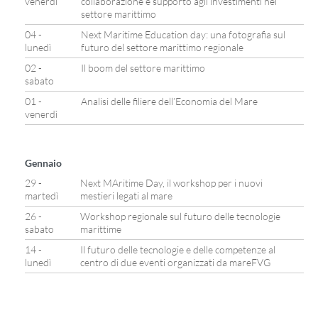
venerdì
collaborazione e supporto agli investimenti nel
settore marittimo
04 -
Next Maritime Education day: una fotografia sul
lunedì
futuro del settore marittimo regionale
02 -
Il boom del settore marittimo
sabato
01 -
Analisi delle filiere dell’Economia del Mare
venerdì
Gennaio
29 -
Next MAritime Day, il workshop per i nuovi
martedì
mestieri legati al mare
26 -
Workshop regionale sul futuro delle tecnologie
sabato
marittime
14 -
Il futuro delle tecnologie e delle competenze al
lunedì
centro di due eventi organizzati da mareFVG