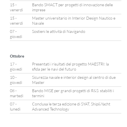
15 -
Bando SMACT per progetti di innovazione delle
venerdì
imprese
15 -
Master universitario in Interior Design Nautico e
venerdì
Navale
07 -
Sostieni le attività di Navigando
giovedì
Ottobre
17 -
Presentati i risultati del progetto MAESTRI: la
giovedì
sfida per le navi del futuro
10 -
Sicurezza navale e interior design al centro di due
giovedì
Master
08 -
Bando MISE per grandi progetti di R&S: stabiliti i
martedì
termini
07 -
Conclusa le terza edizione di SYAT, Ship&Yacht
lunedì
Advanced Technology