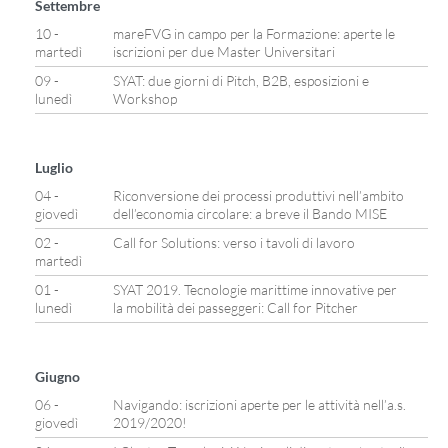
Settembre
10 -
mareFVG in campo per la Formazione: aperte le
martedì
iscrizioni per due Master Universitari
09 -
SYAT: due giorni di Pitch, B2B, esposizioni e
lunedì
Workshop
Luglio
04 -
Riconversione dei processi produttivi nell’ambito
giovedì
dell’economia circolare: a breve il Bando MISE
02 -
Call for Solutions: verso i tavoli di lavoro
martedì
01 -
SYAT 2019. Tecnologie marittime innovative per
lunedì
la mobilità dei passeggeri: Call for Pitcher
Giugno
06 -
Navigando: iscrizioni aperte per le attività nell’a.s.
giovedì
2019/2020!