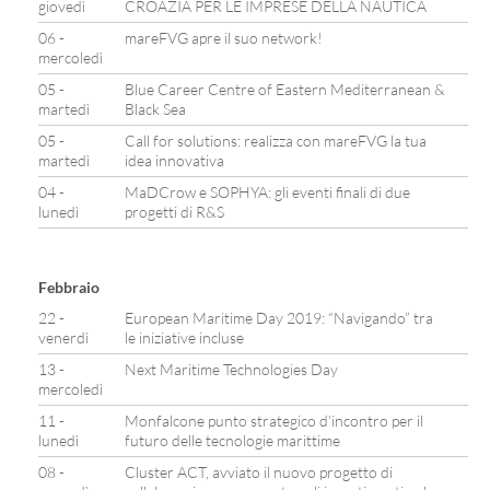
giovedì
CROAZIA PER LE IMPRESE DELLA NAUTICA
06 -
mareFVG apre il suo network!
mercoledì
05 -
Blue Career Centre of Eastern Mediterranean &
martedì
Black Sea
05 -
Call for solutions: realizza con mareFVG la tua
martedì
idea innovativa
04 -
MaDCrow e SOPHYA: gli eventi finali di due
lunedì
progetti di R&S
Febbraio
22 -
European Maritime Day 2019: “Navigando” tra
venerdì
le iniziative incluse
13 -
Next Maritime Technologies Day
mercoledì
11 -
Monfalcone punto strategico d’incontro per il
lunedì
futuro delle tecnologie marittime
08 -
Cluster ACT, avviato il nuovo progetto di