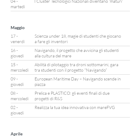
04 -
I Cluster Tecnologici Nazionali diventano ‘maturi’
martedì
Maggio
17 -
Scienza under 18, magie di studenti che giocano
venerdì
a fare gli inventori
16 -
Navigando, il progetto che avvicina gli studenti
giovedì
alla cultura del mare
15 -
Abilità di pilotaggio tra droni sottomarini, gara
mercoledì
tra studenti con il progetto “Navigando”
09 -
European Maritime Day – Navigando scende in
giovedì
piazza
08 -
Prelica e PLASTICO: gli eventi finali di due
mercoledì
progetti di R&S
02 -
Realizza la tua idea innovativa con mareFVG
giovedì
Aprile