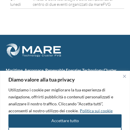
lunedì
centro di due eventi organizzati da mareFVG
Maritime, Aerospace, Renewable Energies Technology Cluster
FVG
Diamo valore alla tua privacy
M.A.R.E. TC FVG S.c.ar.l.
Via IX Giugno, 46
Utilizziamo i cookie per migliorare la tua esperienza di
34074 Monfalcone (Italy)
tel. +39 0481 723440
navigazione, offrirti pubblicità o contenuti personalizzati e
Codice Fiscale e Partita Iva: 01138620313
analizzare il nostro traffico. Cliccando “Accetta tutti”,
PEC:
marefvg@legalmail.it
acconsenti al nostro utilizzo dei cookie.
Politica sui cookie
Codice univoco per i pagamenti: M5UXCR1
Accettare tutto
Copyright 2026. Design and development by
B42
Informativa Privacy
|
Cookie Policy
|
Amm. Trasparente
|
Bandi &