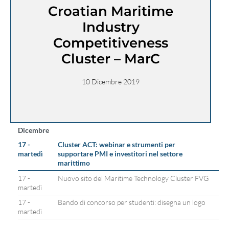
Croatian Maritime
Industry
Competitiveness
Cluster – MarC
10 Dicembre 2019
Dicembre
17 -
Cluster ACT: webinar e strumenti per
martedì
supportare PMI e investitori nel settore
marittimo
17 -
Nuovo sito del Maritime Technology Cluster FVG
martedì
17 -
Bando di concorso per studenti: disegna un logo
martedì