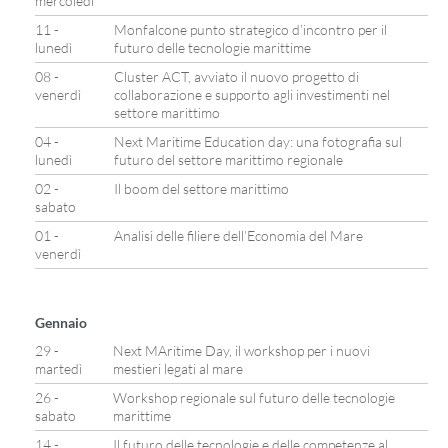
mercoledì
11 -
Monfalcone punto strategico d’incontro per il
lunedì
futuro delle tecnologie marittime
08 -
Cluster ACT, avviato il nuovo progetto di
venerdì
collaborazione e supporto agli investimenti nel
settore marittimo
04 -
Next Maritime Education day: una fotografia sul
lunedì
futuro del settore marittimo regionale
02 -
Il boom del settore marittimo
sabato
01 -
Analisi delle filiere dell’Economia del Mare
venerdì
Gennaio
29 -
Next MAritime Day, il workshop per i nuovi
martedì
mestieri legati al mare
26 -
Workshop regionale sul futuro delle tecnologie
sabato
marittime
14 -
Il futuro delle tecnologie e delle competenze al