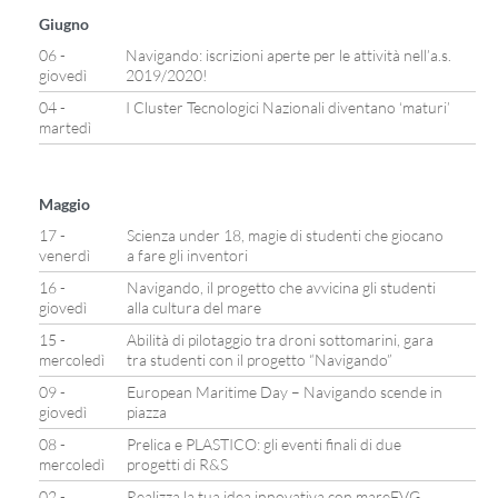
Giugno
06 -
Navigando: iscrizioni aperte per le attività nell’a.s.
giovedì
2019/2020!
04 -
I Cluster Tecnologici Nazionali diventano ‘maturi’
martedì
Maggio
17 -
Scienza under 18, magie di studenti che giocano
venerdì
a fare gli inventori
16 -
Navigando, il progetto che avvicina gli studenti
giovedì
alla cultura del mare
15 -
Abilità di pilotaggio tra droni sottomarini, gara
mercoledì
tra studenti con il progetto “Navigando”
09 -
European Maritime Day – Navigando scende in
giovedì
piazza
08 -
Prelica e PLASTICO: gli eventi finali di due
mercoledì
progetti di R&S
02 -
Realizza la tua idea innovativa con mareFVG