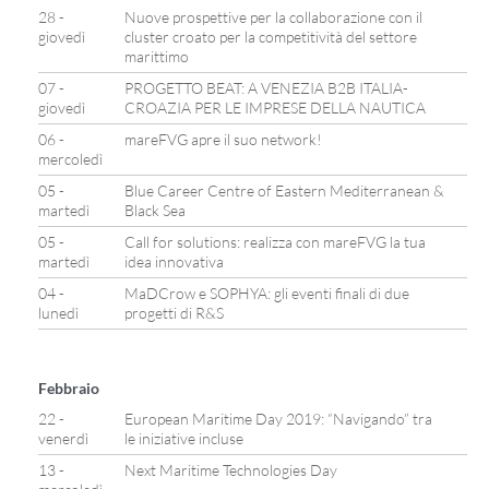
28 -
Nuove prospettive per la collaborazione con il
giovedì
cluster croato per la competitività del settore
marittimo
07 -
PROGETTO BEAT: A VENEZIA B2B ITALIA-
giovedì
CROAZIA PER LE IMPRESE DELLA NAUTICA
06 -
mareFVG apre il suo network!
mercoledì
05 -
Blue Career Centre of Eastern Mediterranean &
martedì
Black Sea
05 -
Call for solutions: realizza con mareFVG la tua
martedì
idea innovativa
04 -
MaDCrow e SOPHYA: gli eventi finali di due
lunedì
progetti di R&S
Febbraio
22 -
European Maritime Day 2019: “Navigando” tra
venerdì
le iniziative incluse
13 -
Next Maritime Technologies Day