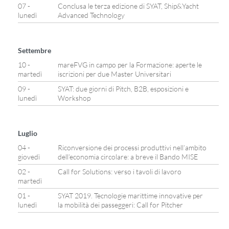
07 -
Conclusa le terza edizione di SYAT, Ship&Yacht
lunedì
Advanced Technology
Settembre
10 -
mareFVG in campo per la Formazione: aperte le
martedì
iscrizioni per due Master Universitari
09 -
SYAT: due giorni di Pitch, B2B, esposizioni e
lunedì
Workshop
Luglio
04 -
Riconversione dei processi produttivi nell’ambito
giovedì
dell’economia circolare: a breve il Bando MISE
02 -
Call for Solutions: verso i tavoli di lavoro
martedì
01 -
SYAT 2019. Tecnologie marittime innovative per
lunedì
la mobilità dei passeggeri: Call for Pitcher