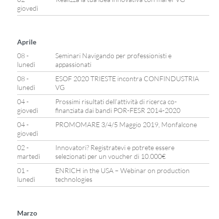
giovedì
Aprile
08 -
Seminari Navigando per professionisti e
lunedì
appassionati
08 -
ESOF 2020 TRIESTE incontra CONFINDUSTRIA
lunedì
VG
04 -
Prossimi risultati dell’attività di ricerca co-
giovedì
finanziata dai bandi POR-FESR 2014-2020
04 -
PROMOMARE 3/4/5 Maggio 2019, Monfalcone
giovedì
02 -
Innovatori? Registratevi e potrete essere
martedì
selezionati per un voucher di 10.000€
01 -
ENRICH in the USA – Webinar on production
lunedì
technologies
Marzo