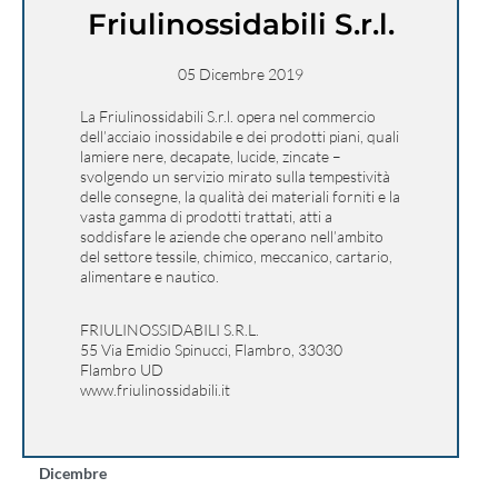
Friulinossidabili S.r.l.
05 Dicembre 2019
La Friulinossidabili S.r.l. opera nel commercio
dell’acciaio inossidabile e dei prodotti piani, quali
lamiere nere, decapate, lucide, zincate –
svolgendo un servizio mirato sulla tempestività
delle consegne, la qualità dei materiali forniti e la
vasta gamma di prodotti trattati, atti a
soddisfare le aziende che operano nell’ambito
del settore tessile, chimico, meccanico, cartario,
alimentare e nautico.
FRIULINOSSIDABILI S.R.L.
55 Via Emidio Spinucci, Flambro, 33030
Flambro UD
www.friulinossidabili.it
Dicembre