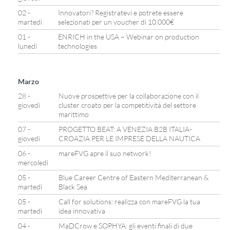
02 -
Innovatori? Registratevi e potrete essere
martedì
selezionati per un voucher di 10.000€
01 -
ENRICH in the USA – Webinar on production
lunedì
technologies
Marzo
28 -
Nuove prospettive per la collaborazione con il
giovedì
cluster croato per la competitività del settore
marittimo
07 -
PROGETTO BEAT: A VENEZIA B2B ITALIA-
giovedì
CROAZIA PER LE IMPRESE DELLA NAUTICA
06 -
mareFVG apre il suo network!
mercoledì
05 -
Blue Career Centre of Eastern Mediterranean &
martedì
Black Sea
05 -
Call for solutions: realizza con mareFVG la tua
martedì
idea innovativa
04 -
MaDCrow e SOPHYA: gli eventi finali di due