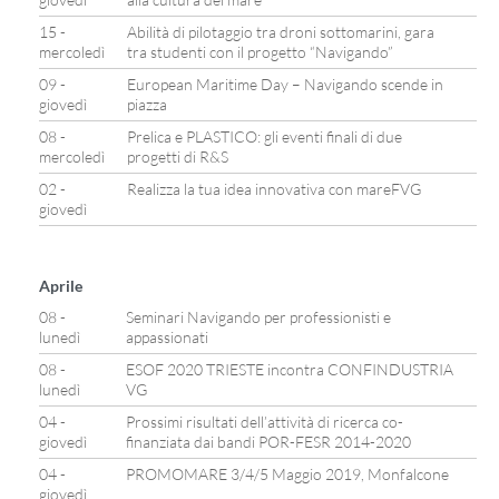
15 -
Abilità di pilotaggio tra droni sottomarini, gara
mercoledì
tra studenti con il progetto “Navigando”
09 -
European Maritime Day – Navigando scende in
giovedì
piazza
08 -
Prelica e PLASTICO: gli eventi finali di due
mercoledì
progetti di R&S
02 -
Realizza la tua idea innovativa con mareFVG
giovedì
Aprile
08 -
Seminari Navigando per professionisti e
lunedì
appassionati
08 -
ESOF 2020 TRIESTE incontra CONFINDUSTRIA
lunedì
VG
04 -
Prossimi risultati dell’attività di ricerca co-
giovedì
finanziata dai bandi POR-FESR 2014-2020
04 -
PROMOMARE 3/4/5 Maggio 2019, Monfalcone
giovedì