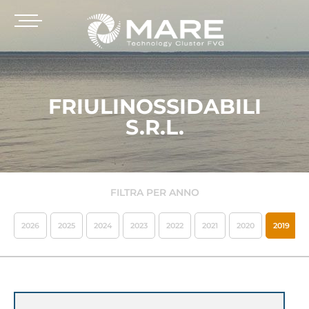
FRIULINOSSIDABILI
S.R.L.
FILTRA PER ANNO
2026
2025
2024
2023
2022
2021
2020
2019