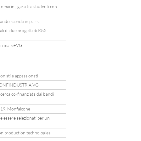
ttomarini, gara tra studenti con
ndo scende in piazza
ali di due progetti di R&S
 con mareFVG
nisti e appassionati
 CONFINDUSTRIA VG
 ricerca co-finanziata dai bandi
9, Monfalcone
e essere selezionati per un
n production technologies