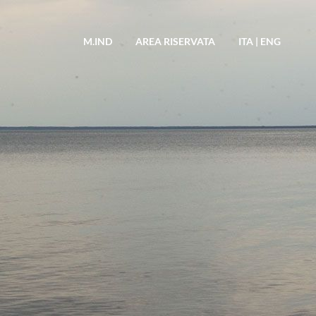
M.IND
AREA RISERVATA
ITA
|
ENG