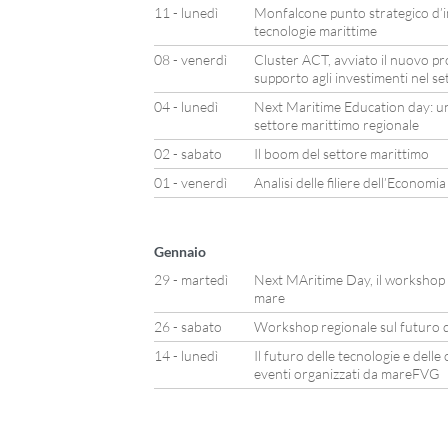
11 - lunedì
Monfalcone punto strategico d’in
tecnologie marittime
08 - venerdì
Cluster ACT, avviato il nuovo pr
supporto agli investimenti nel s
04 - lunedì
Next Maritime Education day: una
settore marittimo regionale
02 - sabato
Il boom del settore marittimo
01 - venerdì
Analisi delle filiere dell’Economi
Gennaio
29 - martedì
Next MAritime Day, il workshop pe
mare
26 - sabato
Workshop regionale sul futuro d
14 - lunedì
Il futuro delle tecnologie e dell
eventi organizzati da mareFVG