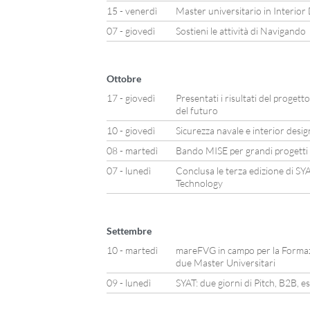
15 - venerdì
Master universitario in Interior
07 - giovedì
Sostieni le attività di Navigando
Ottobre
17 - giovedì
Presentati i risultati del progett
del futuro
10 - giovedì
Sicurezza navale e interior desi
08 - martedì
Bando MISE per grandi progetti di
07 - lunedì
Conclusa le terza edizione di S
Technology
Settembre
10 - martedì
mareFVG in campo per la Formazio
due Master Universitari
09 - lunedì
SYAT: due giorni di Pitch, B2B, 