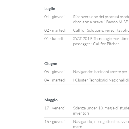
Luglio
04 - giovedì
Riconversione dei processi produ
circolare: a breve il Bando MISE
02 - martedì
Call for Solutions: verso i tavoli 
01 - lunedì
SYAT 2019. Tecnologie marittime 
passeggeri: Call for Pitcher
Giugno
06 - giovedì
Navigando: iscrizioni aperte per l
04 - martedì
I Cluster Tecnologici Nazionali d
Maggio
17 - venerdì
Scienza under 18, magie di studen
inventori
16 - giovedì
Navigando, il progetto che avvicin
mare