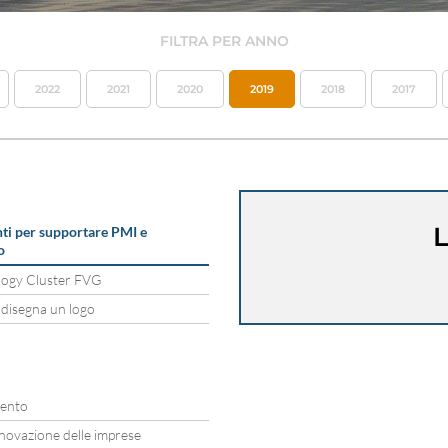
FILTRA PER ANNO
2022
2021
2020
2019
2018
2017
L
ti per supportare PMI e
o
logy Cluster FVG
 disegna un logo
tento
novazione delle imprese