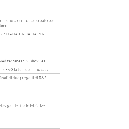
razione con il cluster croato per
ttimo
2B ITALIA-CROAZIA PER LE
Mediterranean & Black Sea
mareFVG la tua idea innovativa
nali di due progetti di R&S
vigando” tra le iniziative
y