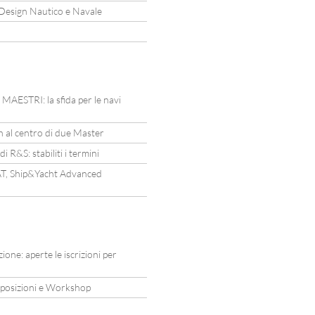
 Design Nautico e Navale
o MAESTRI: la sfida per le navi
gn al centro di due Master
 R&S: stabiliti i termini
YAT, Ship&Yacht Advanced
ne: aperte le iscrizioni per
esposizioni e Workshop