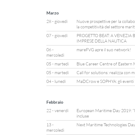
Marzo
28 - giovedì
Nuove prospettive per la collabo
la competitività del settore mari
07 - giovedì
PROGETTO BEAT: A VENEZIA B
IMPRESE DELLA NAUTICA
06 -
mareFVG apre il suo network!
mercoledì
05 - martedì
Blue Career Centre of Eastern 
05 - martedì
Call for solutions: realizza con 
04 - lunedì
MaDCrow e SOPHYA: gli eventi fi
Febbraio
22 - venerdì
European Maritime Day 2019: “Na
incluse
13 -
Next Maritime Technologies Da
mercoledì