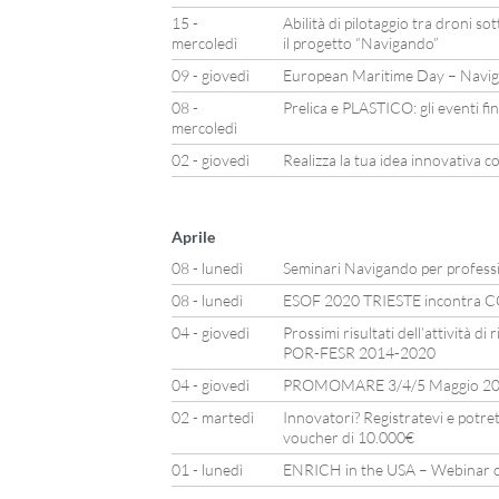
15 -
Abilità di pilotaggio tra droni so
mercoledì
il progetto “Navigando”
09 - giovedì
European Maritime Day – Naviga
08 -
Prelica e PLASTICO: gli eventi fin
mercoledì
02 - giovedì
Realizza la tua idea innovativa
Aprile
08 - lunedì
Seminari Navigando per professio
08 - lunedì
ESOF 2020 TRIESTE incontra
04 - giovedì
Prossimi risultati dell’attività di
POR-FESR 2014-2020
04 - giovedì
PROMOMARE 3/4/5 Maggio 201
02 - martedì
Innovatori? Registratevi e potret
voucher di 10.000€
01 - lunedì
ENRICH in the USA – Webinar o