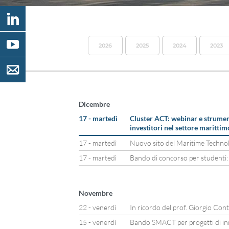
2026
2025
2024
2023
Dicembre
17 - martedì
Cluster ACT: webinar e strumen
investitori nel settore marittim
17 - martedì
Nuovo sito del Maritime Techno
17 - martedì
Bando di concorso per studenti:
Novembre
22 - venerdì
In ricordo del prof. Giorgio Con
15 - venerdì
Bando SMACT per progetti di in