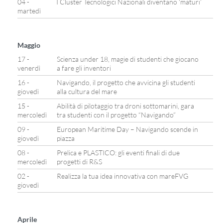
04 -
I Cluster Tecnologici Nazionali diventano ‘maturi’
martedì
Maggio
17 -
Scienza under 18, magie di studenti che giocano
venerdì
a fare gli inventori
16 -
Navigando, il progetto che avvicina gli studenti
giovedì
alla cultura del mare
15 -
Abilità di pilotaggio tra droni sottomarini, gara
mercoledì
tra studenti con il progetto “Navigando”
09 -
European Maritime Day – Navigando scende in
giovedì
piazza
08 -
Prelica e PLASTICO: gli eventi finali di due
mercoledì
progetti di R&S
02 -
Realizza la tua idea innovativa con mareFVG
giovedì
Aprile