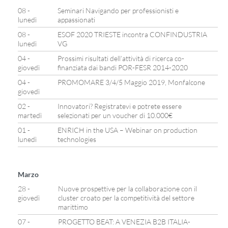
08 -
Seminari Navigando per professionisti e
lunedì
appassionati
08 -
ESOF 2020 TRIESTE incontra CONFINDUSTRIA
lunedì
VG
04 -
Prossimi risultati dell’attività di ricerca co-
giovedì
finanziata dai bandi POR-FESR 2014-2020
04 -
PROMOMARE 3/4/5 Maggio 2019, Monfalcone
giovedì
02 -
Innovatori? Registratevi e potrete essere
martedì
selezionati per un voucher di 10.000€
01 -
ENRICH in the USA – Webinar on production
lunedì
technologies
Marzo
28 -
Nuove prospettive per la collaborazione con il
giovedì
cluster croato per la competitività del settore
marittimo
07 -
PROGETTO BEAT: A VENEZIA B2B ITALIA-