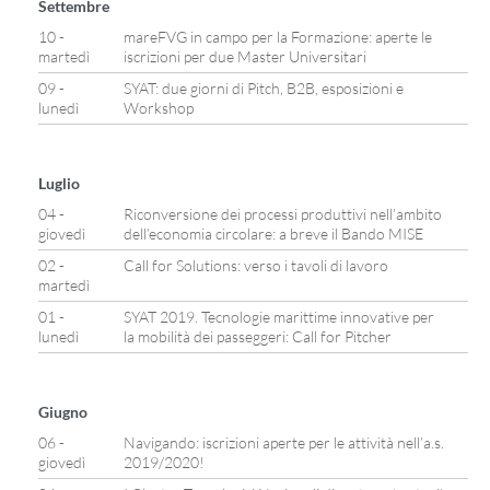
Settembre
10 -
mareFVG in campo per la Formazione: aperte le
martedì
iscrizioni per due Master Universitari
09 -
SYAT: due giorni di Pitch, B2B, esposizioni e
lunedì
Workshop
Luglio
04 -
Riconversione dei processi produttivi nell’ambito
giovedì
dell’economia circolare: a breve il Bando MISE
02 -
Call for Solutions: verso i tavoli di lavoro
martedì
01 -
SYAT 2019. Tecnologie marittime innovative per
lunedì
la mobilità dei passeggeri: Call for Pitcher
Giugno
06 -
Navigando: iscrizioni aperte per le attività nell’a.s.
giovedì
2019/2020!