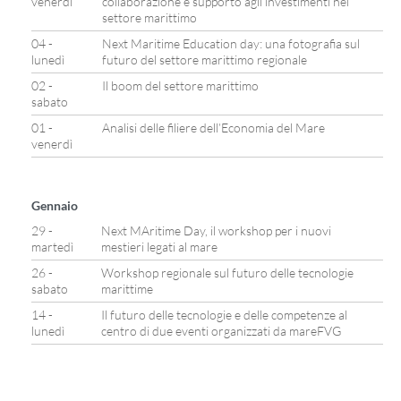
venerdì
collaborazione e supporto agli investimenti nel
settore marittimo
04 -
Next Maritime Education day: una fotografia sul
lunedì
futuro del settore marittimo regionale
02 -
Il boom del settore marittimo
sabato
01 -
Analisi delle filiere dell’Economia del Mare
venerdì
Gennaio
29 -
Next MAritime Day, il workshop per i nuovi
martedì
mestieri legati al mare
26 -
Workshop regionale sul futuro delle tecnologie
sabato
marittime
14 -
Il futuro delle tecnologie e delle competenze al
lunedì
centro di due eventi organizzati da mareFVG