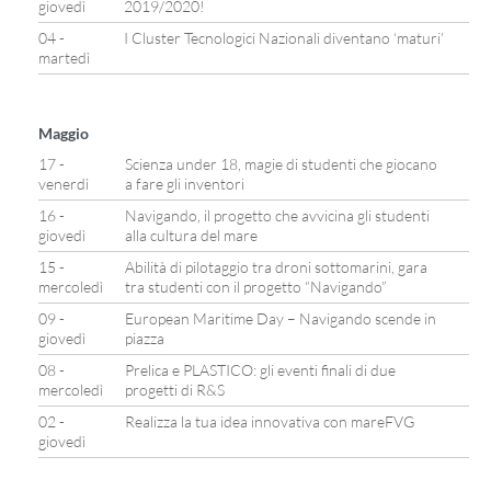
giovedì
2019/2020!
04 -
I Cluster Tecnologici Nazionali diventano ‘maturi’
martedì
Maggio
17 -
Scienza under 18, magie di studenti che giocano
venerdì
a fare gli inventori
16 -
Navigando, il progetto che avvicina gli studenti
giovedì
alla cultura del mare
15 -
Abilità di pilotaggio tra droni sottomarini, gara
mercoledì
tra studenti con il progetto “Navigando”
09 -
European Maritime Day – Navigando scende in
giovedì
piazza
08 -
Prelica e PLASTICO: gli eventi finali di due
mercoledì
progetti di R&S
02 -
Realizza la tua idea innovativa con mareFVG
giovedì