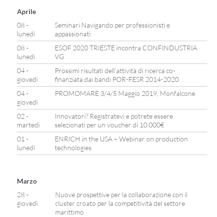
Aprile
08 -
Seminari Navigando per professionisti e
lunedì
appassionati
08 -
ESOF 2020 TRIESTE incontra CONFINDUSTRIA
lunedì
VG
04 -
Prossimi risultati dell’attività di ricerca co-
giovedì
finanziata dai bandi POR-FESR 2014-2020
04 -
PROMOMARE 3/4/5 Maggio 2019, Monfalcone
giovedì
02 -
Innovatori? Registratevi e potrete essere
martedì
selezionati per un voucher di 10.000€
01 -
ENRICH in the USA – Webinar on production
lunedì
technologies
Marzo
28 -
Nuove prospettive per la collaborazione con il
giovedì
cluster croato per la competitività del settore
marittimo