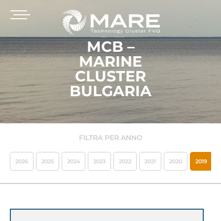
MCB –
MARINE
CLUSTER
BULGARIA
FILTRA PER ANNO
2026
2025
2024
2023
2022
2021
2020
2019