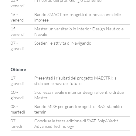
22 -
In ricordo del prof. Giorgio Contento
venerdì
15 -
Bando SMACT per progetti di innovazione delle
venerdì
imprese
15 -
Master universitario in Interior Design Nautico e
venerdì
Navale
07 -
Sostieni le attività di Navigando
giovedì
Ottobre
17 -
Presentati i risultati del progetto MAESTRI: la
giovedì
sfida per le navi del futuro
10 -
Sicurezza navale e interior design al centro di due
giovedì
Master
08 -
Bando MISE per grandi progetti di R&S: stabiliti i
martedì
termini
07 -
Conclusa le terza edizione di SYAT, Ship&Yacht
lunedì
Advanced Technology