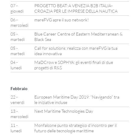
07 -
PROGETTO BEAT: A VENEZIA B2B ITALIA-
giovedì
CROAZIA PER LE IMPRESE DELLA NAUTICA
06 -
mareFVG apre il suo network!
mercoledì
05 -
Blue Career Centre of Eastern Mediterranean &
martedì
Black Sea
05 -
Call for solutions: realizza con mareFVG la tua
martedì
idea innovativa
04 -
MaDCrow e SOPHYA: gli eventi finali di due
lunedì
progetti di R&S
Febbraio
22 -
European Maritime Day 2019: “Navigando” tra
venerdì
le iniziative incluse
13 -
Next Maritime Technologies Day
mercoledì
11 -
Monfalcone punto strategico d’incontro per il
lunedì
futuro delle tecnologie marittime