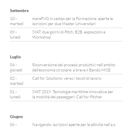
Settembre
10 -
mareFVG in campo per la Formazione: aperte le
martedì
iscrizioni per due Master Universitari
09 -
SYAT: due giorni di Pitch, B2B, esposizioni e
lunedì
Workshop
Luglio
04 -
Riconversione dei processi produttivi nell’ambito
giovedì
dell’economia circolare: a breve il Bando MISE
02 -
Call for Solutions: verso i tavoli di lavoro
martedì
01 -
SYAT 2019. Tecnologie marittime innovative per
lunedì
la mobilità dei passeggeri: Call for Pitcher
Giugno
06 -
Navigando: iscrizioni aperte per le attività nell’a.s.