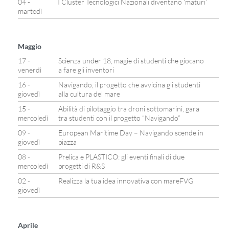
04 -
I Cluster Tecnologici Nazionali diventano ‘maturi’
martedì
Maggio
17 -
Scienza under 18, magie di studenti che giocano
venerdì
a fare gli inventori
16 -
Navigando, il progetto che avvicina gli studenti
giovedì
alla cultura del mare
15 -
Abilità di pilotaggio tra droni sottomarini, gara
mercoledì
tra studenti con il progetto “Navigando”
09 -
European Maritime Day – Navigando scende in
giovedì
piazza
08 -
Prelica e PLASTICO: gli eventi finali di due
mercoledì
progetti di R&S
02 -
Realizza la tua idea innovativa con mareFVG
giovedì
Aprile