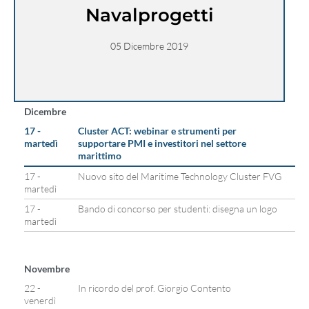
Navalprogetti
05 Dicembre 2019
Dicembre
17 -
Cluster ACT: webinar e strumenti per
martedì
supportare PMI e investitori nel settore
marittimo
17 -
Nuovo sito del Maritime Technology Cluster FVG
martedì
17 -
Bando di concorso per studenti: disegna un logo
martedì
Novembre
22 -
In ricordo del prof. Giorgio Contento
venerdì