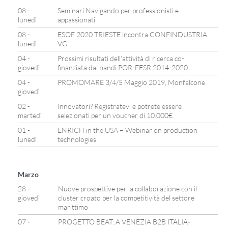
08 -
Seminari Navigando per professionisti e
lunedì
appassionati
08 -
ESOF 2020 TRIESTE incontra CONFINDUSTRIA
lunedì
VG
04 -
Prossimi risultati dell’attività di ricerca co-
giovedì
finanziata dai bandi POR-FESR 2014-2020
04 -
PROMOMARE 3/4/5 Maggio 2019, Monfalcone
giovedì
02 -
Innovatori? Registratevi e potrete essere
martedì
selezionati per un voucher di 10.000€
01 -
ENRICH in the USA – Webinar on production
lunedì
technologies
Marzo
28 -
Nuove prospettive per la collaborazione con il
giovedì
cluster croato per la competitività del settore
marittimo
07 -
PROGETTO BEAT: A VENEZIA B2B ITALIA-