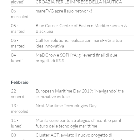
giovedì
CROAZIA PER LE IMPRESE DELLA NAUTICA
06 -
mareFVG apre il suo network!
mercoledì
05 -
Blue Career Centre of Eastern Mediterranean &
martedì
Black Sea
05 -
Call for solutions: realizza con mareFVG la tua
martedì
idea innovativa
04 -
MaDCrow e SOPHYA: gli eventi finali di due
lunedì
progetti di R&S
Febbraio
22 -
European Maritime Day 2019: “Navigando” tra
venerdì
le iniziative incluse
13 -
Next Maritime Technologies Day
mercoledì
11 -
Monfalcone punto strategico d’incontro per il
lunedì
futuro delle tecnologie marittime
08 -
Cluster ACT, avviato il nuovo progetto di