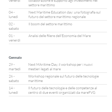
venerdì
collaborazione e supporto agli investimenti nel
settore marittimo
04 -
Next Maritime Education day: una fotografia sul
lunedì
futuro del settore marittimo regionale
02 -
Il boom del settore marittimo
sabato
01 -
Analisi delle filiere dell’Economia del Mare
venerdì
Gennaio
29 -
Next MAritime Day, il workshop per i nuovi
martedì
mestieri legati al mare
26 -
Workshop regionale sul futuro delle tecnologie
sabato
marittime
14 -
Il futuro delle tecnologie e delle competenze al
lunedì
centro di due eventi organizzati da mareFVG