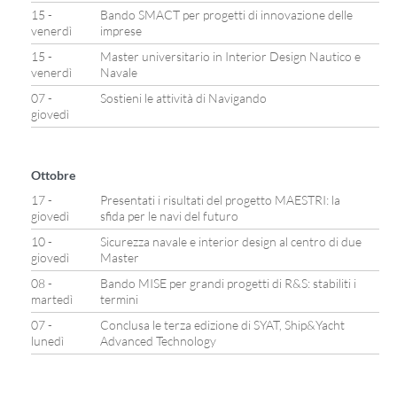
15 -
Bando SMACT per progetti di innovazione delle
venerdì
imprese
15 -
Master universitario in Interior Design Nautico e
venerdì
Navale
07 -
Sostieni le attività di Navigando
giovedì
Ottobre
17 -
Presentati i risultati del progetto MAESTRI: la
giovedì
sfida per le navi del futuro
10 -
Sicurezza navale e interior design al centro di due
giovedì
Master
08 -
Bando MISE per grandi progetti di R&S: stabiliti i
martedì
termini
07 -
Conclusa le terza edizione di SYAT, Ship&Yacht
lunedì
Advanced Technology