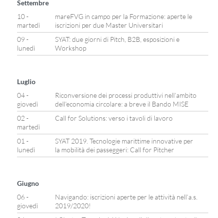
Settembre
10 -
mareFVG in campo per la Formazione: aperte le
martedì
iscrizioni per due Master Universitari
09 -
SYAT: due giorni di Pitch, B2B, esposizioni e
lunedì
Workshop
Luglio
04 -
Riconversione dei processi produttivi nell’ambito
giovedì
dell’economia circolare: a breve il Bando MISE
02 -
Call for Solutions: verso i tavoli di lavoro
martedì
01 -
SYAT 2019. Tecnologie marittime innovative per
lunedì
la mobilità dei passeggeri: Call for Pitcher
Giugno
06 -
Navigando: iscrizioni aperte per le attività nell’a.s.
giovedì
2019/2020!