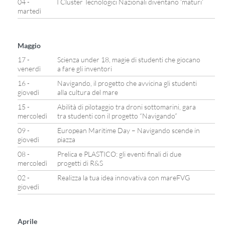
04 -
I Cluster Tecnologici Nazionali diventano ‘maturi’
martedì
Maggio
17 -
Scienza under 18, magie di studenti che giocano
venerdì
a fare gli inventori
16 -
Navigando, il progetto che avvicina gli studenti
giovedì
alla cultura del mare
15 -
Abilità di pilotaggio tra droni sottomarini, gara
mercoledì
tra studenti con il progetto “Navigando”
09 -
European Maritime Day – Navigando scende in
giovedì
piazza
08 -
Prelica e PLASTICO: gli eventi finali di due
mercoledì
progetti di R&S
02 -
Realizza la tua idea innovativa con mareFVG
giovedì
Aprile