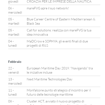
giovedì
CROAZIA PER LE IMPRESE DELLA NAUTICA
06 -
mareFVG apre il suo network!
mercoledì
05 -
Blue Career Centre of Eastern Mediterranean &
martedì
Black Sea
05 -
Call for solutions: realizza con mareFVG la tua
martedì
idea innovativa
04 -
MaDCrow e SOPHYA: gli eventi finali di due
lunedì
progetti di R&S
Febbraio
22 -
European Maritime Day 2019: “Navigando” tra
venerdì
le iniziative incluse
13 -
Next Maritime Technologies Day
mercoledì
11 -
Monfalcone punto strategico d’incontro per il
lunedì
futuro delle tecnologie marittime
08 -
Cluster ACT, avviato il nuovo progetto di