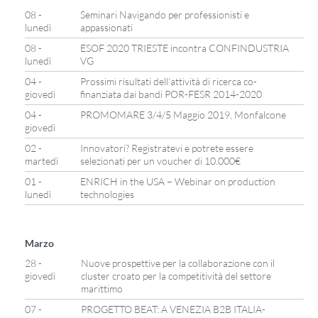
08 -
Seminari Navigando per professionisti e
lunedì
appassionati
08 -
ESOF 2020 TRIESTE incontra CONFINDUSTRIA
lunedì
VG
04 -
Prossimi risultati dell’attività di ricerca co-
giovedì
finanziata dai bandi POR-FESR 2014-2020
04 -
PROMOMARE 3/4/5 Maggio 2019, Monfalcone
giovedì
02 -
Innovatori? Registratevi e potrete essere
martedì
selezionati per un voucher di 10.000€
01 -
ENRICH in the USA – Webinar on production
lunedì
technologies
Marzo
28 -
Nuove prospettive per la collaborazione con il
giovedì
cluster croato per la competitività del settore
marittimo
07 -
PROGETTO BEAT: A VENEZIA B2B ITALIA-