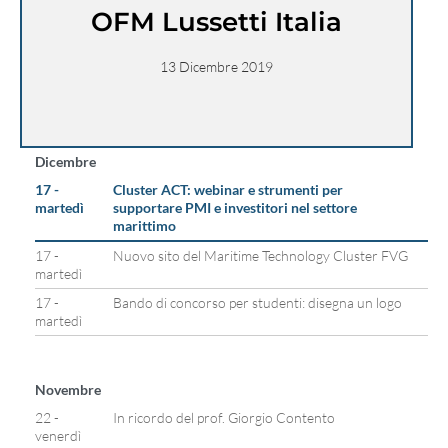
OFM Lussetti Italia
13 Dicembre 2019
Dicembre
17 -
Cluster ACT: webinar e strumenti per
martedì
supportare PMI e investitori nel settore
marittimo
17 -
Nuovo sito del Maritime Technology Cluster FVG
martedì
17 -
Bando di concorso per studenti: disegna un logo
martedì
Novembre
22 -
In ricordo del prof. Giorgio Contento
venerdì