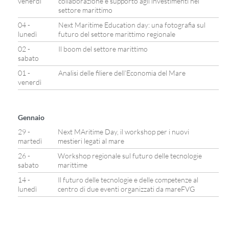
venerdì
collaborazione e supporto agli investimenti nel
settore marittimo
04 -
Next Maritime Education day: una fotografia sul
lunedì
futuro del settore marittimo regionale
02 -
Il boom del settore marittimo
sabato
01 -
Analisi delle filiere dell’Economia del Mare
venerdì
Gennaio
29 -
Next MAritime Day, il workshop per i nuovi
martedì
mestieri legati al mare
26 -
Workshop regionale sul futuro delle tecnologie
sabato
marittime
14 -
Il futuro delle tecnologie e delle competenze al
lunedì
centro di due eventi organizzati da mareFVG