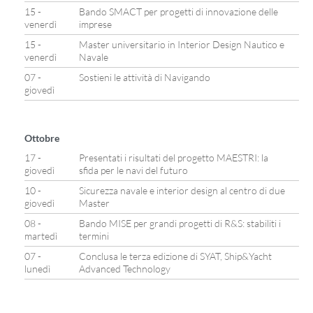
15 -
Bando SMACT per progetti di innovazione delle
venerdì
imprese
15 -
Master universitario in Interior Design Nautico e
venerdì
Navale
07 -
Sostieni le attività di Navigando
giovedì
Ottobre
17 -
Presentati i risultati del progetto MAESTRI: la
giovedì
sfida per le navi del futuro
10 -
Sicurezza navale e interior design al centro di due
giovedì
Master
08 -
Bando MISE per grandi progetti di R&S: stabiliti i
martedì
termini
07 -
Conclusa le terza edizione di SYAT, Ship&Yacht
lunedì
Advanced Technology