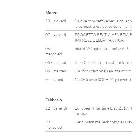
Marzo
28 - giovedì
Nuove prospettive per la collabo
la competitività del settore mari
07 - giovedì
PROGETTO BEAT: A VENEZIA B
IMPRESE DELLA NAUTICA
06 -
mareFVG apre il suo network!
mercoledì
05 - martedì
Blue Career Centre of Eastern 
05 - martedì
Call for solutions: realizza con 
04 - lunedì
MaDCrow e SOPHYA: gli eventi fi
Febbraio
22 - venerdì
European Maritime Day 2019: “Na
incluse
13 -
Next Maritime Technologies Da
mercoledì