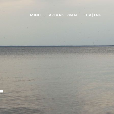
M.IND
AREA RISERVATA
ITA
|
ENG
T