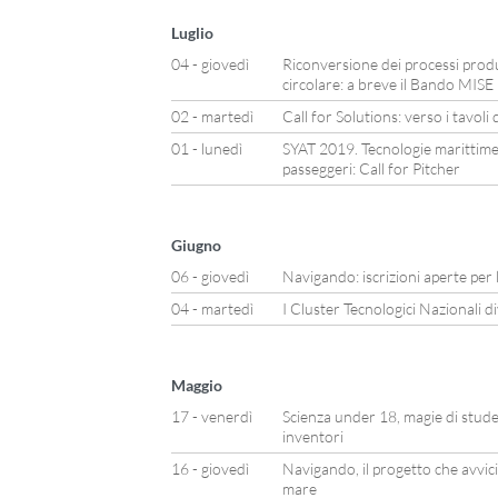
Luglio
04 - giovedì
Riconversione dei processi produ
circolare: a breve il Bando MISE
02 - martedì
Call for Solutions: verso i tavoli 
01 - lunedì
SYAT 2019. Tecnologie marittime 
passeggeri: Call for Pitcher
Giugno
06 - giovedì
Navigando: iscrizioni aperte per l
04 - martedì
I Cluster Tecnologici Nazionali d
Maggio
17 - venerdì
Scienza under 18, magie di studen
inventori
16 - giovedì
Navigando, il progetto che avvicin
mare