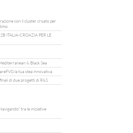
razione con il cluster croato per
ttimo
2B ITALIA-CROAZIA PER LE
Mediterranean & Black Sea
mareFVG la tua idea innovativa
nali di due progetti di R&S
vigando” tra le iniziative
y