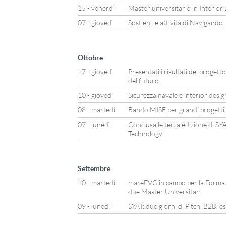
15 - venerdì
Master universitario in Interior
07 - giovedì
Sostieni le attività di Navigando
Ottobre
17 - giovedì
Presentati i risultati del progett
del futuro
10 - giovedì
Sicurezza navale e interior desi
08 - martedì
Bando MISE per grandi progetti di
07 - lunedì
Conclusa le terza edizione di S
Technology
Settembre
10 - martedì
mareFVG in campo per la Formazio
due Master Universitari
09 - lunedì
SYAT: due giorni di Pitch, B2B, 