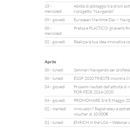
15 -
Abilità di pilotaggio tra droni so
mercoledì
il progetto “Navigando”
09 - giovedì
European Maritime Day – Naviga
08 -
Prelica e PLASTICO: gli eventi fin
mercoledì
02 - giovedì
Realizza la tua idea innovativa
Aprile
08 - lunedì
Seminari Navigando per professio
08 - lunedì
ESOF 2020 TRIESTE incontra
04 - giovedì
Prossimi risultati dell’attività di
POR-FESR 2014-2020
04 - giovedì
PROMOMARE 3/4/5 Maggio 201
02 - martedì
Innovatori? Registratevi e potret
voucher di 10.000€
01 - lunedì
ENRICH in the USA – Webinar o