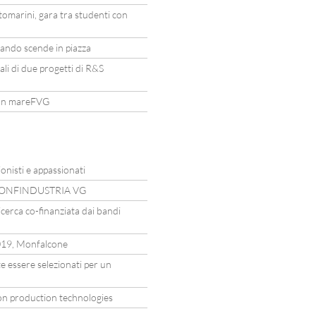
ttomarini, gara tra studenti con
ndo scende in piazza
ali di due progetti di R&S
 con mareFVG
nisti e appassionati
 CONFINDUSTRIA VG
 ricerca co-finanziata dai bandi
9, Monfalcone
e essere selezionati per un
n production technologies