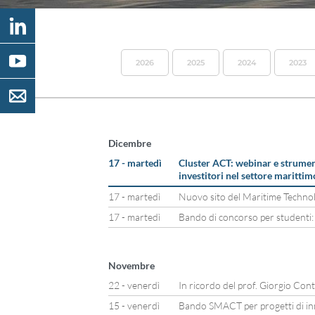
2026
2025
2024
2023
Dicembre
17 - martedì
Cluster ACT: webinar e strumen
investitori nel settore marittim
17 - martedì
Nuovo sito del Maritime Techno
17 - martedì
Bando di concorso per studenti:
Novembre
22 - venerdì
In ricordo del prof. Giorgio Con
15 - venerdì
Bando SMACT per progetti di in