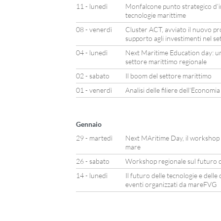
11 - lunedì
Monfalcone punto strategico d’in
tecnologie marittime
08 - venerdì
Cluster ACT, avviato il nuovo pr
supporto agli investimenti nel s
04 - lunedì
Next Maritime Education day: una
settore marittimo regionale
02 - sabato
Il boom del settore marittimo
01 - venerdì
Analisi delle filiere dell’Economi
Gennaio
29 - martedì
Next MAritime Day, il workshop pe
mare
26 - sabato
Workshop regionale sul futuro d
14 - lunedì
Il futuro delle tecnologie e dell
eventi organizzati da mareFVG