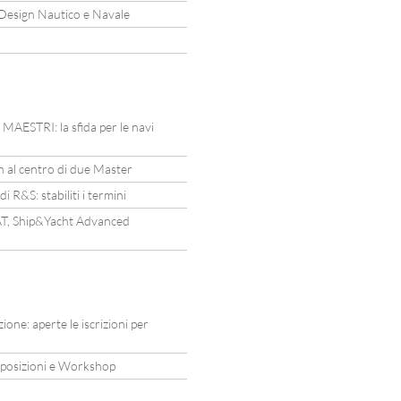
 Design Nautico e Navale
o MAESTRI: la sfida per le navi
gn al centro di due Master
 R&S: stabiliti i termini
YAT, Ship&Yacht Advanced
ne: aperte le iscrizioni per
esposizioni e Workshop