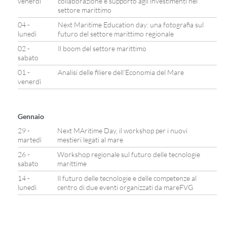
venerdì
collaborazione e supporto agli investimenti nel
settore marittimo
04 -
Next Maritime Education day: una fotografia sul
lunedì
futuro del settore marittimo regionale
02 -
Il boom del settore marittimo
sabato
01 -
Analisi delle filiere dell’Economia del Mare
venerdì
Gennaio
29 -
Next MAritime Day, il workshop per i nuovi
martedì
mestieri legati al mare
26 -
Workshop regionale sul futuro delle tecnologie
sabato
marittime
14 -
Il futuro delle tecnologie e delle competenze al
lunedì
centro di due eventi organizzati da mareFVG