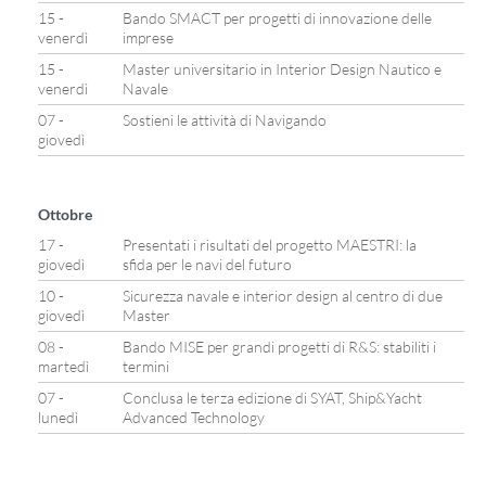
15 -
Bando SMACT per progetti di innovazione delle
venerdì
imprese
15 -
Master universitario in Interior Design Nautico e
venerdì
Navale
07 -
Sostieni le attività di Navigando
giovedì
Ottobre
17 -
Presentati i risultati del progetto MAESTRI: la
giovedì
sfida per le navi del futuro
10 -
Sicurezza navale e interior design al centro di due
giovedì
Master
08 -
Bando MISE per grandi progetti di R&S: stabiliti i
martedì
termini
07 -
Conclusa le terza edizione di SYAT, Ship&Yacht
lunedì
Advanced Technology