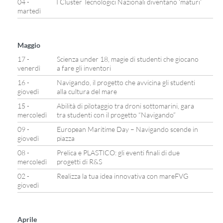
04 -
I Cluster Tecnologici Nazionali diventano ‘maturi’
martedì
Maggio
17 -
Scienza under 18, magie di studenti che giocano
venerdì
a fare gli inventori
16 -
Navigando, il progetto che avvicina gli studenti
giovedì
alla cultura del mare
15 -
Abilità di pilotaggio tra droni sottomarini, gara
mercoledì
tra studenti con il progetto “Navigando”
09 -
European Maritime Day – Navigando scende in
giovedì
piazza
08 -
Prelica e PLASTICO: gli eventi finali di due
mercoledì
progetti di R&S
02 -
Realizza la tua idea innovativa con mareFVG
giovedì
Aprile