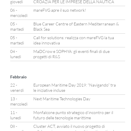
giovedì
CROAZIA PER LE IMPRESE DELLA NAUTICA
06 -
mareFVG apre il suo network!
mercoledì
05 -
Blue Career Centre of Eastern Mediterranean &
martedì
Black Sea
05 -
Call for solutions: realizza con mareFVG la tua
martedì
idea innovativa
04 -
MaDCrow e SOPHYA: gli eventi finali di due
lunedì
progetti di R&S
Febbraio
22 -
European Maritime Day 2019: “Navigando” tra
venerdì
le iniziative incluse
13 -
Next Maritime Technologies Day
mercoledì
11 -
Monfalcone punto strategico d’incontro per il
lunedì
futuro delle tecnologie marittime
08 -
Cluster ACT, avviato il nuovo progetto di