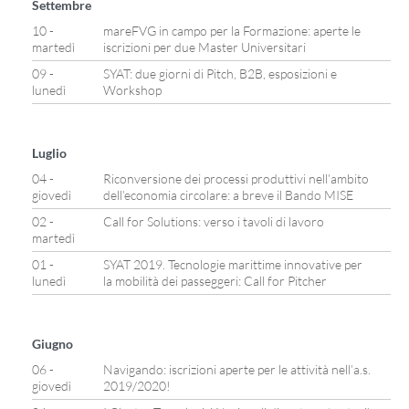
Settembre
10 -
mareFVG in campo per la Formazione: aperte le
martedì
iscrizioni per due Master Universitari
09 -
SYAT: due giorni di Pitch, B2B, esposizioni e
lunedì
Workshop
Luglio
04 -
Riconversione dei processi produttivi nell’ambito
giovedì
dell’economia circolare: a breve il Bando MISE
02 -
Call for Solutions: verso i tavoli di lavoro
martedì
01 -
SYAT 2019. Tecnologie marittime innovative per
lunedì
la mobilità dei passeggeri: Call for Pitcher
Giugno
06 -
Navigando: iscrizioni aperte per le attività nell’a.s.
giovedì
2019/2020!