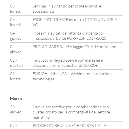
08 -
Seminari Navigando per professionisti e
lunedì
appassionati
08 -
ESOF 2020 TRIESTE incontra CONFINDUSTRIA
lunedì
VG
04 -
Prossimi risultati dell’attività di ricerca co-
giovedì
finanziata dai bandi POR-FESR 2014-2020
04 -
PROMOMARE 3/4/5 Maggio 2019, Monfalcone
giovedì
02 -
Innovatori? Registratevi e potrete essere
martedì
selezionati per un voucher di 10.000€
01 -
ENRICH in the USA – Webinar on production
lunedì
technologies
Marzo
28 -
Nuove prospettive per la collaborazione con il
giovedì
cluster croato per la competitività del settore
marittimo
07 -
PROGETTO BEAT: A VENEZIA B2B ITALIA-