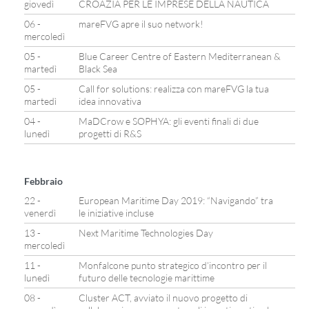
giovedì
CROAZIA PER LE IMPRESE DELLA NAUTICA
06 -
mareFVG apre il suo network!
mercoledì
05 -
Blue Career Centre of Eastern Mediterranean &
martedì
Black Sea
05 -
Call for solutions: realizza con mareFVG la tua
martedì
idea innovativa
04 -
MaDCrow e SOPHYA: gli eventi finali di due
lunedì
progetti di R&S
Febbraio
22 -
European Maritime Day 2019: “Navigando” tra
venerdì
le iniziative incluse
13 -
Next Maritime Technologies Day
mercoledì
11 -
Monfalcone punto strategico d’incontro per il
lunedì
futuro delle tecnologie marittime
08 -
Cluster ACT, avviato il nuovo progetto di