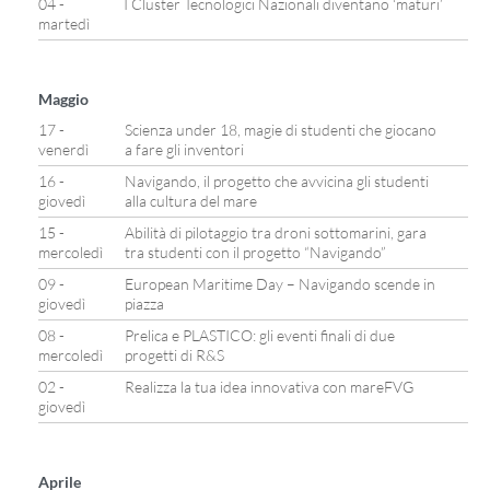
04 -
I Cluster Tecnologici Nazionali diventano ‘maturi’
martedì
Maggio
17 -
Scienza under 18, magie di studenti che giocano
venerdì
a fare gli inventori
16 -
Navigando, il progetto che avvicina gli studenti
giovedì
alla cultura del mare
15 -
Abilità di pilotaggio tra droni sottomarini, gara
mercoledì
tra studenti con il progetto “Navigando”
09 -
European Maritime Day – Navigando scende in
giovedì
piazza
08 -
Prelica e PLASTICO: gli eventi finali di due
mercoledì
progetti di R&S
02 -
Realizza la tua idea innovativa con mareFVG
giovedì
Aprile