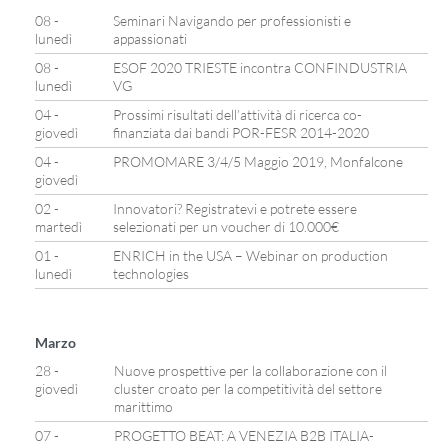
08 -
Seminari Navigando per professionisti e
lunedì
appassionati
08 -
ESOF 2020 TRIESTE incontra CONFINDUSTRIA
lunedì
VG
04 -
Prossimi risultati dell’attività di ricerca co-
giovedì
finanziata dai bandi POR-FESR 2014-2020
04 -
PROMOMARE 3/4/5 Maggio 2019, Monfalcone
giovedì
02 -
Innovatori? Registratevi e potrete essere
martedì
selezionati per un voucher di 10.000€
01 -
ENRICH in the USA – Webinar on production
lunedì
technologies
Marzo
28 -
Nuove prospettive per la collaborazione con il
giovedì
cluster croato per la competitività del settore
marittimo
07 -
PROGETTO BEAT: A VENEZIA B2B ITALIA-