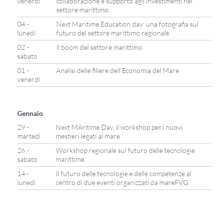
venerdì
collaborazione e supporto agli investimenti nel
settore marittimo
04 -
Next Maritime Education day: una fotografia sul
lunedì
futuro del settore marittimo regionale
02 -
Il boom del settore marittimo
sabato
01 -
Analisi delle filiere dell’Economia del Mare
venerdì
Gennaio
29 -
Next MAritime Day, il workshop per i nuovi
martedì
mestieri legati al mare
26 -
Workshop regionale sul futuro delle tecnologie
sabato
marittime
14 -
Il futuro delle tecnologie e delle competenze al
lunedì
centro di due eventi organizzati da mareFVG