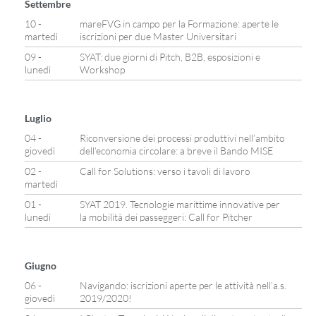
Settembre
10 -
mareFVG in campo per la Formazione: aperte le
martedì
iscrizioni per due Master Universitari
09 -
SYAT: due giorni di Pitch, B2B, esposizioni e
lunedì
Workshop
Luglio
04 -
Riconversione dei processi produttivi nell’ambito
giovedì
dell’economia circolare: a breve il Bando MISE
02 -
Call for Solutions: verso i tavoli di lavoro
martedì
01 -
SYAT 2019. Tecnologie marittime innovative per
lunedì
la mobilità dei passeggeri: Call for Pitcher
Giugno
06 -
Navigando: iscrizioni aperte per le attività nell’a.s.
giovedì
2019/2020!