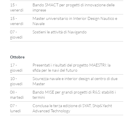
15 -
Bando SMACT per progetti di innovazione delle
venerdì
imprese
15 -
Master universitario in Interior Design Nautico e
venerdì
Navale
07 -
Sostieni le attività di Navigando
giovedì
Ottobre
17 -
Presentati i risultati del progetto MAESTRI: la
giovedì
sfida per le navi del futuro
10 -
Sicurezza navale e interior design al centro di due
giovedì
Master
08 -
Bando MISE per grandi progetti di R&S: stabiliti i
martedì
termini
07 -
Conclusa le terza edizione di SYAT, Ship&Yacht
lunedì
Advanced Technology