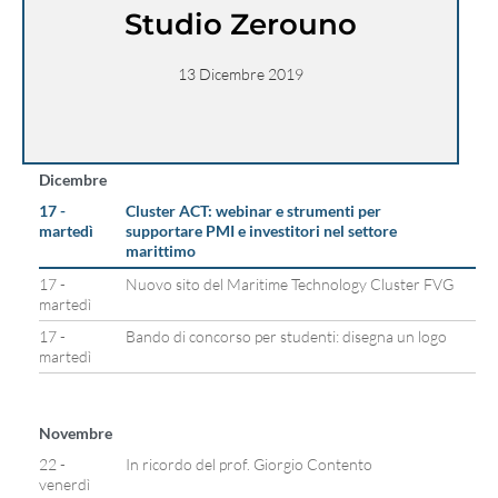
Studio Zerouno
13 Dicembre 2019
Dicembre
17 -
Cluster ACT: webinar e strumenti per
martedì
supportare PMI e investitori nel settore
marittimo
17 -
Nuovo sito del Maritime Technology Cluster FVG
martedì
17 -
Bando di concorso per studenti: disegna un logo
martedì
Novembre
22 -
In ricordo del prof. Giorgio Contento
venerdì